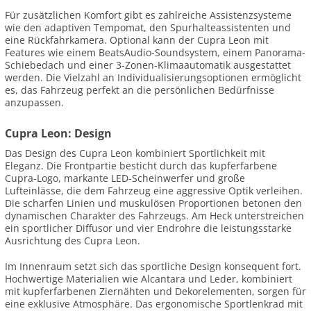
Für zusätzlichen Komfort gibt es zahlreiche Assistenzsysteme
wie den adaptiven Tempomat, den Spurhalteassistenten und
eine Rückfahrkamera. Optional kann der Cupra Leon mit
Features wie einem BeatsAudio-Soundsystem, einem Panorama-
Schiebedach und einer 3-Zonen-Klimaautomatik ausgestattet
werden. Die Vielzahl an Individualisierungsoptionen ermöglicht
es, das Fahrzeug perfekt an die persönlichen Bedürfnisse
anzupassen.
Cupra Leon: Design
Das Design des Cupra Leon kombiniert Sportlichkeit mit
Eleganz. Die Frontpartie besticht durch das kupferfarbene
Cupra-Logo, markante LED-Scheinwerfer und große
Lufteinlässe, die dem Fahrzeug eine aggressive Optik verleihen.
Die scharfen Linien und muskulösen Proportionen betonen den
dynamischen Charakter des Fahrzeugs. Am Heck unterstreichen
ein sportlicher Diffusor und vier Endrohre die leistungsstarke
Ausrichtung des Cupra Leon.
Im Innenraum setzt sich das sportliche Design konsequent fort.
Hochwertige Materialien wie Alcantara und Leder, kombiniert
mit kupferfarbenen Ziernähten und Dekorelementen, sorgen für
eine exklusive Atmosphäre. Das ergonomische Sportlenkrad mit