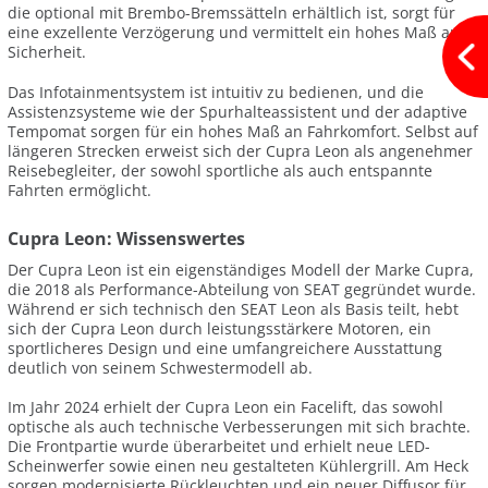
die optional mit Brembo-Bremssätteln erhältlich ist, sorgt für
eine exzellente Verzögerung und vermittelt ein hohes Maß an
Sicherheit.
Das Infotainmentsystem ist intuitiv zu bedienen, und die
Assistenzsysteme wie der Spurhalteassistent und der adaptive
Tempomat sorgen für ein hohes Maß an Fahrkomfort. Selbst auf
längeren Strecken erweist sich der Cupra Leon als angenehmer
Reisebegleiter, der sowohl sportliche als auch entspannte
Fahrten ermöglicht.
Cupra Leon: Wissenswertes
Der Cupra Leon ist ein eigenständiges Modell der Marke Cupra,
die 2018 als Performance-Abteilung von SEAT gegründet wurde.
Während er sich technisch den SEAT Leon als Basis teilt, hebt
sich der Cupra Leon durch leistungsstärkere Motoren, ein
sportlicheres Design und eine umfangreichere Ausstattung
deutlich von seinem Schwestermodell ab.
Im Jahr 2024 erhielt der Cupra Leon ein Facelift, das sowohl
optische als auch technische Verbesserungen mit sich brachte.
Die Frontpartie wurde überarbeitet und erhielt neue LED-
Scheinwerfer sowie einen neu gestalteten Kühlergrill. Am Heck
sorgen modernisierte Rückleuchten und ein neuer Diffusor für