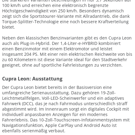
100 km/h und erreichen eine elektronisch begrenzte
Höchstgeschwindigkeit von 250 km/h. Besonders dynamisch
zeigt sich die Sportstourer-Variante mit Allradantrieb, die dank
Torque-Splitter-Technologie eine noch bessere Kraftverteilung
bietet.
Neben den klassischen Benzinvarianten gibt es den Cupra Leon
auch als Plug-in-Hybrid. Der 1,4-Liter-e-HYBRID kombiniert
einen Benzinmotor mit einem Elektromotor und leistet
insgesamt 204 PS. Mit einer rein elektrischen Reichweite von bis
zu 60 Kilometern ist diese Variante ideal für den Stadtverkehr
geeignet, ohne auf sportliche Fahrleistungen zu verzichten.
Cupra Leon: Ausstattung
Der Cupra Leon bietet bereits in der Basisversion eine
umfangreiche Serienausstattung. Dazu gehören 19-Zoll-
Leichtmetallfelgen, Voll-LED-Scheinwerfer und ein adaptives
Fahrwerk (DCC), das je nach Fahrmodus unterschiedlich straff
abgestimmt wird. Im Innenraum sorgt ein digitales Cockpit mit
individuell anpassbaren Anzeigen für ein modernes
Fahrerlebnis. Das 10-Zoll-Touchscreen-Infotainmentsystem mit
Navigationsfunktion, Apple CarPlay und Android Auto ist
ebenfalls serienmäßig verbaut.