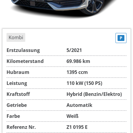
Kombi
P
Erstzulassung
5/2021
Kilometerstand
69.986 km
Hubraum
1395 ccm
Leistung
110 kW (150 PS)
Kraftstoff
Hybrid (Benzin/Elektro)
Getriebe
Automatik
Farbe
Weiß
Referenz Nr.
Z1 0195 E