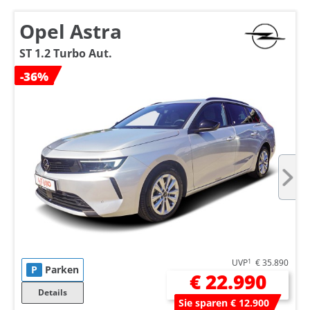
Opel Astra
ST 1.2 Turbo Aut.
-36%
UVP
1
€ 35.890
P
Parken
€ 22.990
Details
Sie sparen € 12.900