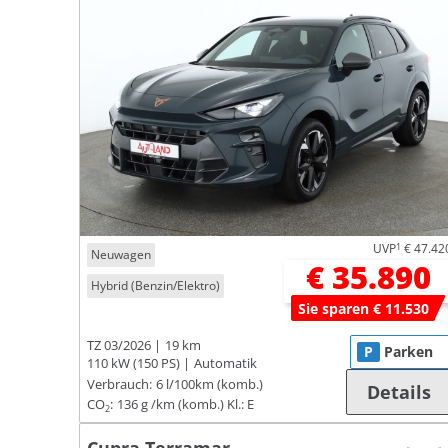
UVP
1
€ 47.42
Neuwagen
€ 35.890
Hybrid (Benzin/Elektro)
Sie sparen € 11.530
TZ 03/2026
19 km
P
Parken
110 kW (150 PS)
Automatik
Verbrauch:
6 l/100km (komb.)
Details
CO
:
136 g /km (komb.)
Kl.: E
2