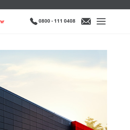
0800 - 111 0408
hr