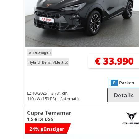
Jahreswagen
€ 33.990
Hybrid (Benzin/Elektro)
P
Parken
EZ 10/2025
3.781 km
Details
110 kW (150 PS)
Automatik
Cupra Terramar
1.5 eTSI DSG
24% günstiger