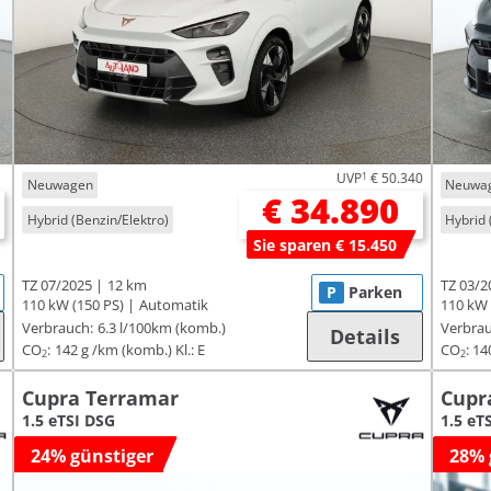
UVP
1
€ 50.340
Neuwagen
Neuwa
€ 34.890
Hybrid (Benzin/Elektro)
Hybrid 
Sie sparen € 15.450
TZ 07/2025
12 km
TZ 03/2
P
Parken
110 kW (150 PS)
Automatik
110 kW 
Verbrauch:
6.3 l/100km (komb.)
Verbrau
Details
CO
:
142 g /km (komb.)
Kl.: E
CO
:
14
2
2
Cupra Terramar
Cupr
1.5 eTSI DSG
1.5 eT
24% günstiger
28% 