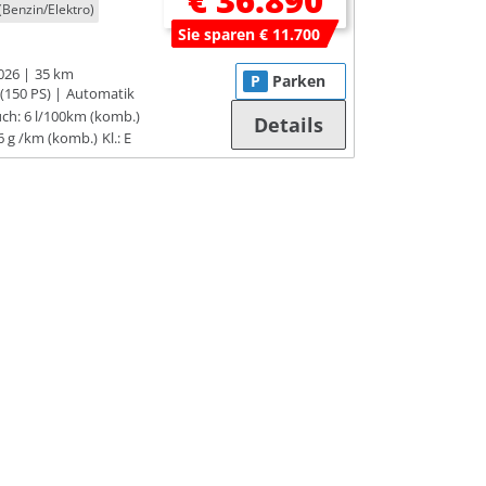
€ 36.890
(Benzin/Elektro)
Sie sparen € 11.700
026
35 km
P
Parken
(150 PS)
Automatik
ch:
6 l/100km (komb.)
Details
6 g /km (komb.)
Kl.: E