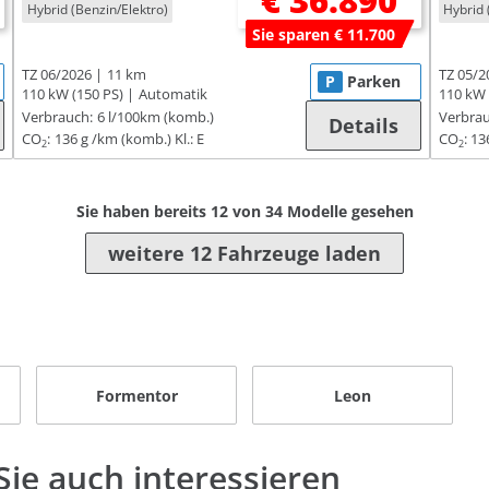
€ 36.890
Hybrid (Benzin/Elektro)
Hybrid 
Sie sparen € 11.700
TZ 06/2026
11 km
TZ 05/2
P
Parken
110 kW (150 PS)
Automatik
110 kW 
Verbrauch:
6 l/100km (komb.)
Verbrau
Details
CO
:
136 g /km (komb.)
Kl.: E
CO
:
13
2
2
Sie haben bereits
12
von
34
Modelle gesehen
weitere 12 Fahrzeuge laden
Formentor
Leon
ie auch interessieren