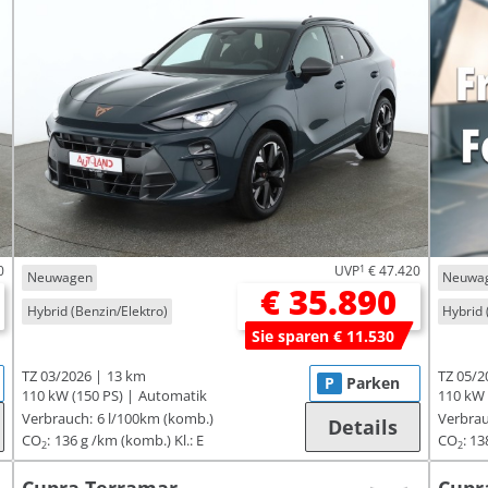
0
UVP
1
€ 47.420
Neuwagen
Neuwa
€ 35.890
Hybrid (Benzin/Elektro)
Hybrid 
Sie sparen € 11.530
TZ 03/2026
13 km
TZ 05/2
P
Parken
110 kW (150 PS)
Automatik
110 kW 
Verbrauch:
6 l/100km (komb.)
Verbrau
Details
CO
:
136 g /km (komb.)
Kl.: E
CO
:
13
2
2