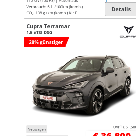
110 kW (150 PS)
Automatik
Verbrauch:
6.1 l/100km (komb.)
Details
CO
:
138 g /km (komb.)
Kl.: E
2
Cupra Terramar
1.5 eTSI DSG
28% günstiger
UVP
1
€ 51.50
Neuwagen