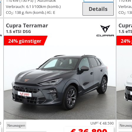
110 kW (150 PS)
Automatik
110 kW 
Verbrauch:
6.1 l/100km (komb.)
Verbrau
Details
CO
:
138 g /km (komb.)
Kl.: E
CO
:
13
2
2
Cupra Terramar
Cupr
1.5 eTSI DSG
1.5 eT
24% günstiger
24% 
0
UVP
1
€ 48.590
Neuwagen
Neuwa