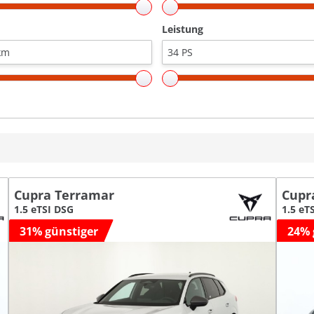
Leistung
Cupra Terramar
Cupr
1.5 eTSI DSG
1.5 eT
31% günstiger
24% 