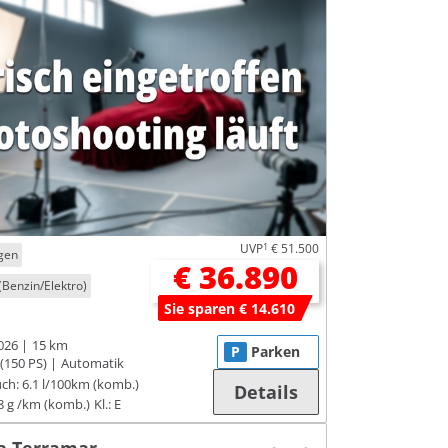
UVP
1
€ 51.500
gen
€ 36.890
(Benzin/Elektro)
Sie sparen € 14.610
026
15 km
P
Parken
(150 PS)
Automatik
ch:
6.1 l/100km (komb.)
Details
8 g /km (komb.)
Kl.: E