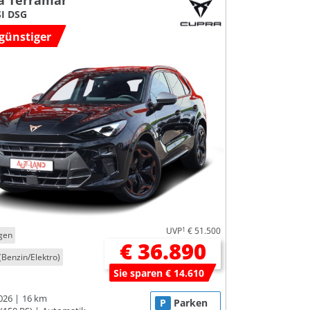
a Terramar
SI DSG
günstiger
UVP
1
€ 51.500
gen
€ 36.890
(Benzin/Elektro)
Sie sparen € 14.610
026
16 km
P
Parken