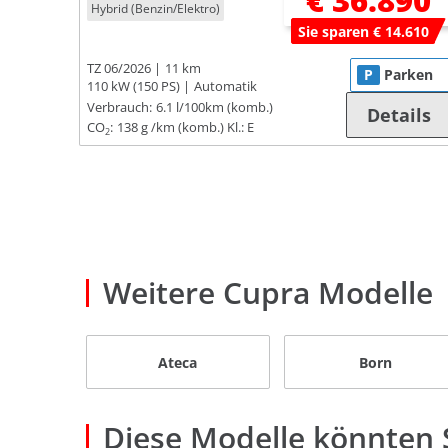
€ 36.890
Hybrid (Benzin/Elektro)
Sie sparen € 14.610
TZ 06/2026
11 km
P
Parken
110 kW (150 PS)
Automatik
Verbrauch:
6.1 l/100km (komb.)
Details
CO
:
138 g /km (komb.)
Kl.: E
2
Weitere Cupra Modelle
Ateca
Born
Diese Modelle könnten S