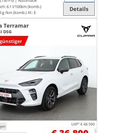
(150 PS)
Automatik
ch:
6.1 l/100km (komb.)
Details
8 g /km (komb.)
Kl.: E
a Terramar
SI DSG
günstiger
UVP
1
€ 48.590
gen