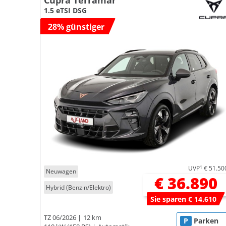
Cupra Terramar
1.5 eTSI DSG
28% günstiger
UVP
1
€ 51.50
Neuwagen
€ 36.890
Hybrid (Benzin/Elektro)
Sie sparen € 14.610
TZ 06/2026
12 km
P
Parken