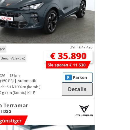
UVP
1
€ 47.420
gen
€ 35.890
(Benzin/Elektro)
Sie sparen € 11.530
026
13 km
P
Parken
(150 PS)
Automatik
ch:
6.1 l/100km (komb.)
Details
0 g /km (komb.)
Kl.: E
a Terramar
SI DSG
günstiger