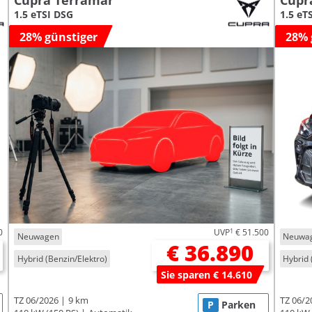
Cupra Terramar
Cupr
1.5 eTSI DSG
1.5 eT
28% günstiger
28% 
0
UVP
1
€ 51.500
Neuwagen
Neuwa
€ 36.890
Hybrid (Benzin/Elektro)
Hybrid 
Sie sparen € 14.610
TZ 06/2026
9 km
TZ 06/2
P
Parken