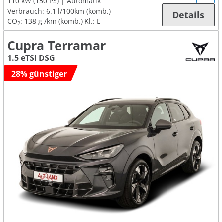
110 kW (150 PS)
Automatik
Verbrauch:
6.1 l/100km (komb.)
Details
CO
:
138 g /km (komb.)
Kl.: E
2
Cupra Terramar
1.5 eTSI DSG
28% günstiger