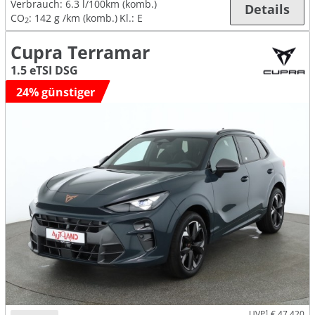
Verbrauch:
6.3 l/100km (komb.)
Details
CO
:
142 g /km (komb.)
Kl.: E
2
Cupra Terramar
1.5 eTSI DSG
24% günstiger
UVP
1
€ 47.420