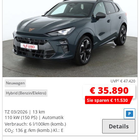
UVP
1
€ 47.420
Neuwagen
€ 35.890
Hybrid (Benzin/Elektro)
Sie sparen € 11.530
TZ 03/2026
13 km
P
110 kW (150 PS)
Automatik
Verbrauch:
6 l/100km (komb.)
Details
CO
:
136 g /km (komb.)
Kl.: E
2