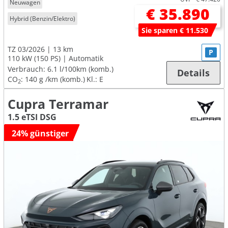
Neuwagen
€ 35.890
Hybrid (Benzin/Elektro)
Sie sparen € 11.530
TZ 03/2026
13 km
P
110 kW (150 PS)
Automatik
Verbrauch:
6.1 l/100km (komb.)
Details
CO
:
140 g /km (komb.)
Kl.: E
2
Cupra Terramar
1.5 eTSI DSG
24% günstiger