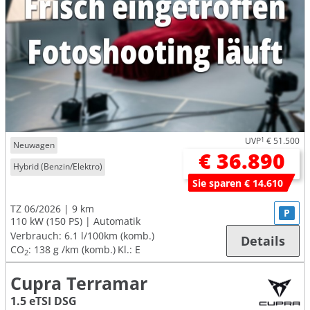
UVP
1
€ 51.500
Neuwagen
€ 36.890
Hybrid (Benzin/Elektro)
Sie sparen € 14.610
TZ 06/2026
9 km
P
110 kW (150 PS)
Automatik
Verbrauch:
6.1 l/100km (komb.)
Details
CO
:
138 g /km (komb.)
Kl.: E
2
Cupra Terramar
1.5 eTSI DSG