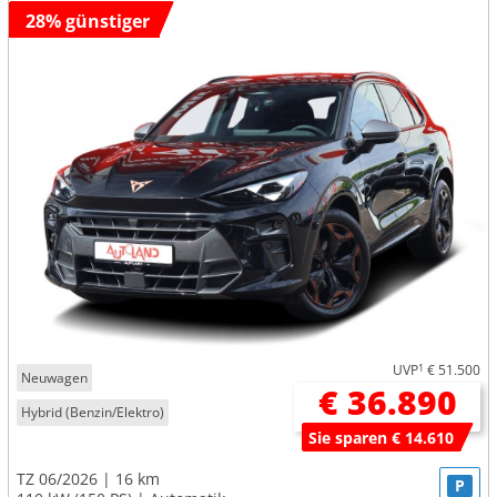
28% günstiger
UVP
1
€ 51.500
Neuwagen
€ 36.890
Hybrid (Benzin/Elektro)
Sie sparen € 14.610
TZ 06/2026
16 km
P