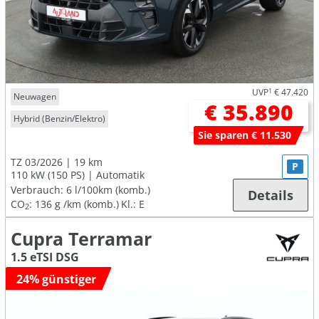
UVP
1
€ 47.420
Neuwagen
€ 35.890
Hybrid (Benzin/Elektro)
Sie sparen € 11.530
TZ 03/2026
19 km
P
110 kW (150 PS)
Automatik
Verbrauch:
6 l/100km (komb.)
Details
CO
:
136 g /km (komb.)
Kl.: E
2
Cupra Terramar
1.5 eTSI DSG
24% günstiger