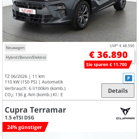
UVP
1
€ 48.590
Neuwagen
€ 36.890
Hybrid (Benzin/Elektro)
Sie sparen € 11.700
TZ 06/2026
11 km
P
110 kW (150 PS)
Automatik
Verbrauch:
6 l/100km (komb.)
Details
CO
:
136 g /km (komb.)
Kl.: E
2
Cupra Terramar
1.5 eTSI DSG
24% günstiger