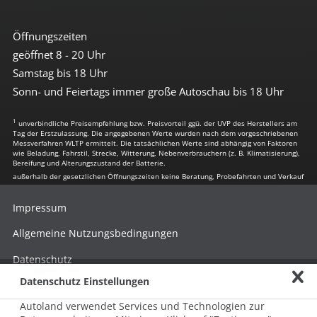
Öffnungszeiten
geöffnet 8 - 20 Uhr
Samstag bis 18 Uhr
Sonn- und Feiertags immer große Autoschau bis 18 Uhr
1
unverbindliche Preisempfehlung bzw. Preisvorteil ggü. der UVP des Herstellers am
Tag der Erstzulassung. Die angegebenen Werte wurden nach dem vorgeschriebenen
Messverfahren WLTP ermittelt. Die tatsächlichen Werte sind abhängig von Faktoren
wie Beladung, Fahrstil, Strecke, Witterung, Nebenverbrauchern (z. B. Klimatisierung),
Bereifung und Alterungszustand der Batterie.
außerhalb der gesetzlichen Öffnungszeiten keine Beratung, Probefahrten und Verkauf
Impressum
Allgemeine Nutzungsbedingungen
Datenschutz
Datenschutz Einstellungen
Hinweisgebersystem nach HinSchG
Autoland verwendet Services und Technologien zur
Beschwerde nach LkSG