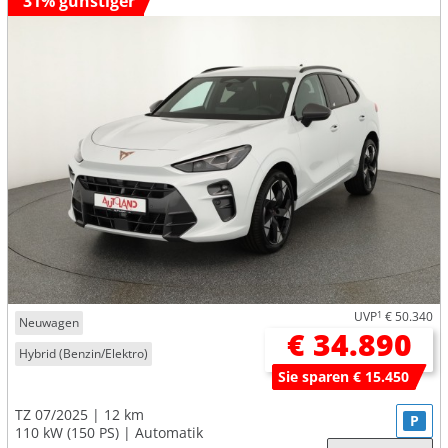
31% günstiger
UVP
1
€ 50.340
Neuwagen
€ 34.890
Hybrid (Benzin/Elektro)
Sie sparen € 15.450
TZ 07/2025
12 km
P
110 kW (150 PS)
Automatik