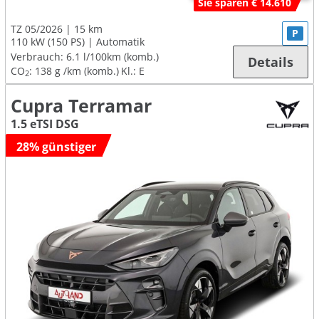
Sie sparen € 14.610
TZ 05/2026
15 km
P
110 kW (150 PS)
Automatik
Verbrauch:
6.1 l/100km (komb.)
Details
CO
:
138 g /km (komb.)
Kl.: E
2
Cupra Terramar
1.5 eTSI DSG
28% günstiger