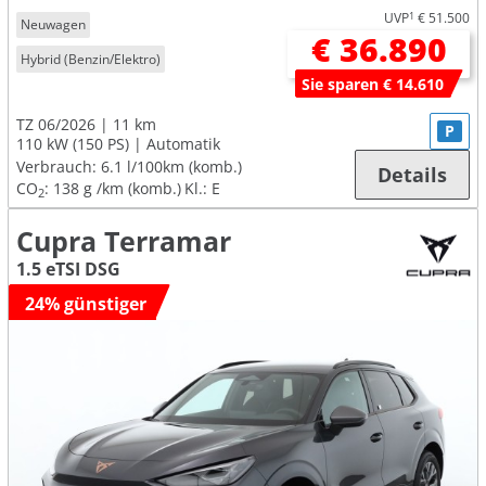
UVP
1
€ 51.500
Neuwagen
€ 36.890
Hybrid (Benzin/Elektro)
Sie sparen € 14.610
TZ 06/2026
11 km
P
110 kW (150 PS)
Automatik
Verbrauch:
6.1 l/100km (komb.)
Details
CO
:
138 g /km (komb.)
Kl.: E
2
Cupra Terramar
1.5 eTSI DSG
24% günstiger