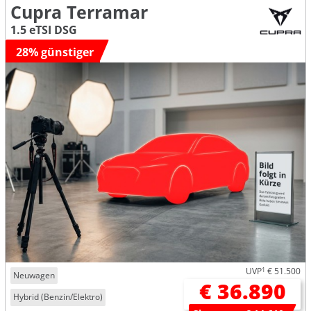
Cupra Terramar
1.5 eTSI DSG
28% günstiger
UVP
1
€ 51.500
Neuwagen
€ 36.890
Hybrid (Benzin/Elektro)