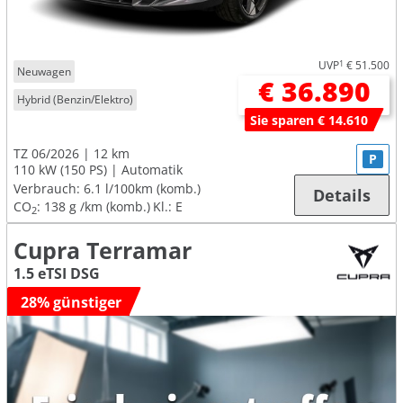
UVP
1
€ 51.500
Neuwagen
€ 36.890
Hybrid (Benzin/Elektro)
Sie sparen € 14.610
TZ 06/2026
12 km
P
110 kW (150 PS)
Automatik
Verbrauch:
6.1 l/100km (komb.)
Details
CO
:
138 g /km (komb.)
Kl.: E
2
Cupra Terramar
1.5 eTSI DSG
28% günstiger