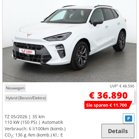
UVP
1
€ 48.590
Neuwagen
€ 36.890
Hybrid (Benzin/Elektro)
Sie sparen € 11.700
TZ 05/2026
35 km
P
110 kW (150 PS)
Automatik
Verbrauch:
6 l/100km (komb.)
Details
CO
:
136 g /km (komb.)
Kl.: E
2