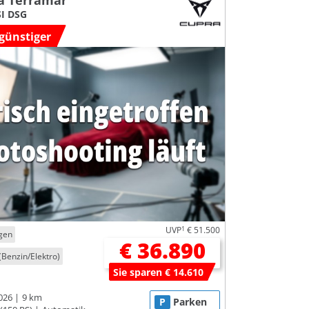
a Terramar
SI DSG
günstiger
UVP
1
€ 51.500
gen
€ 36.890
(Benzin/Elektro)
Sie sparen € 14.610
026
9 km
P
Parken