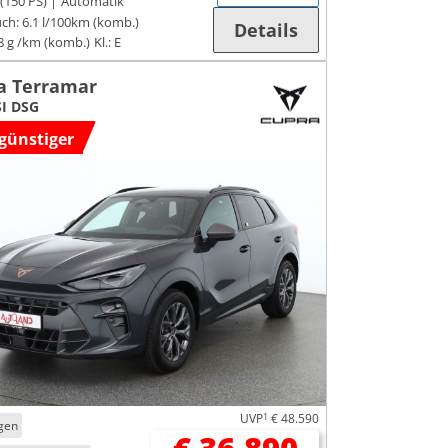
(150 PS)
Automatik
ch:
6.1 l/100km (komb.)
Details
8 g /km (komb.)
Kl.: E
a Terramar
SI DSG
günstiger
UVP
1
€ 48.590
gen