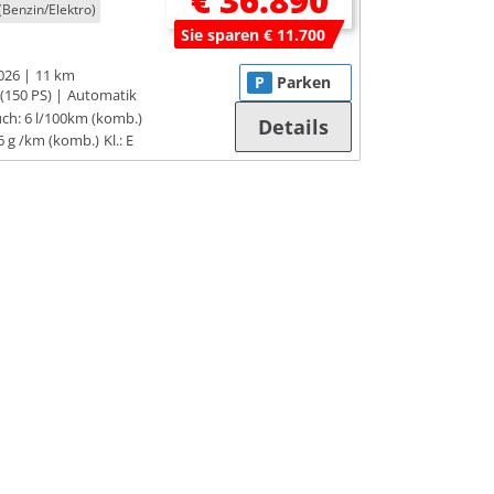
€ 36.890
(Benzin/Elektro)
Sie sparen € 11.700
026
11 km
P
Parken
(150 PS)
Automatik
ch:
6 l/100km (komb.)
Details
6 g /km (komb.)
Kl.: E