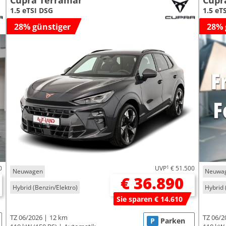
Cupra Terramar
Cupr
1.5 eTSI DSG
1.5 eT
28% günstiger
28% 
0
UVP
1
€ 51.500
Neuwagen
Neuwa
€ 36.890
Hybrid (Benzin/Elektro)
Hybrid 
Sie sparen € 14.610
TZ 06/2026
12 km
TZ 06/2
P
Parken