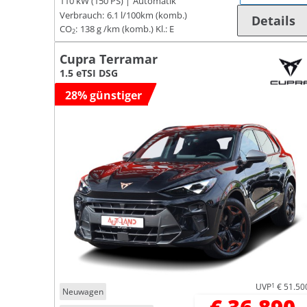
110 kW (150 PS)
Automatik
Verbrauch:
6.1 l/100km (komb.)
Details
CO
:
138 g /km (komb.)
Kl.: E
2
Cupra Terramar
1.5 eTSI DSG
28% günstiger
UVP
1
€ 51.50
Neuwagen