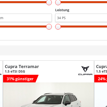
Leistung
Cupra Terramar
Cupr
1.5 eTSI DSG
1.5 eT
31% günstiger
24% 