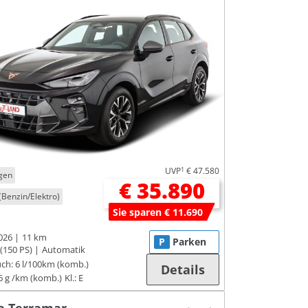
UVP
1
€ 47.580
gen
€ 35.890
(Benzin/Elektro)
Sie sparen € 11.690
026
11 km
P
Parken
(150 PS)
Automatik
ch:
6 l/100km (komb.)
Details
6 g /km (komb.)
Kl.: E