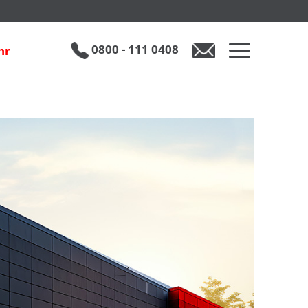
0800 - 111 0408
hr