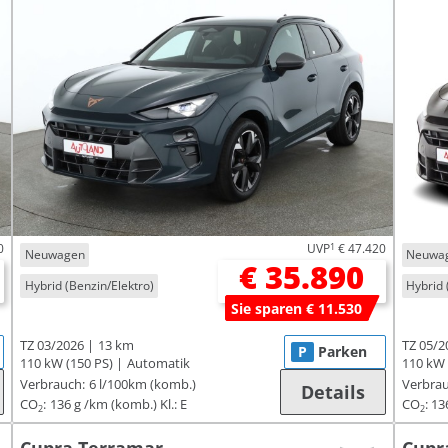
0
UVP
1
€ 47.420
Neuwagen
Neuwa
€ 35.890
Hybrid (Benzin/Elektro)
Hybrid 
Sie sparen € 11.530
TZ 03/2026
13 km
TZ 05/2
P
Parken
110 kW (150 PS)
Automatik
110 kW 
Verbrauch:
6 l/100km (komb.)
Verbrau
Details
CO
:
136 g /km (komb.)
Kl.: E
CO
:
13
2
2