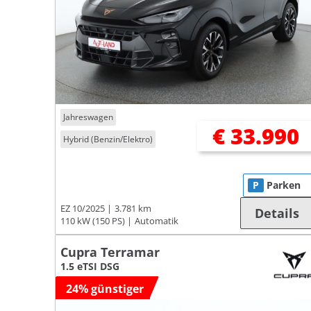
Jahreswagen
€ 33.990
Hybrid (Benzin/Elektro)
P
Parken
EZ 10/2025
3.781 km
Details
110 kW (150 PS)
Automatik
Cupra Terramar
1.5 eTSI DSG
24% günstiger