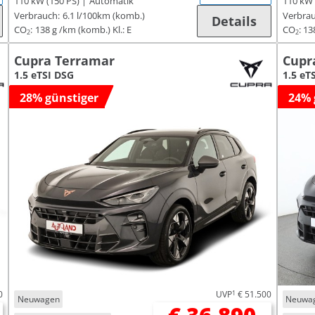
110 kW (150 PS)
Automatik
110 kW 
Verbrauch:
6.1 l/100km (komb.)
Verbrau
Details
CO
:
138 g /km (komb.)
Kl.: E
CO
:
13
2
2
Cupra Terramar
Cupr
1.5 eTSI DSG
1.5 eT
28% günstiger
24% 
0
UVP
1
€ 51.500
Neuwagen
Neuwa