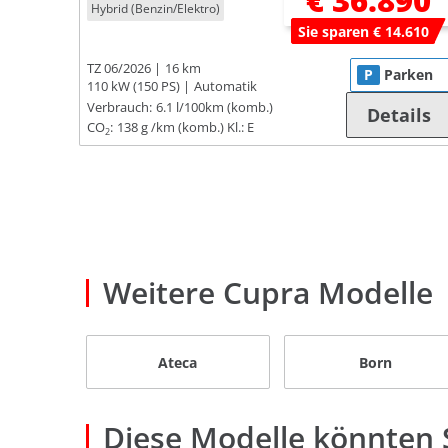
€ 36.890
Hybrid (Benzin/Elektro)
Sie sparen € 14.610
TZ 06/2026
16 km
P
Parken
110 kW (150 PS)
Automatik
Verbrauch:
6.1 l/100km (komb.)
Details
CO
:
138 g /km (komb.)
Kl.: E
2
Weitere Cupra Modelle
Ateca
Born
Diese Modelle könnten S