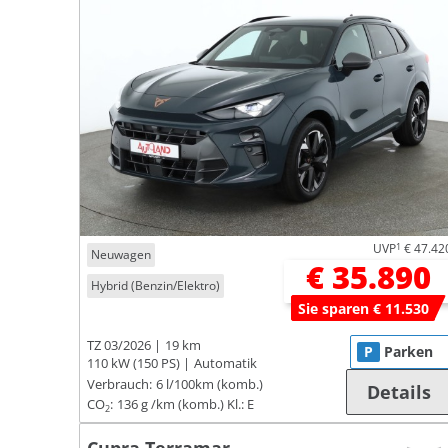
UVP
1
€ 47.42
Neuwagen
€ 35.890
Hybrid (Benzin/Elektro)
Sie sparen € 11.530
TZ 03/2026
19 km
P
Parken
110 kW (150 PS)
Automatik
Verbrauch:
6 l/100km (komb.)
Details
CO
:
136 g /km (komb.)
Kl.: E
2