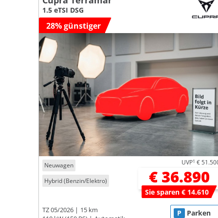
Cupra Terramar
1.5 eTSI DSG
28% günstiger
UVP
1
€ 51.50
Neuwagen
€ 36.890
Hybrid (Benzin/Elektro)
Sie sparen € 14.610
TZ 05/2026
15 km
P
Parken