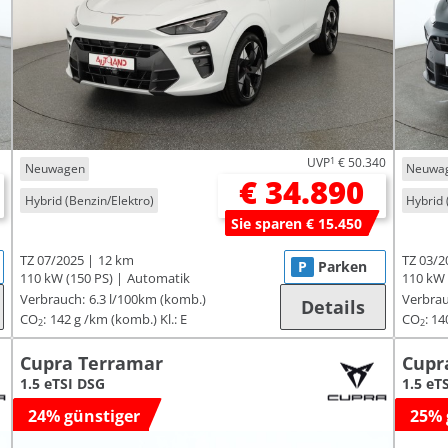
UVP
1
€ 50.340
Neuwagen
Neuwa
€ 34.890
Hybrid (Benzin/Elektro)
Hybrid 
Sie sparen € 15.450
TZ 07/2025
12 km
TZ 03/2
P
Parken
110 kW (150 PS)
Automatik
110 kW 
Verbrauch:
6.3 l/100km (komb.)
Verbrau
Details
CO
:
142 g /km (komb.)
Kl.: E
CO
:
14
2
2
Cupra Terramar
Cupr
1.5 eTSI DSG
1.5 eT
24% günstiger
25% 