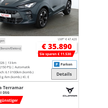
UVP
1
€ 47.420
gen
€ 35.890
(Benzin/Elektro)
Sie sparen € 11.530
026
13 km
P
Parken
(150 PS)
Automatik
ch:
6.1 l/100km (komb.)
Details
0 g /km (komb.)
Kl.: E
a Terramar
SI DSG
günstiger