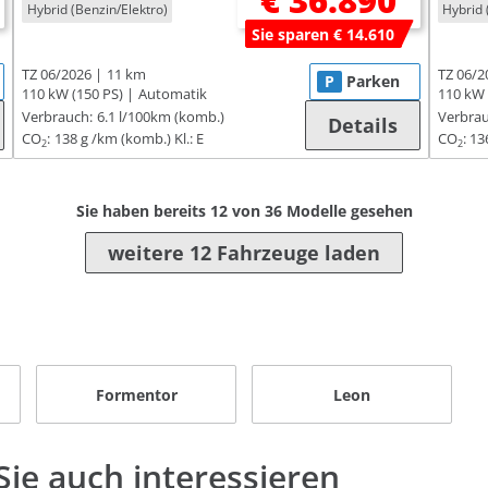
€ 36.890
Hybrid (Benzin/Elektro)
Hybrid 
Sie sparen € 14.610
TZ 06/2026
11 km
TZ 06/2
P
Parken
110 kW (150 PS)
Automatik
110 kW 
Verbrauch:
6.1 l/100km (komb.)
Verbrau
Details
CO
:
138 g /km (komb.)
Kl.: E
CO
:
13
2
2
Sie haben bereits
12
von
36
Modelle gesehen
weitere 12 Fahrzeuge laden
Formentor
Leon
ie auch interessieren