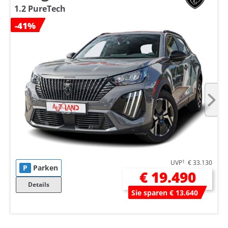
1.2 PureTech
-41%
UVP
1
€ 33.130
P
Parken
€ 19.490
Details
Sie sparen € 13.640