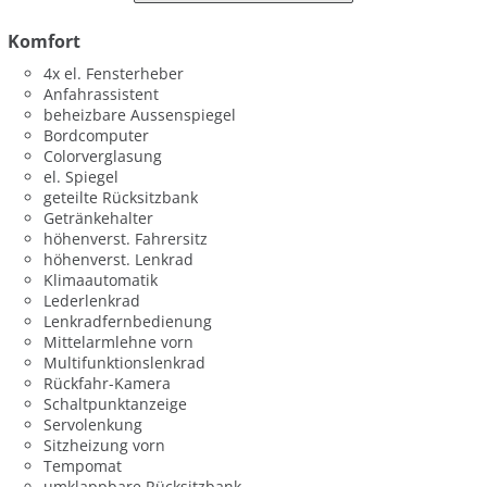
Komfort
4x el. Fensterheber
Anfahrassistent
beheizbare Aussenspiegel
Bordcomputer
Colorverglasung
el. Spiegel
geteilte Rücksitzbank
Getränkehalter
höhenverst. Fahrersitz
höhenverst. Lenkrad
Klimaautomatik
Lederlenkrad
Lenkradfernbedienung
Mittelarmlehne vorn
Multifunktionslenkrad
Rückfahr-Kamera
Schaltpunktanzeige
Servolenkung
Sitzheizung vorn
Tempomat
umklappbare Rücksitzbank