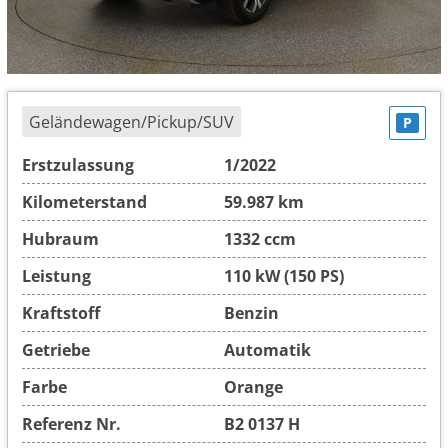
Geländewagen/Pickup/SUV
P
Erstzulassung
1/2022
Kilometerstand
59.987 km
Hubraum
1332 ccm
Leistung
110 kW (150 PS)
Kraftstoff
Benzin
Getriebe
Automatik
Farbe
Orange
Referenz Nr.
B2 0137 H