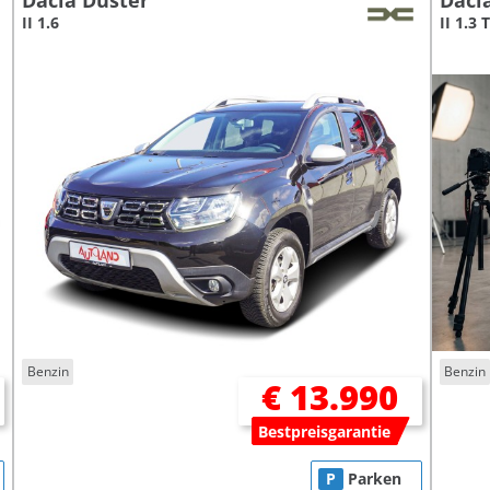
Dacia Duster
Daci
II 1.6
II 1.3 
Benzin
Benzin
€ 13.990
Bestpreisgarantie
P
Parken