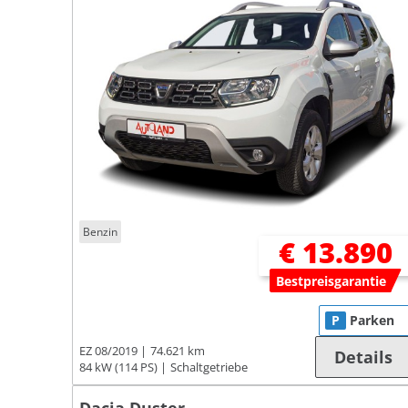
Benzin
€ 13.890
Bestpreisgarantie
P
Parken
EZ 08/2019
74.621 km
Details
84 kW (114 PS)
Schaltgetriebe