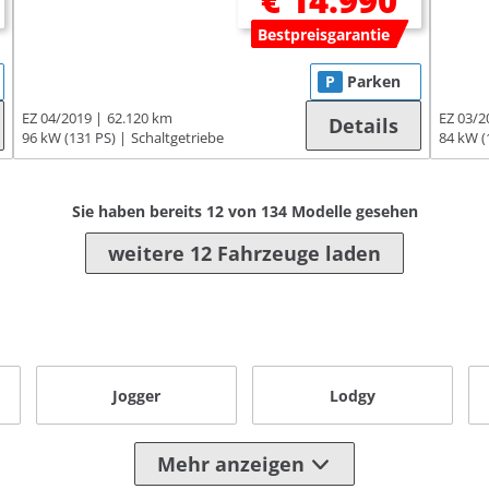
€ 14.990
Bestpreisgarantie
P
Parken
EZ 04/2019
62.120 km
EZ 03/2
Details
96 kW (131 PS)
Schaltgetriebe
84 kW (
Sie haben bereits
12
von
134
Modelle gesehen
weitere 12 Fahrzeuge laden
Jogger
Lodgy
Mehr anzeigen