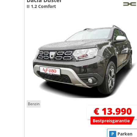
Dacia Duster
II 1.2 Comfort
Benzin
€ 13.990
Bestpreisgarantie
P
Parken