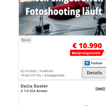
Benzin
€ 10.990
Bestpreisgarantie
P
Parken
EZ 07/2020
74.445 km
Details
74 kW (101 PS)
Schaltgetriebe
Dacia Duster
II 1.6 SCe Access