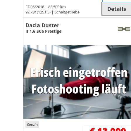
EZ 06/2018
83.500 km
Details
92 kW (125 PS)
Schaltgetriebe
Dacia Duster
II 1.6 SCe Prestige
Benzin