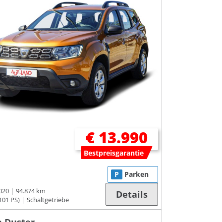
€ 13.990
Bestpreisgarantie
P
Parken
020
94.874 km
Details
101 PS)
Schaltgetriebe