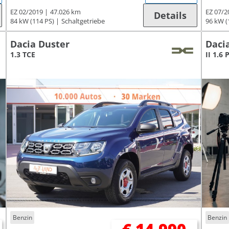
EZ 02/2019
47.026 km
EZ 07/2
Details
84 kW (114 PS)
Schaltgetriebe
96 kW (
Dacia Duster
Daci
1.3 TCE
II 1.6 
Benzin
Benzin