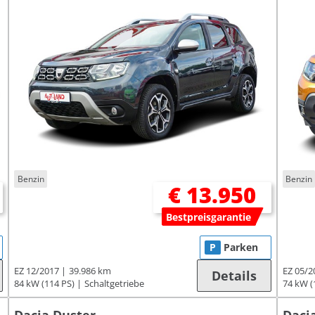
Benzin
Benzin
€ 13.950
Bestpreisgarantie
P
Parken
EZ 12/2017
39.986 km
EZ 05/2
Details
84 kW (114 PS)
Schaltgetriebe
74 kW (