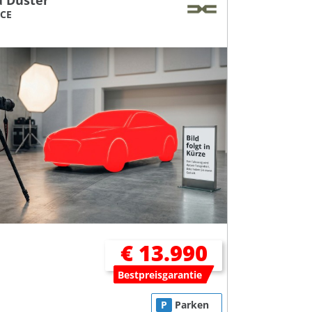
a Duster
TCE
€ 13.990
Bestpreisgarantie
P
Parken