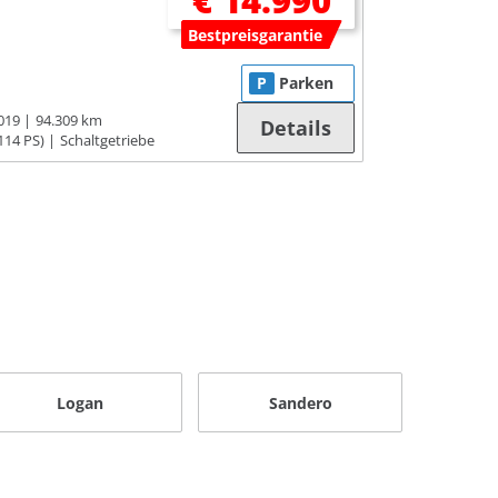
€ 14.990
Bestpreisgarantie
P
Parken
019
94.309 km
Details
114 PS)
Schaltgetriebe
Logan
Sandero