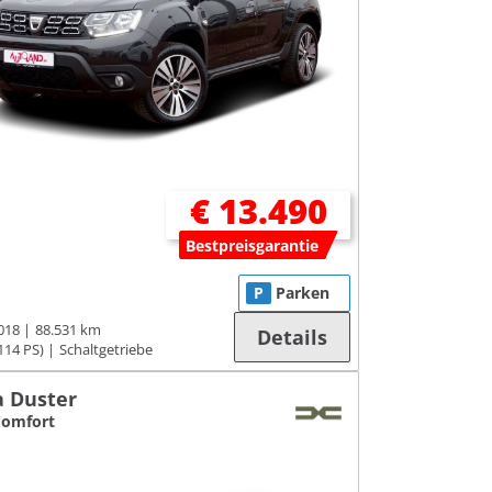
€ 13.490
Bestpreisgarantie
P
Parken
018
88.531 km
Details
114 PS)
Schaltgetriebe
a Duster
 Comfort