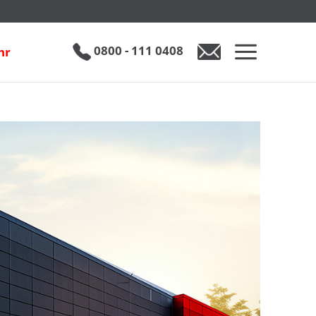
0800 - 111 0408
hr