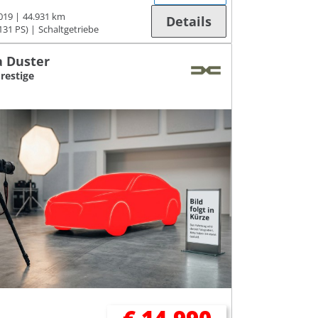
019
44.931 km
Details
131 PS)
Schaltgetriebe
a Duster
Prestige