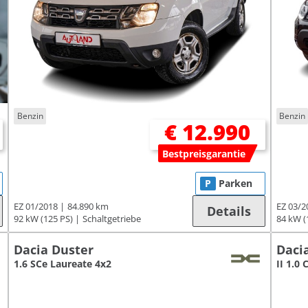
Benzin
Benzin
€ 12.990
Bestpreisgarantie
P
Parken
EZ 01/2018
84.890 km
EZ 03/2
Details
92 kW (125 PS)
Schaltgetriebe
84 kW (
Dacia Duster
Daci
1.6 SCe Laureate 4x2
II 1.0