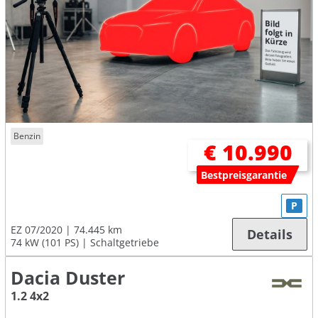
Benzin
€ 10.990
Bestpreisgarantie
P
EZ 07/2020
74.445 km
Details
74 kW (101 PS)
Schaltgetriebe
Dacia Duster
1.2 4x2