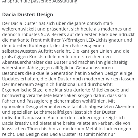
Anspruch die passende Ausstattung.
Dacia Duster: Design
Der Dacia Duster hat sich über die Jahre optisch stark
weiterentwickelt und präsentiert sich heute als modernes und
dennoch robustes SUV. Bereits auf den ersten Blick beeindruckt
die markante Front mit ihrer Y-förmigen LED-Lichtsignatur und
dem breiten Kühlergrill, der dem Fahrzeug einen
selbstbewussten Auftritt verleiht. Die kantigen Linien und die
großzügigen Kunststoffelemente unterstreichen den
Abenteuercharakter des Duster und machen ihn gleichzeitig
widerstandsfähig gegen alltägliche Gebrauchsspuren.
Besonders die aktuelle Generation hat in Sachen Design einige
Updates erhalten, die den Duster noch moderner wirken lassen.
Der Innenraum zeigt sich funktional und durchdacht:
Ergonomische Sitze, eine klar strukturierte Mittelkonsole und
hochwertig verarbeitete Materialien sorgen dafür, dass sich
Fahrer und Passagiere gleichermaßen wohlfühlen. Mit
optionalen Designelementen wie farblich abgesetzten Akzenten
und speziellen Leichtmetallfelgen lässt sich der Duster
individuell anpassen. Auch bei den Lackierungen zeigt sich
Dacia kreativ und bietet eine breite Palette an Farben, die von
klassischen Tönen bis hin zu modernen Metallic-Lackierungen
reicht. Das Design des Dacia Duster ist somit nicht nur