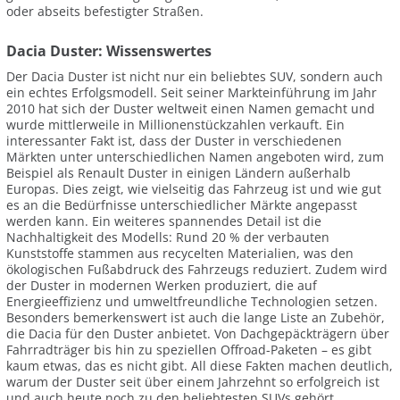
oder abseits befestigter Straßen.
Dacia Duster: Wissenswertes
Der Dacia Duster ist nicht nur ein beliebtes SUV, sondern auch
ein echtes Erfolgsmodell. Seit seiner Markteinführung im Jahr
2010 hat sich der Duster weltweit einen Namen gemacht und
wurde mittlerweile in Millionenstückzahlen verkauft. Ein
interessanter Fakt ist, dass der Duster in verschiedenen
Märkten unter unterschiedlichen Namen angeboten wird, zum
Beispiel als Renault Duster in einigen Ländern außerhalb
Europas. Dies zeigt, wie vielseitig das Fahrzeug ist und wie gut
es an die Bedürfnisse unterschiedlicher Märkte angepasst
werden kann. Ein weiteres spannendes Detail ist die
Nachhaltigkeit des Modells: Rund 20 % der verbauten
Kunststoffe stammen aus recycelten Materialien, was den
ökologischen Fußabdruck des Fahrzeugs reduziert. Zudem wird
der Duster in modernen Werken produziert, die auf
Energieeffizienz und umweltfreundliche Technologien setzen.
Besonders bemerkenswert ist auch die lange Liste an Zubehör,
die Dacia für den Duster anbietet. Von Dachgepäckträgern über
Fahrradträger bis hin zu speziellen Offroad-Paketen – es gibt
kaum etwas, das es nicht gibt. All diese Fakten machen deutlich,
warum der Duster seit über einem Jahrzehnt so erfolgreich ist
und auch heute noch zu den beliebtesten SUVs gehört.