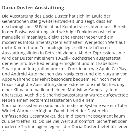
Dacia Duster: Ausstattung
Die Ausstattung des Dacia Duster hat sich im Laufe der
Generationen stetig weiterentwickelt und zeigt, dass ein
erschwingliches SUV nicht auf Komfort verzichten muss. Bereits
in der Basisausstattung sind wichtige Funktionen wie eine
manuelle Klimaanlage, elektrische Fensterheber und ein
modernes Infotainmentsystem enthalten. Wer jedoch Wert auf
mehr Komfort und Technologie legt, sollte die höheren
Ausstattungslinien in Betracht ziehen. Ab der Expression-Linie
wird der Duster mit einem 10-Zoll-Touchscreen ausgestattet,
der eine intuitive Bedienung ermöglicht und mit kabelloser
Smartphone-Integration punktet. Funktionen wie Apple CarPlay
und Android Auto machen das Navigieren und die Nutzung von
Apps während der Fahrt besonders bequem. Für noch mehr
Luxus sorgt die Ausstattungslinie Extreme, die mit Sitzheizung,
einer Klimaautomatik und einem Multiview-Kamerasystem
überzeugt. Auch die Sicherheitsausstattung wurde aufgewertet:
Neben einem Notbremsassistenten und einem
Spurhalteassistenten sind auch moderne Systeme wie ein Toter-
Winkel-Warner verfügbar. Damit bietet der Duster ein
umfassendes Gesamtpaket, das in diesem Preissegment kaum
zu übertreffen ist. Ob Sie viel Wert auf Komfort, Sicherheit oder
moderne Technologien legen – der Dacia Duster bietet für jeden