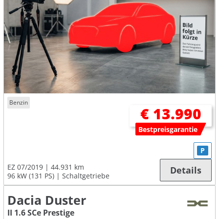
Benzin
€ 13.990
Bestpreisgarantie
P
EZ 07/2019
44.931 km
Details
96 kW (131 PS)
Schaltgetriebe
Dacia Duster
II 1.6 SCe Prestige