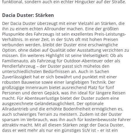
funktional, sondern auch ein echter Hingucker auf der Straße.
Dacia Duster: Stärken
Der Dacia Duster überzeugt mit einer Vielzahl an Stärken, die
ihn zu einem echten Allrounder machen. Eine der größten
Pluspunkte des Fahrzeugs ist sein exzellentes Preis-Leistungs-
Verhältnis. In einer Zeit, in der SUVs oft mit hohen Preisen
verbunden werden, bleibt der Duster eine erschwingliche
Option, ohne dabei auf Qualität oder Ausstattung verzichten zu
müssen. Ein weiteres Highlight ist seine Vielseitigkeit: Ob als
Familienauto, als Fahrzeug für Outdoor-Abenteuer oder als
Pendlerfahrzeug – der Duster passt sich mühelos den
unterschiedlichsten Bedürfnissen an. Auch in Sachen
Zuverlässigkeit hat er sich bewährt und punktet mit einer
robusten Bauweise sowie einer langlebigen Technik. Der
großzügige Innenraum bietet ausreichend Platz für fünf
Personen und deren Gepäck, was ihn ideal für längere Reisen
macht. Für Abenteuerlustige bietet der Duster zudem eine
ausgezeichnete Geländetauglichkeit. Der optionale
Allradantrieb und die erhöhte Bodenfreiheit ermöglichen es,
auch schwieriges Terrain zu meistern. Zudem ist der Duster
sparsam im Verbrauch, was ihn auch für kostenbewusste Fahrer
attraktiv macht. Mit all diesen Stärken zeigt der Dacia Duster,
dass er weit mehr als nur ein günstiges SUV ist – er ist ein