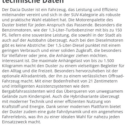
technische Daten
Der Dacia Duster ist ein Fahrzeug, das Leistung und Effizienz
miteinander vereint und sich in der SUV-Kategorie als robuste
und praktische Wahl etabliert hat. Die Motorenpalette des
Duster bietet für jeden Anspruch das Passende. Besonders die
Benzinmotoren, wie der 1,3-Liter-Turbobenziner mit bis zu 150
PS, liefern eine souveräne Leistung, die sowohl in der Stadt als
auch auf der Autobahn überzeugt. Auch bei den Dieselmotoren
gibt es keine Abstriche: Der 1,5-Liter-Diesel punktet mit einem
geringen Verbrauch und einer soliden Zugkraft, die besonders
für Vielfahrer oder jene, die Anhänger ziehen möchten,
interessant ist. Die maximale Anhängelast von bis zu 1.500
Kilogramm macht den Duster zu einem vielseitigen Begleiter für
den Alltag und die Freizeit. Besonders hervorzuheben ist der
optionale Allradantrieb, der ihn zu einem verlässlichen Offroad-
Fahrzeug macht. Mit einer Bodenfreiheit von 21 Zentimetern
und intelligenten Assistenzsystemen wie dem
Bergabfahrassistenten wird das Überqueren von unwegsamem
Gelände zum Kinderspiel. Auch die Hybridvariante überzeugt
mit moderner Technik und einer effizienten Nutzung von
Kraftstoff und Energie. Dank seiner modernen Plattform bietet
der Duster zudem eine gute Fahrdynamik und ein angenehmes
Fahrerlebnis, was ihn zu einer idealen Wahl für nahezu jeden
Einsatzzweck macht.