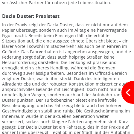
verlässlicher Partner für nahezu jede Lebenssituation.
Dacia Duster: Praxistest
In der Praxis zeigt der Dacia Duster, dass er nicht nur auf dem
Papier überzeugt, sondern auch im Alltag eine hervorragende
Figur macht. Bereits beim Einsteigen fällt die erhöhte
Sitzposition auf, die eine ausgezeichnete Übersicht bietet – ein
klarer Vorteil sowohl im Stadtverkehr als auch beim Fahren im
Gelände. Das Fahrverhalten ist angenehm ausgewogen, und die
Federung sorgt dafür, dass auch holprige Straßen keine
Herausforderung darstellen. Die Lenkung ist präzise und
ermöglicht ein sicheres Handling, während die Bremsen
durchweg zuverlässig arbeiten. Besonders im Offroad-Bereich
zeigt der Duster, was in ihm steckt: Dank des intelligenten
Allradantriebs und der robusten Konstruktion meistert er auch
anspruchsvolles Gelände mit Leichtigkeit. Doch nicht nur auf
unbefestigten Wegen, sondern auch auf der Autobahn kann der
Duster punkten. Der Turbobenziner bietet eine kraftvolle
Beschleunigung, und das Fahrzeug bleibt auch bei höheren
Geschwindigkeiten stabil und ruhig. Die Geräuschdämmung im
Innenraum wurde in der aktuellen Generation weiter
verbessert, sodass auch längere Fahrten angenehm sind. Kurz
gesagt: Der Dacia Duster ist ein Fahrzeug, das in der Praxis auf
ganzer Linie überzeugt – egal ob in der Stadt, auf der Autobahn