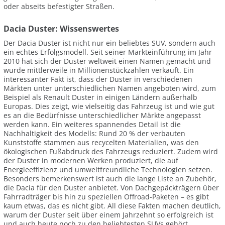
oder abseits befestigter Straßen.
Dacia Duster: Wissenswertes
Der Dacia Duster ist nicht nur ein beliebtes SUV, sondern auch
ein echtes Erfolgsmodell. Seit seiner Markteinführung im Jahr
2010 hat sich der Duster weltweit einen Namen gemacht und
wurde mittlerweile in Millionenstückzahlen verkauft. Ein
interessanter Fakt ist, dass der Duster in verschiedenen
Märkten unter unterschiedlichen Namen angeboten wird, zum
Beispiel als Renault Duster in einigen Ländern außerhalb
Europas. Dies zeigt, wie vielseitig das Fahrzeug ist und wie gut
es an die Bedürfnisse unterschiedlicher Märkte angepasst
werden kann. Ein weiteres spannendes Detail ist die
Nachhaltigkeit des Modells: Rund 20 % der verbauten
Kunststoffe stammen aus recycelten Materialien, was den
ökologischen Fußabdruck des Fahrzeugs reduziert. Zudem wird
der Duster in modernen Werken produziert, die auf
Energieeffizienz und umweltfreundliche Technologien setzen.
Besonders bemerkenswert ist auch die lange Liste an Zubehör,
die Dacia für den Duster anbietet. Von Dachgepäckträgern über
Fahrradträger bis hin zu speziellen Offroad-Paketen – es gibt
kaum etwas, das es nicht gibt. All diese Fakten machen deutlich,
warum der Duster seit über einem Jahrzehnt so erfolgreich ist
und auch heute noch zu den beliebtesten SUVs gehört.