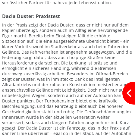
verlässlicher Partner für nahezu jede Lebenssituation.
Dacia Duster: Praxistest
In der Praxis zeigt der Dacia Duster, dass er nicht nur auf dem
Papier überzeugt, sondern auch im Alltag eine hervorragende
Figur macht. Bereits beim Einsteigen fällt die erhöhte
Sitzposition auf, die eine ausgezeichnete Übersicht bietet – ein
klarer Vorteil sowohl im Stadtverkehr als auch beim Fahren im
Gelände. Das Fahrverhalten ist angenehm ausgewogen, und die
Federung sorgt dafür, dass auch holprige Straßen keine
Herausforderung darstellen. Die Lenkung ist präzise und
ermöglicht ein sicheres Handling, während die Bremsen
durchweg zuverlässig arbeiten. Besonders im Offroad-Bereich
zeigt der Duster, was in ihm steckt: Dank des intelligenten
Allradantriebs und der robusten Konstruktion meistert er auch
anspruchsvolles Gelände mit Leichtigkeit. Doch nicht nur auf
unbefestigten Wegen, sondern auch auf der Autobahn kann der
Duster punkten. Der Turbobenziner bietet eine kraftvolle
Beschleunigung, und das Fahrzeug bleibt auch bei höheren
Geschwindigkeiten stabil und ruhig. Die Geräuschdämmung im
Innenraum wurde in der aktuellen Generation weiter
verbessert, sodass auch längere Fahrten angenehm sind. Kurz
gesagt: Der Dacia Duster ist ein Fahrzeug, das in der Praxis auf
ganzer Linie überzeugt – egal ob in der Stadt, auf der Autobahn