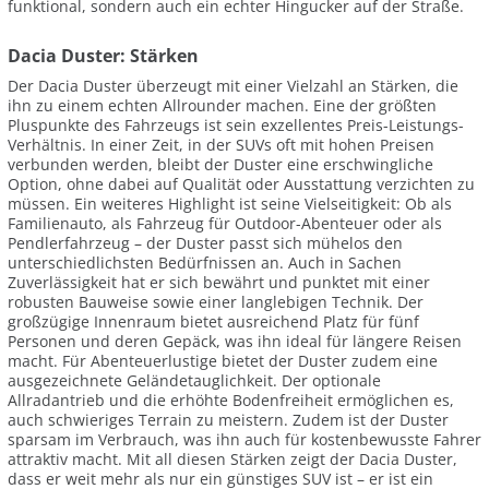
funktional, sondern auch ein echter Hingucker auf der Straße.
Dacia Duster: Stärken
Der Dacia Duster überzeugt mit einer Vielzahl an Stärken, die
ihn zu einem echten Allrounder machen. Eine der größten
Pluspunkte des Fahrzeugs ist sein exzellentes Preis-Leistungs-
Verhältnis. In einer Zeit, in der SUVs oft mit hohen Preisen
verbunden werden, bleibt der Duster eine erschwingliche
Option, ohne dabei auf Qualität oder Ausstattung verzichten zu
müssen. Ein weiteres Highlight ist seine Vielseitigkeit: Ob als
Familienauto, als Fahrzeug für Outdoor-Abenteuer oder als
Pendlerfahrzeug – der Duster passt sich mühelos den
unterschiedlichsten Bedürfnissen an. Auch in Sachen
Zuverlässigkeit hat er sich bewährt und punktet mit einer
robusten Bauweise sowie einer langlebigen Technik. Der
großzügige Innenraum bietet ausreichend Platz für fünf
Personen und deren Gepäck, was ihn ideal für längere Reisen
macht. Für Abenteuerlustige bietet der Duster zudem eine
ausgezeichnete Geländetauglichkeit. Der optionale
Allradantrieb und die erhöhte Bodenfreiheit ermöglichen es,
auch schwieriges Terrain zu meistern. Zudem ist der Duster
sparsam im Verbrauch, was ihn auch für kostenbewusste Fahrer
attraktiv macht. Mit all diesen Stärken zeigt der Dacia Duster,
dass er weit mehr als nur ein günstiges SUV ist – er ist ein