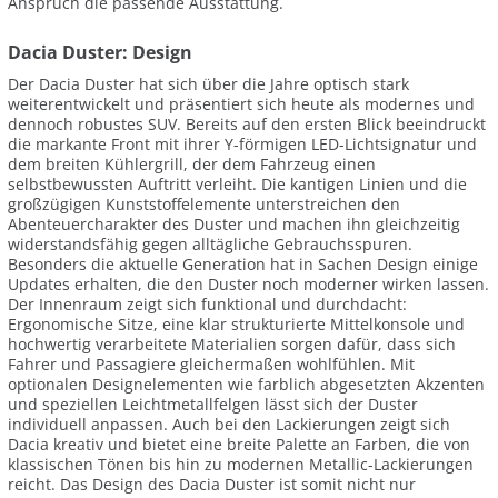
Anspruch die passende Ausstattung.
Dacia Duster: Design
Der Dacia Duster hat sich über die Jahre optisch stark
weiterentwickelt und präsentiert sich heute als modernes und
dennoch robustes SUV. Bereits auf den ersten Blick beeindruckt
die markante Front mit ihrer Y-förmigen LED-Lichtsignatur und
dem breiten Kühlergrill, der dem Fahrzeug einen
selbstbewussten Auftritt verleiht. Die kantigen Linien und die
großzügigen Kunststoffelemente unterstreichen den
Abenteuercharakter des Duster und machen ihn gleichzeitig
widerstandsfähig gegen alltägliche Gebrauchsspuren.
Besonders die aktuelle Generation hat in Sachen Design einige
Updates erhalten, die den Duster noch moderner wirken lassen.
Der Innenraum zeigt sich funktional und durchdacht:
Ergonomische Sitze, eine klar strukturierte Mittelkonsole und
hochwertig verarbeitete Materialien sorgen dafür, dass sich
Fahrer und Passagiere gleichermaßen wohlfühlen. Mit
optionalen Designelementen wie farblich abgesetzten Akzenten
und speziellen Leichtmetallfelgen lässt sich der Duster
individuell anpassen. Auch bei den Lackierungen zeigt sich
Dacia kreativ und bietet eine breite Palette an Farben, die von
klassischen Tönen bis hin zu modernen Metallic-Lackierungen
reicht. Das Design des Dacia Duster ist somit nicht nur