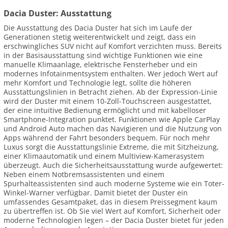
Dacia Duster: Ausstattung
Die Ausstattung des Dacia Duster hat sich im Laufe der
Generationen stetig weiterentwickelt und zeigt, dass ein
erschwingliches SUV nicht auf Komfort verzichten muss. Bereits
in der Basisausstattung sind wichtige Funktionen wie eine
manuelle Klimaanlage, elektrische Fensterheber und ein
modernes Infotainmentsystem enthalten. Wer jedoch Wert auf
mehr Komfort und Technologie legt, sollte die höheren
Ausstattungslinien in Betracht ziehen. Ab der Expression-Linie
wird der Duster mit einem 10-Zoll-Touchscreen ausgestattet,
der eine intuitive Bedienung ermöglicht und mit kabelloser
Smartphone-Integration punktet. Funktionen wie Apple CarPlay
und Android Auto machen das Navigieren und die Nutzung von
Apps während der Fahrt besonders bequem. Für noch mehr
Luxus sorgt die Ausstattungslinie Extreme, die mit Sitzheizung,
einer Klimaautomatik und einem Multiview-Kamerasystem
überzeugt. Auch die Sicherheitsausstattung wurde aufgewertet:
Neben einem Notbremsassistenten und einem
Spurhalteassistenten sind auch moderne Systeme wie ein Toter-
Winkel-Warner verfügbar. Damit bietet der Duster ein
umfassendes Gesamtpaket, das in diesem Preissegment kaum
zu übertreffen ist. Ob Sie viel Wert auf Komfort, Sicherheit oder
moderne Technologien legen – der Dacia Duster bietet für jeden