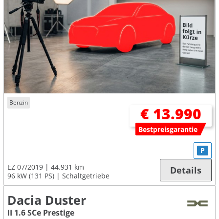
Benzin
€ 13.990
Bestpreisgarantie
P
EZ 07/2019
44.931 km
Details
96 kW (131 PS)
Schaltgetriebe
Dacia Duster
II 1.6 SCe Prestige