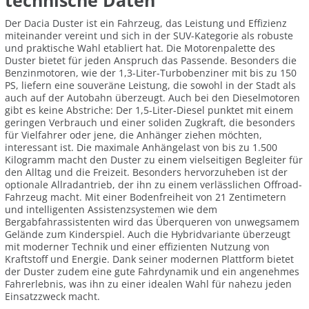
technische Daten
Der Dacia Duster ist ein Fahrzeug, das Leistung und Effizienz
miteinander vereint und sich in der SUV-Kategorie als robuste
und praktische Wahl etabliert hat. Die Motorenpalette des
Duster bietet für jeden Anspruch das Passende. Besonders die
Benzinmotoren, wie der 1,3-Liter-Turbobenziner mit bis zu 150
PS, liefern eine souveräne Leistung, die sowohl in der Stadt als
auch auf der Autobahn überzeugt. Auch bei den Dieselmotoren
gibt es keine Abstriche: Der 1,5-Liter-Diesel punktet mit einem
geringen Verbrauch und einer soliden Zugkraft, die besonders
für Vielfahrer oder jene, die Anhänger ziehen möchten,
interessant ist. Die maximale Anhängelast von bis zu 1.500
Kilogramm macht den Duster zu einem vielseitigen Begleiter für
den Alltag und die Freizeit. Besonders hervorzuheben ist der
optionale Allradantrieb, der ihn zu einem verlässlichen Offroad-
Fahrzeug macht. Mit einer Bodenfreiheit von 21 Zentimetern
und intelligenten Assistenzsystemen wie dem
Bergabfahrassistenten wird das Überqueren von unwegsamem
Gelände zum Kinderspiel. Auch die Hybridvariante überzeugt
mit moderner Technik und einer effizienten Nutzung von
Kraftstoff und Energie. Dank seiner modernen Plattform bietet
der Duster zudem eine gute Fahrdynamik und ein angenehmes
Fahrerlebnis, was ihn zu einer idealen Wahl für nahezu jeden
Einsatzzweck macht.