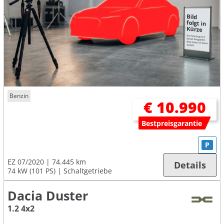
Benzin
€ 10.990
Bestpreisgarantie
P
EZ 07/2020
74.445 km
Details
74 kW (101 PS)
Schaltgetriebe
Dacia Duster
1.2 4x2