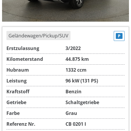
Geländewagen/Pickup/SUV
P
Erstzulassung
3/2022
Kilometerstand
44.875 km
Hubraum
1332 ccm
Leistung
96 kW (131 PS)
Kraftstoff
Benzin
Getriebe
Schaltgetriebe
Farbe
Grau
Referenz Nr.
CB 0201 I