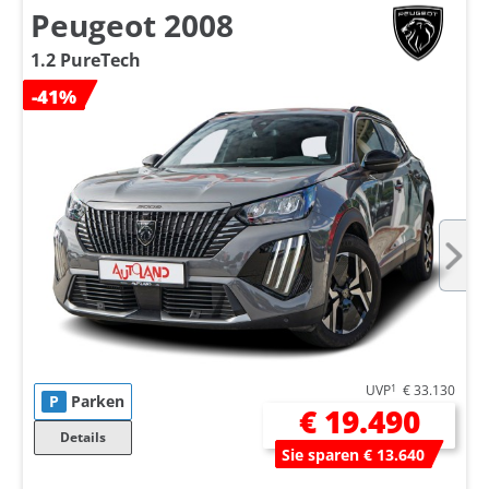
Peugeot 2008
1.2 PureTech
-41%
UVP
1
€ 33.130
P
Parken
€ 19.490
Details
Sie sparen € 13.640