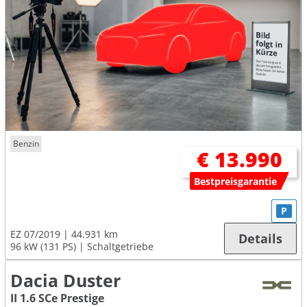
Benzin
€ 13.990
Bestpreisgarantie
P
EZ 07/2019
44.931 km
Details
96 kW (131 PS)
Schaltgetriebe
Dacia Duster
II 1.6 SCe Prestige