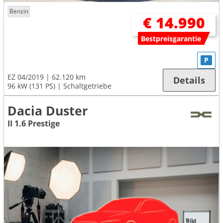
Benzin
€ 14.990
Bestpreisgarantie
P
EZ 04/2019
62.120 km
Details
96 kW (131 PS)
Schaltgetriebe
Dacia Duster
II 1.6 Prestige