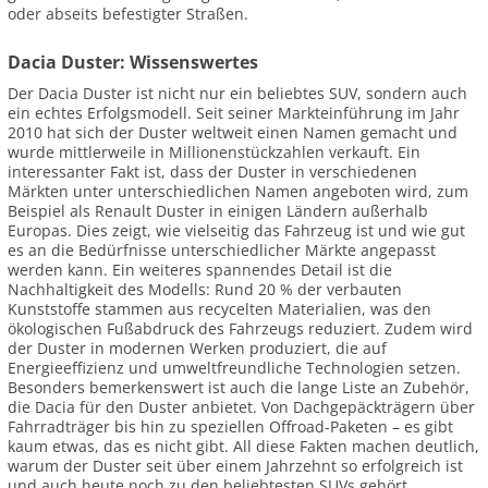
oder abseits befestigter Straßen.
Dacia Duster: Wissenswertes
Der Dacia Duster ist nicht nur ein beliebtes SUV, sondern auch
ein echtes Erfolgsmodell. Seit seiner Markteinführung im Jahr
2010 hat sich der Duster weltweit einen Namen gemacht und
wurde mittlerweile in Millionenstückzahlen verkauft. Ein
interessanter Fakt ist, dass der Duster in verschiedenen
Märkten unter unterschiedlichen Namen angeboten wird, zum
Beispiel als Renault Duster in einigen Ländern außerhalb
Europas. Dies zeigt, wie vielseitig das Fahrzeug ist und wie gut
es an die Bedürfnisse unterschiedlicher Märkte angepasst
werden kann. Ein weiteres spannendes Detail ist die
Nachhaltigkeit des Modells: Rund 20 % der verbauten
Kunststoffe stammen aus recycelten Materialien, was den
ökologischen Fußabdruck des Fahrzeugs reduziert. Zudem wird
der Duster in modernen Werken produziert, die auf
Energieeffizienz und umweltfreundliche Technologien setzen.
Besonders bemerkenswert ist auch die lange Liste an Zubehör,
die Dacia für den Duster anbietet. Von Dachgepäckträgern über
Fahrradträger bis hin zu speziellen Offroad-Paketen – es gibt
kaum etwas, das es nicht gibt. All diese Fakten machen deutlich,
warum der Duster seit über einem Jahrzehnt so erfolgreich ist
und auch heute noch zu den beliebtesten SUVs gehört.