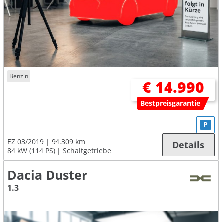
Benzin
€ 14.990
Bestpreisgarantie
P
EZ 03/2019
94.309 km
Details
84 kW (114 PS)
Schaltgetriebe
Dacia Duster
1.3