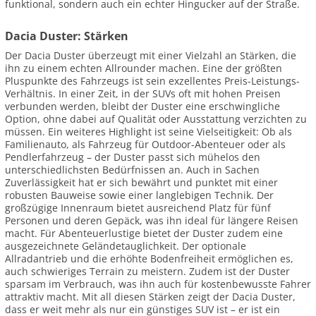
funktional, sondern auch ein echter Hingucker auf der Straße.
Dacia Duster: Stärken
Der Dacia Duster überzeugt mit einer Vielzahl an Stärken, die
ihn zu einem echten Allrounder machen. Eine der größten
Pluspunkte des Fahrzeugs ist sein exzellentes Preis-Leistungs-
Verhältnis. In einer Zeit, in der SUVs oft mit hohen Preisen
verbunden werden, bleibt der Duster eine erschwingliche
Option, ohne dabei auf Qualität oder Ausstattung verzichten zu
müssen. Ein weiteres Highlight ist seine Vielseitigkeit: Ob als
Familienauto, als Fahrzeug für Outdoor-Abenteuer oder als
Pendlerfahrzeug – der Duster passt sich mühelos den
unterschiedlichsten Bedürfnissen an. Auch in Sachen
Zuverlässigkeit hat er sich bewährt und punktet mit einer
robusten Bauweise sowie einer langlebigen Technik. Der
großzügige Innenraum bietet ausreichend Platz für fünf
Personen und deren Gepäck, was ihn ideal für längere Reisen
macht. Für Abenteuerlustige bietet der Duster zudem eine
ausgezeichnete Geländetauglichkeit. Der optionale
Allradantrieb und die erhöhte Bodenfreiheit ermöglichen es,
auch schwieriges Terrain zu meistern. Zudem ist der Duster
sparsam im Verbrauch, was ihn auch für kostenbewusste Fahrer
attraktiv macht. Mit all diesen Stärken zeigt der Dacia Duster,
dass er weit mehr als nur ein günstiges SUV ist – er ist ein