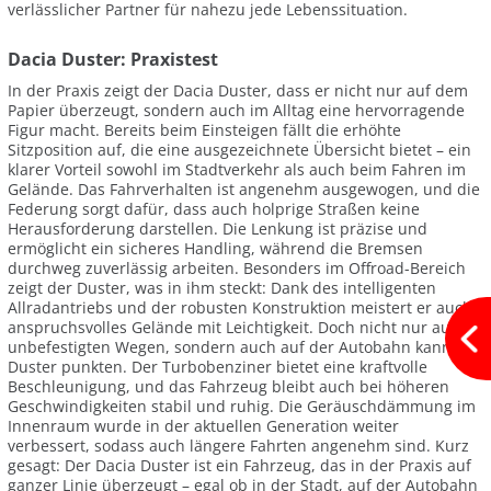
verlässlicher Partner für nahezu jede Lebenssituation.
Dacia Duster: Praxistest
In der Praxis zeigt der Dacia Duster, dass er nicht nur auf dem
Papier überzeugt, sondern auch im Alltag eine hervorragende
Figur macht. Bereits beim Einsteigen fällt die erhöhte
Sitzposition auf, die eine ausgezeichnete Übersicht bietet – ein
klarer Vorteil sowohl im Stadtverkehr als auch beim Fahren im
Gelände. Das Fahrverhalten ist angenehm ausgewogen, und die
Federung sorgt dafür, dass auch holprige Straßen keine
Herausforderung darstellen. Die Lenkung ist präzise und
ermöglicht ein sicheres Handling, während die Bremsen
durchweg zuverlässig arbeiten. Besonders im Offroad-Bereich
zeigt der Duster, was in ihm steckt: Dank des intelligenten
Allradantriebs und der robusten Konstruktion meistert er auch
anspruchsvolles Gelände mit Leichtigkeit. Doch nicht nur auf
unbefestigten Wegen, sondern auch auf der Autobahn kann der
Duster punkten. Der Turbobenziner bietet eine kraftvolle
Beschleunigung, und das Fahrzeug bleibt auch bei höheren
Geschwindigkeiten stabil und ruhig. Die Geräuschdämmung im
Innenraum wurde in der aktuellen Generation weiter
verbessert, sodass auch längere Fahrten angenehm sind. Kurz
gesagt: Der Dacia Duster ist ein Fahrzeug, das in der Praxis auf
ganzer Linie überzeugt – egal ob in der Stadt, auf der Autobahn