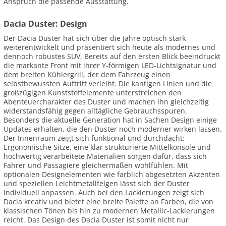
Anspruch die passende Ausstattung.
Dacia Duster: Design
Der Dacia Duster hat sich über die Jahre optisch stark
weiterentwickelt und präsentiert sich heute als modernes und
dennoch robustes SUV. Bereits auf den ersten Blick beeindruckt
die markante Front mit ihrer Y-förmigen LED-Lichtsignatur und
dem breiten Kühlergrill, der dem Fahrzeug einen
selbstbewussten Auftritt verleiht. Die kantigen Linien und die
großzügigen Kunststoffelemente unterstreichen den
Abenteuercharakter des Duster und machen ihn gleichzeitig
widerstandsfähig gegen alltägliche Gebrauchsspuren.
Besonders die aktuelle Generation hat in Sachen Design einige
Updates erhalten, die den Duster noch moderner wirken lassen.
Der Innenraum zeigt sich funktional und durchdacht:
Ergonomische Sitze, eine klar strukturierte Mittelkonsole und
hochwertig verarbeitete Materialien sorgen dafür, dass sich
Fahrer und Passagiere gleichermaßen wohlfühlen. Mit
optionalen Designelementen wie farblich abgesetzten Akzenten
und speziellen Leichtmetallfelgen lässt sich der Duster
individuell anpassen. Auch bei den Lackierungen zeigt sich
Dacia kreativ und bietet eine breite Palette an Farben, die von
klassischen Tönen bis hin zu modernen Metallic-Lackierungen
reicht. Das Design des Dacia Duster ist somit nicht nur