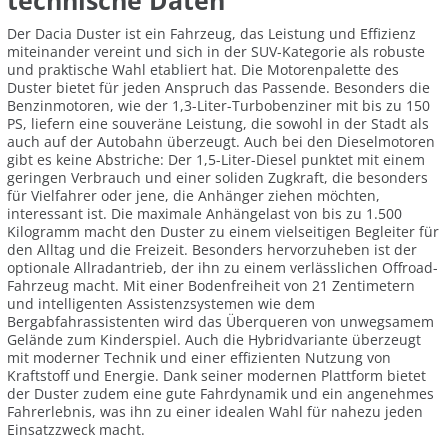
technische Daten
Der Dacia Duster ist ein Fahrzeug, das Leistung und Effizienz
miteinander vereint und sich in der SUV-Kategorie als robuste
und praktische Wahl etabliert hat. Die Motorenpalette des
Duster bietet für jeden Anspruch das Passende. Besonders die
Benzinmotoren, wie der 1,3-Liter-Turbobenziner mit bis zu 150
PS, liefern eine souveräne Leistung, die sowohl in der Stadt als
auch auf der Autobahn überzeugt. Auch bei den Dieselmotoren
gibt es keine Abstriche: Der 1,5-Liter-Diesel punktet mit einem
geringen Verbrauch und einer soliden Zugkraft, die besonders
für Vielfahrer oder jene, die Anhänger ziehen möchten,
interessant ist. Die maximale Anhängelast von bis zu 1.500
Kilogramm macht den Duster zu einem vielseitigen Begleiter für
den Alltag und die Freizeit. Besonders hervorzuheben ist der
optionale Allradantrieb, der ihn zu einem verlässlichen Offroad-
Fahrzeug macht. Mit einer Bodenfreiheit von 21 Zentimetern
und intelligenten Assistenzsystemen wie dem
Bergabfahrassistenten wird das Überqueren von unwegsamem
Gelände zum Kinderspiel. Auch die Hybridvariante überzeugt
mit moderner Technik und einer effizienten Nutzung von
Kraftstoff und Energie. Dank seiner modernen Plattform bietet
der Duster zudem eine gute Fahrdynamik und ein angenehmes
Fahrerlebnis, was ihn zu einer idealen Wahl für nahezu jeden
Einsatzzweck macht.