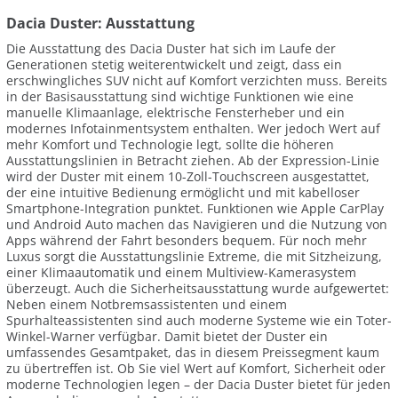
Dacia Duster: Ausstattung
Die Ausstattung des Dacia Duster hat sich im Laufe der
Generationen stetig weiterentwickelt und zeigt, dass ein
erschwingliches SUV nicht auf Komfort verzichten muss. Bereits
in der Basisausstattung sind wichtige Funktionen wie eine
manuelle Klimaanlage, elektrische Fensterheber und ein
modernes Infotainmentsystem enthalten. Wer jedoch Wert auf
mehr Komfort und Technologie legt, sollte die höheren
Ausstattungslinien in Betracht ziehen. Ab der Expression-Linie
wird der Duster mit einem 10-Zoll-Touchscreen ausgestattet,
der eine intuitive Bedienung ermöglicht und mit kabelloser
Smartphone-Integration punktet. Funktionen wie Apple CarPlay
und Android Auto machen das Navigieren und die Nutzung von
Apps während der Fahrt besonders bequem. Für noch mehr
Luxus sorgt die Ausstattungslinie Extreme, die mit Sitzheizung,
einer Klimaautomatik und einem Multiview-Kamerasystem
überzeugt. Auch die Sicherheitsausstattung wurde aufgewertet:
Neben einem Notbremsassistenten und einem
Spurhalteassistenten sind auch moderne Systeme wie ein Toter-
Winkel-Warner verfügbar. Damit bietet der Duster ein
umfassendes Gesamtpaket, das in diesem Preissegment kaum
zu übertreffen ist. Ob Sie viel Wert auf Komfort, Sicherheit oder
moderne Technologien legen – der Dacia Duster bietet für jeden