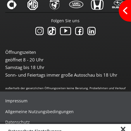
Getriebe
Folgen Sie uns
Automatikgetriebe
Umwelt
Dieselpartikelfilter
grüne Feinstaubplakette
Öffnungszeiten
Start-Stop Automatik
geöffnet 8 - 20 Uhr
Samstag bis 18 Uhr
Extras
Sonn- und Feiertags immer große Autoschau bis 18 Uhr
Allwetter (M+S)
Anhängerkupplung
Außentemperaturanzeige
außerhalb der gesetzlichen Öffnungszeiten keine Beratung, Probefahrten und Verkauf
Befestigungsösen im Laderaum
Drehzahlmesser
Impressum
getönte Scheiben hinten
Metalliclackierung
Allgemeine Nutzungsbedingungen
Verzurrösen
Datenschutz
Weiteres