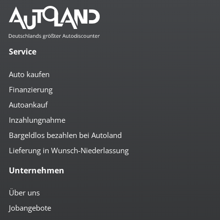
2x el. Fensterheber
Bordcomputer
Colorverglasung
el. Spiegel
Getränkehalter
Service
Klima
Lendenwirbelstütze
Auto kaufen
Lenkradfernbedienung
Regensensor
Finanzierung
Rückfahr-Kamera
Autoankauf
Rücksitze demontierbar
Rücksitze herausnehmbar
Inzahlungnahme
Schiebetür
Servolenkung
Bargeldlos bezahlen bei Autoland
Tempomat
Lieferung in Wunsch-Niederlassung
Zentralverriegelung m. FB
Unternehmen
Multimedia
Android-Auto
Über uns
Apple CarPlay
Jobangebote
Bluetoothfunktion
Navi mit Touchscreen