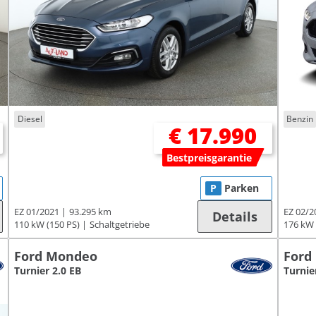
Diesel
Benzin
€ 17.990
Bestpreisgarantie
P
Parken
EZ 01/2021
93.295 km
EZ 02/2
Details
110 kW (150 PS)
Schaltgetriebe
176 kW 
Ford Mondeo
Ford
Turnier 2.0 EB
Turnie