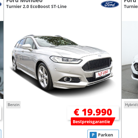
Ford Mondeo
Ford
Turnier 2.0 EcoBoost ST-Line
Turnie
Benzin
Hybrid 
€ 19.990
Bestpreisgarantie
P
Parken