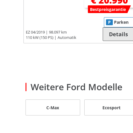
€ 20.990
Bestpreisgarantie
P
Parken
EZ 04/2019
98.097 km
Details
110 kW (150 PS)
Automatik
Weitere Ford Modelle
C-Max
Ecosport