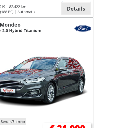
019
82.422 km
Details
(188 PS)
Automatik
 Mondeo
r 2.0 Hybrid Titanium
(Benzin/Elektro)