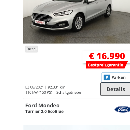
Diesel
€ 16.990
Bestpreisgarantie
P
Parken
EZ 08/2021
92.331 km
Details
110 kW (150 PS)
Schaltgetriebe
Ford Mondeo
Turnier 2.0 EcoBlue