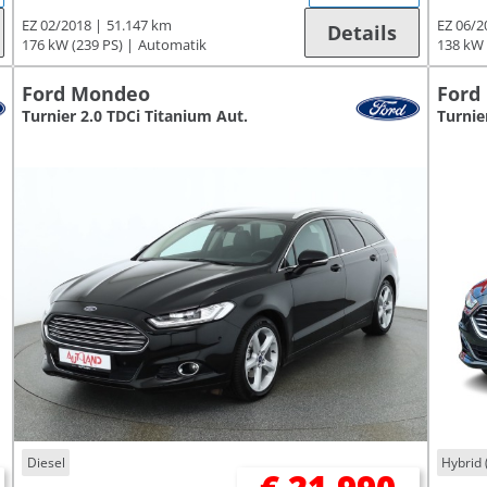
EZ 02/2018
51.147 km
EZ 06/2
Details
176 kW (239 PS)
Automatik
138 kW 
Ford Mondeo
Ford
Turnier 2.0 TDCi Titanium Aut.
Turnie
Diesel
Hybrid 