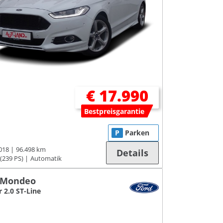
€ 17.990
Bestpreisgarantie
P
Parken
018
96.498 km
Details
(239 PS)
Automatik
 Mondeo
r 2.0 ST-Line