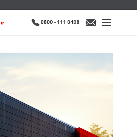
0800 - 111 0408
hr