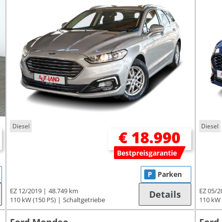
Diesel
Diesel
€ 18.990
Bestpreisgarantie
P
Parken
EZ 12/2019
48.749 km
EZ 05/2
Details
110 kW (150 PS)
Schaltgetriebe
110 kW 