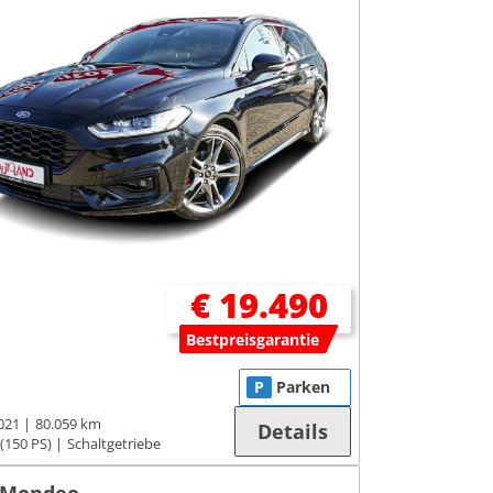
€ 19.490
Bestpreisgarantie
P
Parken
021
80.059 km
Details
(150 PS)
Schaltgetriebe