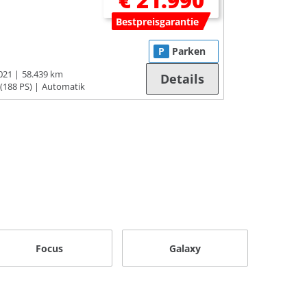
€ 21.990
Bestpreisgarantie
P
Parken
021
58.439 km
Details
(188 PS)
Automatik
Focus
Galaxy