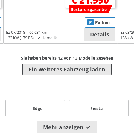
€ 21.990
Bestpreisgarantie
P
Parken
EZ 07/2018
66.634 km
EZ 03/2
Details
132 kW (179 PS)
Automatik
138 kW 
Sie haben bereits
12
von
13
Modelle gesehen
Ein weiteres Fahrzeug laden
Edge
Fiesta
Mehr anzeigen