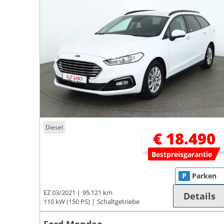
Diesel
€ 18.490
Bestpreisgarantie
P
Parken
EZ 03/2021
95.121 km
Details
110 kW (150 PS)
Schaltgetriebe