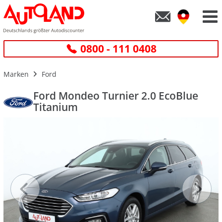
0800 - 111 0408
Marken
Ford
Ford Mondeo Turnier 2.0 EcoBlue
Titanium