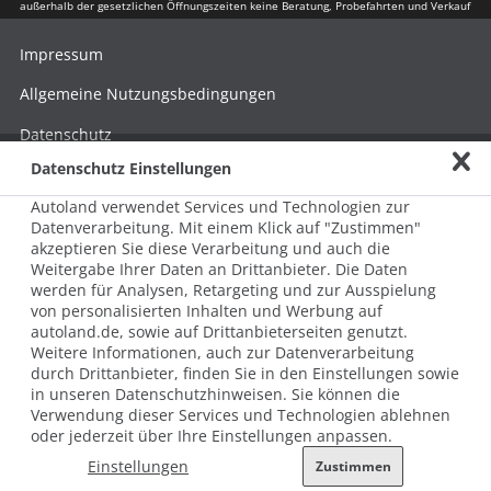
außerhalb der gesetzlichen Öffnungszeiten keine Beratung, Probefahrten und Verkauf
Impressum
Allgemeine Nutzungsbedingungen
Datenschutz
Datenschutz Einstellungen
Hinweisgebersystem nach HinSchG
Autoland verwendet Services und Technologien zur
Beschwerde nach LkSG
Datenverarbeitung. Mit einem Klick auf "Zustimmen"
akzeptieren Sie diese Verarbeitung und auch die
Grundsatzerklärung zum LkSG
Weitergabe Ihrer Daten an Drittanbieter. Die Daten
© 2026 AUTOLAND 24 SE & Co. Betriebs KG
werden für Analysen, Retargeting und zur Ausspielung
Werner-von-Siemens-Str. 2, 06796 Brehna, Deutschland
von personalisierten Inhalten und Werbung auf
autoland.de, sowie auf Drittanbieterseiten genutzt.
Weitere Informationen, auch zur Datenverarbeitung
durch Drittanbieter, finden Sie in den Einstellungen sowie
in unseren Datenschutzhinweisen. Sie können die
Verwendung dieser Services und Technologien ablehnen
oder jederzeit über Ihre Einstellungen anpassen.
Einstellungen
Zustimmen