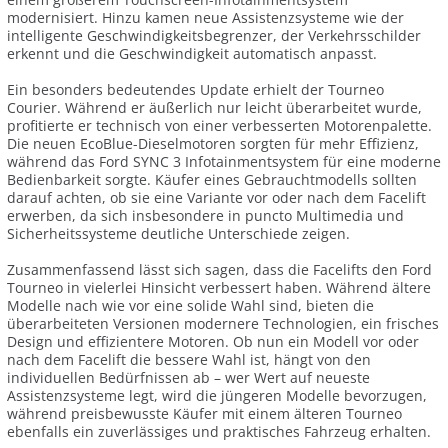
modernisiert. Hinzu kamen neue Assistenzsysteme wie der
intelligente Geschwindigkeitsbegrenzer, der Verkehrsschilder
erkennt und die Geschwindigkeit automatisch anpasst.
Ein besonders bedeutendes Update erhielt der Tourneo
Courier. Während er äußerlich nur leicht überarbeitet wurde,
profitierte er technisch von einer verbesserten Motorenpalette.
Die neuen EcoBlue-Dieselmotoren sorgten für mehr Effizienz,
während das Ford SYNC 3 Infotainmentsystem für eine moderne
Bedienbarkeit sorgte. Käufer eines Gebrauchtmodells sollten
darauf achten, ob sie eine Variante vor oder nach dem Facelift
erwerben, da sich insbesondere in puncto Multimedia und
Sicherheitssysteme deutliche Unterschiede zeigen.
Zusammenfassend lässt sich sagen, dass die Facelifts den Ford
Tourneo in vielerlei Hinsicht verbessert haben. Während ältere
Modelle nach wie vor eine solide Wahl sind, bieten die
überarbeiteten Versionen modernere Technologien, ein frisches
Design und effizientere Motoren. Ob nun ein Modell vor oder
nach dem Facelift die bessere Wahl ist, hängt von den
individuellen Bedürfnissen ab – wer Wert auf neueste
Assistenzsysteme legt, wird die jüngeren Modelle bevorzugen,
während preisbewusste Käufer mit einem älteren Tourneo
ebenfalls ein zuverlässiges und praktisches Fahrzeug erhalten.