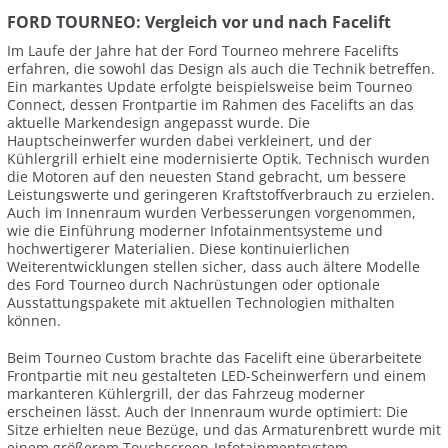
FORD TOURNEO: Vergleich vor und nach Facelift
Im Laufe der Jahre hat der Ford Tourneo mehrere Facelifts
erfahren, die sowohl das Design als auch die Technik betreffen.
Ein markantes Update erfolgte beispielsweise beim Tourneo
Connect, dessen Frontpartie im Rahmen des Facelifts an das
aktuelle Markendesign angepasst wurde. Die
Hauptscheinwerfer wurden dabei verkleinert, und der
Kühlergrill erhielt eine modernisierte Optik. Technisch wurden
die Motoren auf den neuesten Stand gebracht, um bessere
Leistungswerte und geringeren Kraftstoffverbrauch zu erzielen.
Auch im Innenraum wurden Verbesserungen vorgenommen,
wie die Einführung moderner Infotainmentsysteme und
hochwertigerer Materialien. Diese kontinuierlichen
Weiterentwicklungen stellen sicher, dass auch ältere Modelle
des Ford Tourneo durch Nachrüstungen oder optionale
Ausstattungspakete mit aktuellen Technologien mithalten
können.
Beim Tourneo Custom brachte das Facelift eine überarbeitete
Frontpartie mit neu gestalteten LED-Scheinwerfern und einem
markanteren Kühlergrill, der das Fahrzeug moderner
erscheinen lässt. Auch der Innenraum wurde optimiert: Die
Sitze erhielten neue Bezüge, und das Armaturenbrett wurde mit
einem größerem Touchscreen-Infotainmentsystem