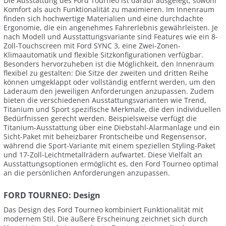
Die Ausstattung des Ford Tourneo ist darauf ausgelegt, sowohl
Komfort als auch Funktionalität zu maximieren. Im Innenraum
finden sich hochwertige Materialien und eine durchdachte
Ergonomie, die ein angenehmes Fahrerlebnis gewährleisten. Je
nach Modell und Ausstattungsvariante sind Features wie ein 8-
Zoll-Touchscreen mit Ford SYNC 3, eine Zwei-Zonen-
Klimaautomatik und flexible Sitzkonfigurationen verfügbar.
Besonders hervorzuheben ist die Möglichkeit, den Innenraum
flexibel zu gestalten: Die Sitze der zweiten und dritten Reihe
können umgeklappt oder vollständig entfernt werden, um den
Laderaum den jeweiligen Anforderungen anzupassen. Zudem
bieten die verschiedenen Ausstattungsvarianten wie Trend,
Titanium und Sport spezifische Merkmale, die den individuellen
Bedürfnissen gerecht werden. Beispielsweise verfügt die
Titanium-Ausstattung über eine Diebstahl-Alarmanlage und ein
Sicht-Paket mit beheizbarer Frontscheibe und Regensensor,
während die Sport-Variante mit einem speziellen Styling-Paket
und 17-Zoll-Leichtmetallrädern aufwartet. Diese Vielfalt an
Ausstattungsoptionen ermöglicht es, den Ford Tourneo optimal
an die persönlichen Anforderungen anzupassen.
FORD TOURNEO: Design
Das Design des Ford Tourneo kombiniert Funktionalität mit
modernem Stil. Die äußere Erscheinung zeichnet sich durch