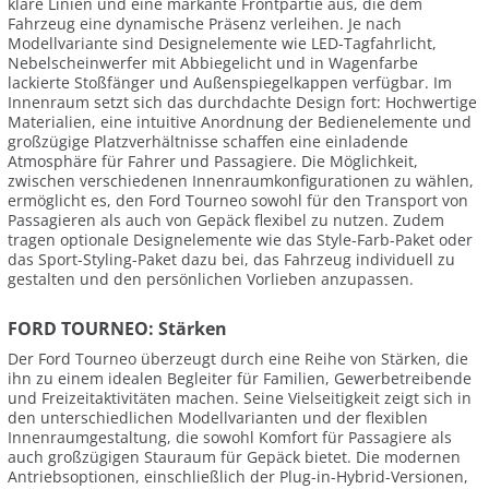
klare Linien und eine markante Frontpartie aus, die dem
Fahrzeug eine dynamische Präsenz verleihen. Je nach
Modellvariante sind Designelemente wie LED-Tagfahrlicht,
Nebelscheinwerfer mit Abbiegelicht und in Wagenfarbe
lackierte Stoßfänger und Außenspiegelkappen verfügbar. Im
Innenraum setzt sich das durchdachte Design fort: Hochwertige
Materialien, eine intuitive Anordnung der Bedienelemente und
großzügige Platzverhältnisse schaffen eine einladende
Atmosphäre für Fahrer und Passagiere. Die Möglichkeit,
zwischen verschiedenen Innenraumkonfigurationen zu wählen,
ermöglicht es, den Ford Tourneo sowohl für den Transport von
Passagieren als auch von Gepäck flexibel zu nutzen. Zudem
tragen optionale Designelemente wie das Style-Farb-Paket oder
das Sport-Styling-Paket dazu bei, das Fahrzeug individuell zu
gestalten und den persönlichen Vorlieben anzupassen.
FORD TOURNEO: Stärken
Der Ford Tourneo überzeugt durch eine Reihe von Stärken, die
ihn zu einem idealen Begleiter für Familien, Gewerbetreibende
und Freizeitaktivitäten machen. Seine Vielseitigkeit zeigt sich in
den unterschiedlichen Modellvarianten und der flexiblen
Innenraumgestaltung, die sowohl Komfort für Passagiere als
auch großzügigen Stauraum für Gepäck bietet. Die modernen
Antriebsoptionen, einschließlich der Plug-in-Hybrid-Versionen,