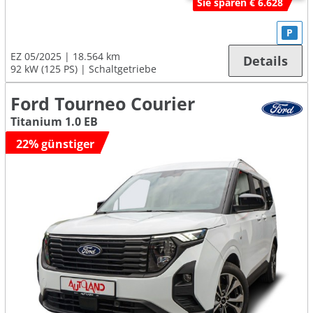
Sie sparen € 6.628
P
EZ 05/2025
18.564 km
Details
92 kW (125 PS)
Schaltgetriebe
Ford Tourneo Courier
Titanium 1.0 EB
22% günstiger