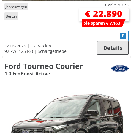
UVP
1
€ 30.053
Jahreswagen
€ 22.890
Benzin
Sie sparen € 7.163
P
EZ 05/2025
12.343 km
Details
92 kW (125 PS)
Schaltgetriebe
Ford Tourneo Courier
1.0 EcoBoost Active