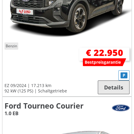
Benzin
€ 22.950
Bestpreisgarantie
P
EZ 09/2024
17.213 km
Details
92 kW (125 PS)
Schaltgetriebe
Ford Tourneo Courier
1.0 EB