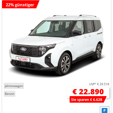
22% günstiger
UVP
1
€ 29.518
Jahreswagen
€ 22.890
Benzin
Sie sparen € 6.628
P