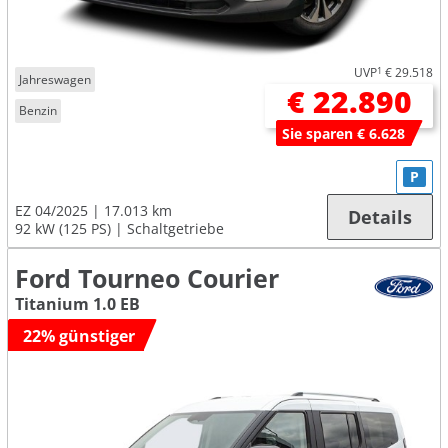
UVP
1
€ 29.518
Jahreswagen
€ 22.890
Benzin
Sie sparen € 6.628
P
EZ 04/2025
17.013 km
Details
92 kW (125 PS)
Schaltgetriebe
Ford Tourneo Courier
Titanium 1.0 EB
22% günstiger