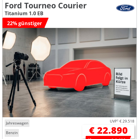
Ford Tourneo Courier
Titanium 1.0 EB
22% günstiger
UVP
1
€ 29.518
Jahreswagen
€ 22.890
Benzin