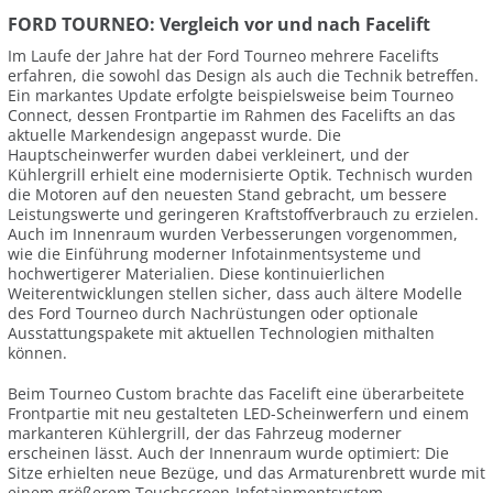
FORD TOURNEO: Vergleich vor und nach Facelift
Im Laufe der Jahre hat der Ford Tourneo mehrere Facelifts
erfahren, die sowohl das Design als auch die Technik betreffen.
Ein markantes Update erfolgte beispielsweise beim Tourneo
Connect, dessen Frontpartie im Rahmen des Facelifts an das
aktuelle Markendesign angepasst wurde. Die
Hauptscheinwerfer wurden dabei verkleinert, und der
Kühlergrill erhielt eine modernisierte Optik. Technisch wurden
die Motoren auf den neuesten Stand gebracht, um bessere
Leistungswerte und geringeren Kraftstoffverbrauch zu erzielen.
Auch im Innenraum wurden Verbesserungen vorgenommen,
wie die Einführung moderner Infotainmentsysteme und
hochwertigerer Materialien. Diese kontinuierlichen
Weiterentwicklungen stellen sicher, dass auch ältere Modelle
des Ford Tourneo durch Nachrüstungen oder optionale
Ausstattungspakete mit aktuellen Technologien mithalten
können.
Beim Tourneo Custom brachte das Facelift eine überarbeitete
Frontpartie mit neu gestalteten LED-Scheinwerfern und einem
markanteren Kühlergrill, der das Fahrzeug moderner
erscheinen lässt. Auch der Innenraum wurde optimiert: Die
Sitze erhielten neue Bezüge, und das Armaturenbrett wurde mit
einem größerem Touchscreen-Infotainmentsystem