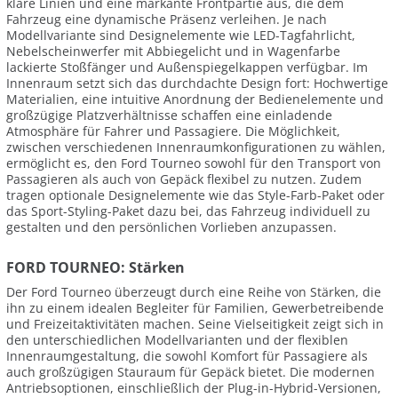
klare Linien und eine markante Frontpartie aus, die dem
Fahrzeug eine dynamische Präsenz verleihen. Je nach
Modellvariante sind Designelemente wie LED-Tagfahrlicht,
Nebelscheinwerfer mit Abbiegelicht und in Wagenfarbe
lackierte Stoßfänger und Außenspiegelkappen verfügbar. Im
Innenraum setzt sich das durchdachte Design fort: Hochwertige
Materialien, eine intuitive Anordnung der Bedienelemente und
großzügige Platzverhältnisse schaffen eine einladende
Atmosphäre für Fahrer und Passagiere. Die Möglichkeit,
zwischen verschiedenen Innenraumkonfigurationen zu wählen,
ermöglicht es, den Ford Tourneo sowohl für den Transport von
Passagieren als auch von Gepäck flexibel zu nutzen. Zudem
tragen optionale Designelemente wie das Style-Farb-Paket oder
das Sport-Styling-Paket dazu bei, das Fahrzeug individuell zu
gestalten und den persönlichen Vorlieben anzupassen.
FORD TOURNEO: Stärken
Der Ford Tourneo überzeugt durch eine Reihe von Stärken, die
ihn zu einem idealen Begleiter für Familien, Gewerbetreibende
und Freizeitaktivitäten machen. Seine Vielseitigkeit zeigt sich in
den unterschiedlichen Modellvarianten und der flexiblen
Innenraumgestaltung, die sowohl Komfort für Passagiere als
auch großzügigen Stauraum für Gepäck bietet. Die modernen
Antriebsoptionen, einschließlich der Plug-in-Hybrid-Versionen,