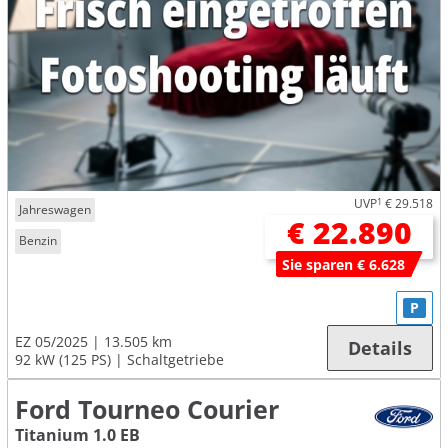
UVP
1
€ 29.518
Jahreswagen
€ 22.890
Benzin
Sie sparen € 6.628
P
EZ 05/2025
13.505 km
Details
92 kW (125 PS)
Schaltgetriebe
Ford Tourneo Courier
Titanium 1.0 EB