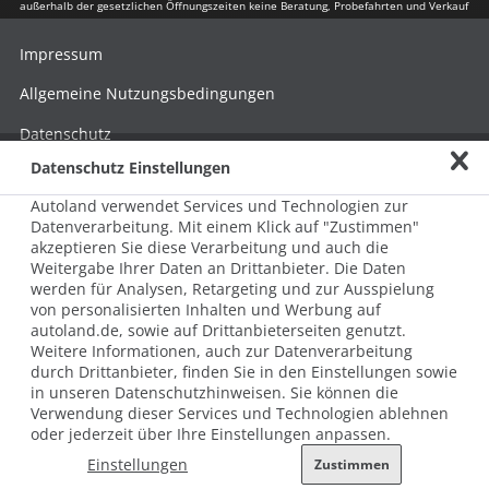
außerhalb der gesetzlichen Öffnungszeiten keine Beratung, Probefahrten und Verkauf
Impressum
Allgemeine Nutzungsbedingungen
Datenschutz
Datenschutz Einstellungen
Hinweisgebersystem nach HinSchG
Autoland verwendet Services und Technologien zur
Beschwerde nach LkSG
Datenverarbeitung. Mit einem Klick auf "Zustimmen"
akzeptieren Sie diese Verarbeitung und auch die
Grundsatzerklärung zum LkSG
Weitergabe Ihrer Daten an Drittanbieter. Die Daten
© 2026 AUTOLAND 24 SE & Co. Betriebs KG
werden für Analysen, Retargeting und zur Ausspielung
Werner-von-Siemens-Str. 2, 06796 Brehna, Deutschland
von personalisierten Inhalten und Werbung auf
autoland.de, sowie auf Drittanbieterseiten genutzt.
Weitere Informationen, auch zur Datenverarbeitung
durch Drittanbieter, finden Sie in den Einstellungen sowie
in unseren Datenschutzhinweisen. Sie können die
Verwendung dieser Services und Technologien ablehnen
oder jederzeit über Ihre Einstellungen anpassen.
Einstellungen
Zustimmen