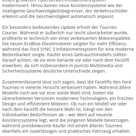
modernisiert. Hinzu kamen neue Assistenzsysteme wie der
intelligente Geschwindigkeitsbegrenzer, der Verkehrsschilder
erkennt und die Geschwindigkeit automatisch anpasst.
Ein besonders bedeutendes Update erhielt der Tourneo
Courier. Während er äußerlich nur leicht überarbeitet wurde,
profitierte er technisch von einer verbesserten Motorenpalette.
Die neuen EcoBlue-Dieselmotoren sorgten für mehr Effizienz,
während das Ford SYNC 3 Infotainmentsystem für eine moderne
Bedienbarkeit sorgte. Käufer eines Gebrauchtmodells sollten
darauf achten, ob sie eine Variante vor oder nach dem Facelift
erwerben, da sich insbesondere in puncto Multimedia und
Sicherheitssysteme deutliche Unterschiede zeigen.
Zusammenfassend lässt sich sagen, dass die Facelifts den Ford
Tourneo in vielerlei Hinsicht verbessert haben. Während ältere
Modelle nach wie vor eine solide Wahl sind, bieten die
überarbeiteten Versionen modernere Technologien, ein frisches
Design und effizientere Motoren. Ob nun ein Modell vor oder
nach dem Facelift die bessere Wahl ist, hängt von den
individuellen Bedürfnissen ab – wer Wert auf neueste
Assistenzsysteme legt, wird die jüngeren Modelle bevorzugen,
während preisbewusste Käufer mit einem älteren Tourneo
ebenfalls ein zuverlässiges und praktisches Fahrzeug erhalten.