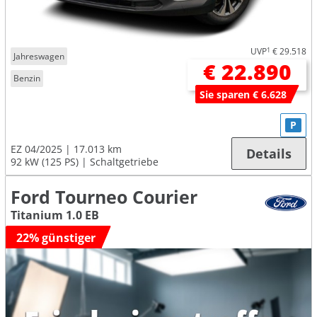
UVP
1
€ 29.518
Jahreswagen
€ 22.890
Benzin
Sie sparen € 6.628
P
EZ 04/2025
17.013 km
Details
92 kW (125 PS)
Schaltgetriebe
Ford Tourneo Courier
Titanium 1.0 EB
22% günstiger