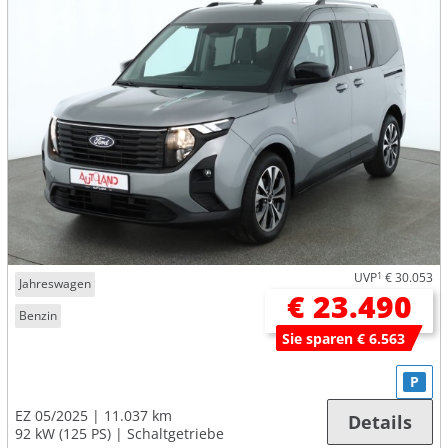
UVP
1
€ 30.053
Jahreswagen
€ 23.490
Benzin
Sie sparen € 6.563
P
EZ 05/2025
11.037 km
Details
92 kW (125 PS)
Schaltgetriebe