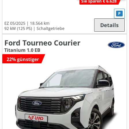
Sie sparen € 6.628
P
EZ 05/2025
18.564 km
Details
92 kW (125 PS)
Schaltgetriebe
Ford Tourneo Courier
Titanium 1.0 EB
22% günstiger