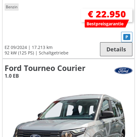
Benzin
€ 22.950
Bestpreisgarantie
P
EZ 09/2024
17.213 km
Details
92 kW (125 PS)
Schaltgetriebe
Ford Tourneo Courier
1.0 EB