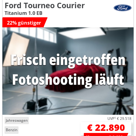
Ford Tourneo Courier
Titanium 1.0 EB
22% günstiger
UVP
1
€ 29.518
Jahreswagen
€ 22.890
Benzin