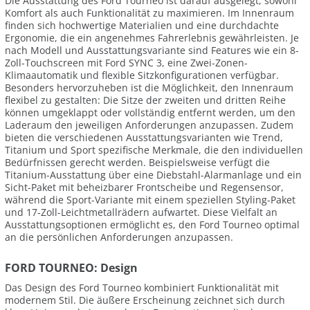
Die Ausstattung des Ford Tourneo ist darauf ausgelegt, sowohl
Komfort als auch Funktionalität zu maximieren. Im Innenraum
finden sich hochwertige Materialien und eine durchdachte
Ergonomie, die ein angenehmes Fahrerlebnis gewährleisten. Je
nach Modell und Ausstattungsvariante sind Features wie ein 8-
Zoll-Touchscreen mit Ford SYNC 3, eine Zwei-Zonen-
Klimaautomatik und flexible Sitzkonfigurationen verfügbar.
Besonders hervorzuheben ist die Möglichkeit, den Innenraum
flexibel zu gestalten: Die Sitze der zweiten und dritten Reihe
können umgeklappt oder vollständig entfernt werden, um den
Laderaum den jeweiligen Anforderungen anzupassen. Zudem
bieten die verschiedenen Ausstattungsvarianten wie Trend,
Titanium und Sport spezifische Merkmale, die den individuellen
Bedürfnissen gerecht werden. Beispielsweise verfügt die
Titanium-Ausstattung über eine Diebstahl-Alarmanlage und ein
Sicht-Paket mit beheizbarer Frontscheibe und Regensensor,
während die Sport-Variante mit einem speziellen Styling-Paket
und 17-Zoll-Leichtmetallrädern aufwartet. Diese Vielfalt an
Ausstattungsoptionen ermöglicht es, den Ford Tourneo optimal
an die persönlichen Anforderungen anzupassen.
FORD TOURNEO: Design
Das Design des Ford Tourneo kombiniert Funktionalität mit
modernem Stil. Die äußere Erscheinung zeichnet sich durch