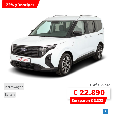
22% günstiger
UVP
1
€ 29.518
Jahreswagen
€ 22.890
Benzin
Sie sparen € 6.628
P