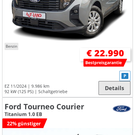
Benzin
€ 22.990
Bestpreisgarantie
P
EZ 11/2024
9.986 km
Details
92 kW (125 PS)
Schaltgetriebe
Ford Tourneo Courier
Titanium 1.0 EB
22% günstiger