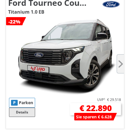
Ford Tourneo Courier
Titanium 1.0 EB
-22%
UVP
1
€ 29.518
P
Parken
€ 22.890
Details
Sie sparen € 6.628