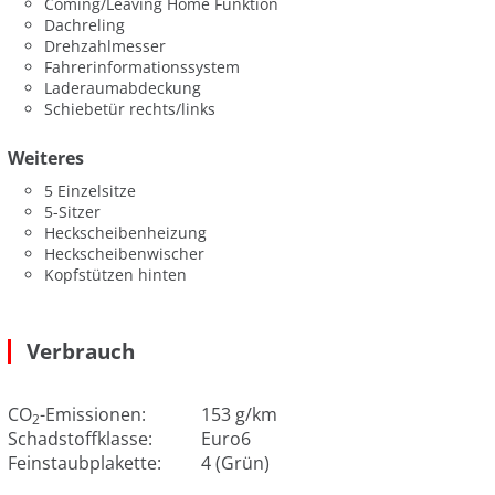
Coming/Leaving Home Funktion
Dachreling
Drehzahlmesser
Fahrerinformationssystem
Laderaumabdeckung
Schiebetür rechts/links
Weiteres
5 Einzelsitze
5-Sitzer
Heckscheibenheizung
Heckscheibenwischer
Kopfstützen hinten
Verbrauch
CO
-Emissionen:
153 g/km
2
Schadstoffklasse:
Euro6
Feinstaubplakette:
4 (Grün)