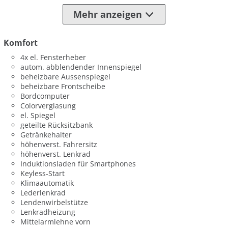
Mehr anzeigen
Komfort
4x el. Fensterheber
autom. abblendender Innenspiegel
beheizbare Aussenspiegel
beheizbare Frontscheibe
Bordcomputer
Colorverglasung
el. Spiegel
geteilte Rücksitzbank
Getränkehalter
höhenverst. Fahrersitz
höhenverst. Lenkrad
Induktionsladen für Smartphones
Keyless-Start
Klimaautomatik
Lederlenkrad
Lendenwirbelstütze
Lenkradheizung
Mittelarmlehne vorn