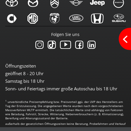
Sprachsteuerung
Touchscreen
USB-Anschluss
Sicherheit
Folgen Sie uns
3te Bremsleuchte
6x Airbag
Abstandswarnsystem
Antiblockiersystem
Antischlupfregulierung
Beifahrerairbag abschaltbar
Öffnungszeiten
Bremsassistent
geöffnet 8 - 20 Uhr
Einparkhilfe vorn + hinten
el. Stabilitätsprogramm
Samstag bis 18 Uhr
Fernlichtassistent
Sonn- und Feiertags immer große Autoschau bis 18 Uhr
Freisprechanlage
Geschwindigkeit-Begrenzungsanlage
1
ISOFIX Kindersitzvorrüstung
unverbindliche Preisempfehlung bzw. Preisvorteil ggü. der UVP des Herstellers am
Tag der Erstzulassung. Die angegebenen Werte wurden nach dem vorgeschriebenen
LED-Tagfahrlicht
Messverfahren WLTP ermittelt. Die tatsächlichen Werte sind abhängig von Faktoren
Leuchtweiten-Regulierung
wie Beladung, Fahrstil, Strecke, Witterung, Nebenverbrauchern (z. B. Klimatisierung),
Bereifung und Alterungszustand der Batterie.
Lichtsensor
außerhalb der gesetzlichen Öffnungszeiten keine Beratung, Probefahrten und Verkauf
Müdigkeitserkennung
Nebelscheinwerfer