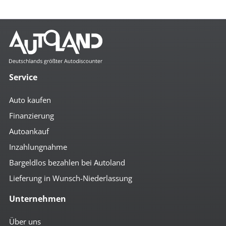
Mehr anzeigen
Komfort
4x el. Fensterheber
autom. abblendender Innenspiegel
Service
beheizbare Aussenspiegel
beheizbare Frontscheibe
Auto kaufen
Bordcomputer
Colorverglasung
Finanzierung
el. anklappbare Spiegel
Autoankauf
el. Spiegel
geteilte Rücksitzbank
Inzahlungnahme
Getränkehalter
höhenverst. Beifahrersitz
Bargeldlos bezahlen bei Autoland
höhenverst. Fahrersitz
Lieferung in Wunsch-Niederlassung
höhenverst. Lenkrad
Induktionsladen für Smartphones
Unternehmen
Klimaautomatik
Lederlenkrad
Lendenwirbelstütze
Über uns