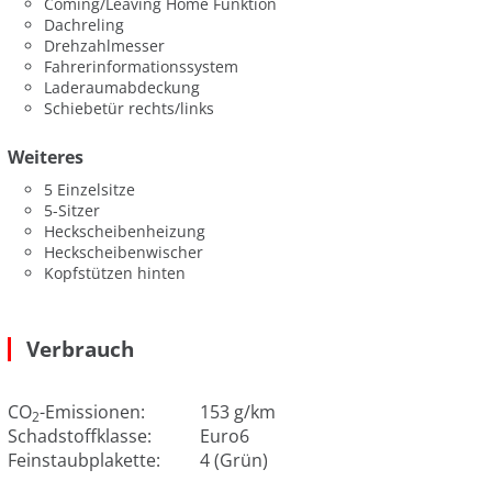
Coming/Leaving Home Funktion
Dachreling
Drehzahlmesser
Fahrerinformationssystem
Laderaumabdeckung
Schiebetür rechts/links
Weiteres
5 Einzelsitze
5-Sitzer
Heckscheibenheizung
Heckscheibenwischer
Kopfstützen hinten
Verbrauch
CO
-Emissionen:
153 g/km
2
Schadstoffklasse:
Euro6
Feinstaubplakette:
4 (Grün)