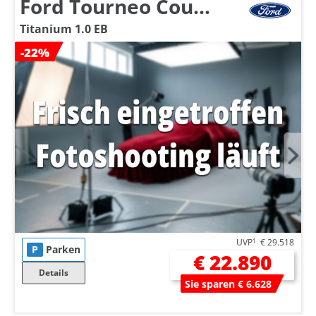
Ford Tourneo Courier
Titanium 1.0 EB
-22%
UVP
1
€ 29.518
P
Parken
€ 22.890
Details
Sie sparen € 6.628