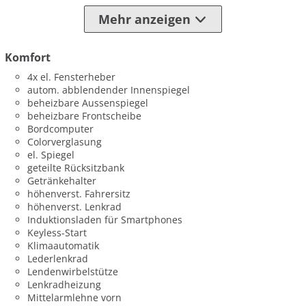
Mehr anzeigen
Komfort
4x el. Fensterheber
autom. abblendender Innenspiegel
beheizbare Aussenspiegel
beheizbare Frontscheibe
Bordcomputer
Colorverglasung
el. Spiegel
geteilte Rücksitzbank
Getränkehalter
höhenverst. Fahrersitz
höhenverst. Lenkrad
Induktionsladen für Smartphones
Keyless-Start
Klimaautomatik
Lederlenkrad
Lendenwirbelstütze
Lenkradheizung
Mittelarmlehne vorn