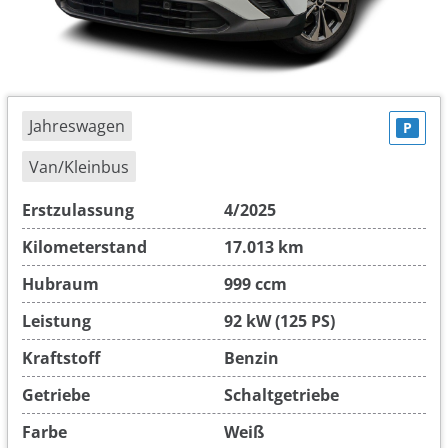
Jahreswagen
P
Van/Kleinbus
Erstzulassung
4/2025
Kilometerstand
17.013 km
Hubraum
999 ccm
Leistung
92 kW (125 PS)
Kraftstoff
Benzin
Getriebe
Schaltgetriebe
Farbe
Weiß