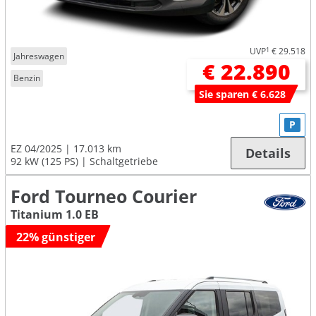
UVP
1
€ 29.518
Jahreswagen
€ 22.890
Benzin
Sie sparen € 6.628
P
EZ 04/2025
17.013 km
Details
92 kW (125 PS)
Schaltgetriebe
Ford Tourneo Courier
Titanium 1.0 EB
22% günstiger