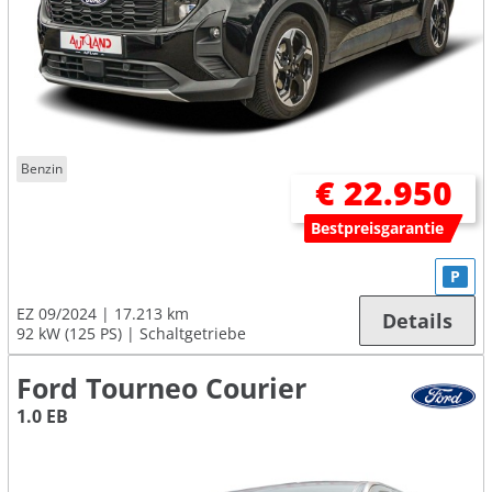
Benzin
€ 22.950
Bestpreisgarantie
P
EZ 09/2024
17.213 km
Details
92 kW (125 PS)
Schaltgetriebe
Ford Tourneo Courier
1.0 EB