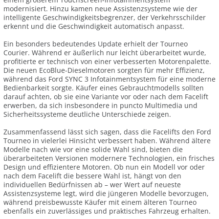
modernisiert. Hinzu kamen neue Assistenzsysteme wie der
intelligente Geschwindigkeitsbegrenzer, der Verkehrsschilder
erkennt und die Geschwindigkeit automatisch anpasst.
Ein besonders bedeutendes Update erhielt der Tourneo
Courier. Während er äußerlich nur leicht überarbeitet wurde,
profitierte er technisch von einer verbesserten Motorenpalette.
Die neuen EcoBlue-Dieselmotoren sorgten für mehr Effizienz,
während das Ford SYNC 3 Infotainmentsystem für eine moderne
Bedienbarkeit sorgte. Käufer eines Gebrauchtmodells sollten
darauf achten, ob sie eine Variante vor oder nach dem Facelift
erwerben, da sich insbesondere in puncto Multimedia und
Sicherheitssysteme deutliche Unterschiede zeigen.
Zusammenfassend lässt sich sagen, dass die Facelifts den Ford
Tourneo in vielerlei Hinsicht verbessert haben. Während ältere
Modelle nach wie vor eine solide Wahl sind, bieten die
überarbeiteten Versionen modernere Technologien, ein frisches
Design und effizientere Motoren. Ob nun ein Modell vor oder
nach dem Facelift die bessere Wahl ist, hängt von den
individuellen Bedürfnissen ab – wer Wert auf neueste
Assistenzsysteme legt, wird die jüngeren Modelle bevorzugen,
während preisbewusste Käufer mit einem älteren Tourneo
ebenfalls ein zuverlässiges und praktisches Fahrzeug erhalten.