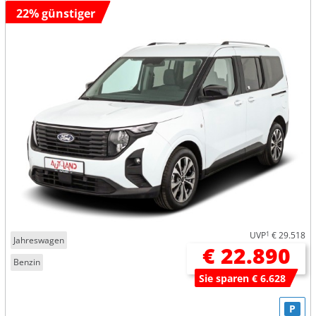
22% günstiger
UVP
1
€ 29.518
Jahreswagen
€ 22.890
Benzin
Sie sparen € 6.628
P