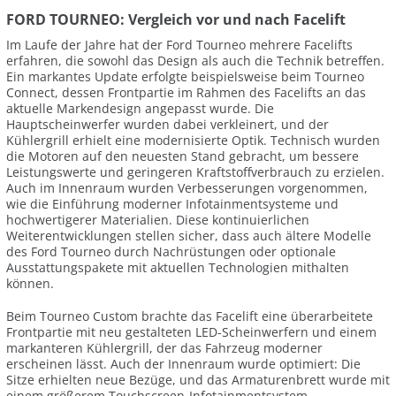
FORD TOURNEO: Vergleich vor und nach Facelift
Im Laufe der Jahre hat der Ford Tourneo mehrere Facelifts
erfahren, die sowohl das Design als auch die Technik betreffen.
Ein markantes Update erfolgte beispielsweise beim Tourneo
Connect, dessen Frontpartie im Rahmen des Facelifts an das
aktuelle Markendesign angepasst wurde. Die
Hauptscheinwerfer wurden dabei verkleinert, und der
Kühlergrill erhielt eine modernisierte Optik. Technisch wurden
die Motoren auf den neuesten Stand gebracht, um bessere
Leistungswerte und geringeren Kraftstoffverbrauch zu erzielen.
Auch im Innenraum wurden Verbesserungen vorgenommen,
wie die Einführung moderner Infotainmentsysteme und
hochwertigerer Materialien. Diese kontinuierlichen
Weiterentwicklungen stellen sicher, dass auch ältere Modelle
des Ford Tourneo durch Nachrüstungen oder optionale
Ausstattungspakete mit aktuellen Technologien mithalten
können.
Beim Tourneo Custom brachte das Facelift eine überarbeitete
Frontpartie mit neu gestalteten LED-Scheinwerfern und einem
markanteren Kühlergrill, der das Fahrzeug moderner
erscheinen lässt. Auch der Innenraum wurde optimiert: Die
Sitze erhielten neue Bezüge, und das Armaturenbrett wurde mit
einem größerem Touchscreen-Infotainmentsystem