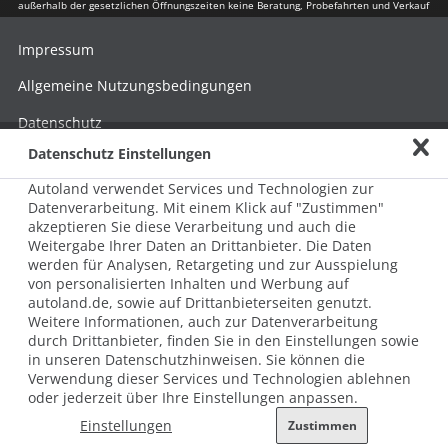
außerhalb der gesetzlichen Öffnungszeiten keine Beratung, Probefahrten und Verkauf
Impressum
Allgemeine Nutzungsbedingungen
Datenschutz
Datenschutz Einstellungen
Hinweisgebersystem nach HinSchG
Autoland verwendet Services und Technologien zur
Beschwerde nach LkSG
Datenverarbeitung. Mit einem Klick auf "Zustimmen"
akzeptieren Sie diese Verarbeitung und auch die
Grundsatzerklärung zum LkSG
Weitergabe Ihrer Daten an Drittanbieter. Die Daten
© 2026 AUTOLAND 24 SE & Co. Betriebs KG
werden für Analysen, Retargeting und zur Ausspielung
Werner-von-Siemens-Str. 2, 06796 Brehna, Deutschland
von personalisierten Inhalten und Werbung auf
autoland.de, sowie auf Drittanbieterseiten genutzt.
Weitere Informationen, auch zur Datenverarbeitung
durch Drittanbieter, finden Sie in den Einstellungen sowie
in unseren Datenschutzhinweisen. Sie können die
Verwendung dieser Services und Technologien ablehnen
oder jederzeit über Ihre Einstellungen anpassen.
Einstellungen
Zustimmen