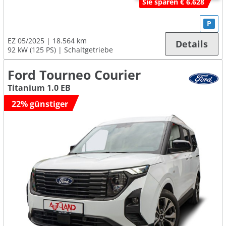
Sie sparen € 6.628
P
EZ 05/2025
18.564 km
Details
92 kW (125 PS)
Schaltgetriebe
Ford Tourneo Courier
Titanium 1.0 EB
22% günstiger