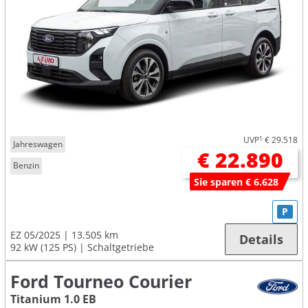
UVP
1
€ 29.518
Jahreswagen
€ 22.890
Benzin
Sie sparen € 6.628
P
EZ 05/2025
13.505 km
Details
92 kW (125 PS)
Schaltgetriebe
Ford Tourneo Courier
Titanium 1.0 EB