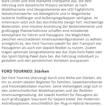
klare Linien und eine markante Frontpartie aus, die dem
Fahrzeug eine dynamische Präsenz verleihen. Je nach
Modellvariante sind Designelemente wie LED-Tagfahrlicht,
Nebelscheinwerfer mit Abbiegelicht und in Wagenfarbe
lackierte Stoßfänger und Außenspiegelkappen verfügbar. Im
Innenraum setzt sich das durchdachte Design fort: Hochwertige
Materialien, eine intuitive Anordnung der Bedienelemente und
großzügige Platzverhältnisse schaffen eine einladende
Atmosphäre für Fahrer und Passagiere. Die Möglichkeit,
zwischen verschiedenen Innenraumkonfigurationen zu wählen,
ermöglicht es, den Ford Tourneo sowohl für den Transport von
Passagieren als auch von Gepäck flexibel zu nutzen. Zudem
tragen optionale Designelemente wie das Style-Farb-Paket oder
das Sport-Styling-Paket dazu bei, das Fahrzeug individuell zu
gestalten und den persönlichen Vorlieben anzupassen.
FORD TOURNEO: Stärken
Der Ford Tourneo überzeugt durch eine Reihe von Stärken, die
ihn zu einem idealen Begleiter für Familien, Gewerbetreibende
und Freizeitaktivitäten machen. Seine Vielseitigkeit zeigt sich in
den unterschiedlichen Modellvarianten und der flexiblen
Innenraumgestaltung, die sowohl Komfort für Passagiere als
auch großzügigen Stauraum für Gepäck bietet. Die modernen
Antriebsoptionen, einschließlich der Plug-in-Hybrid-Versionen,