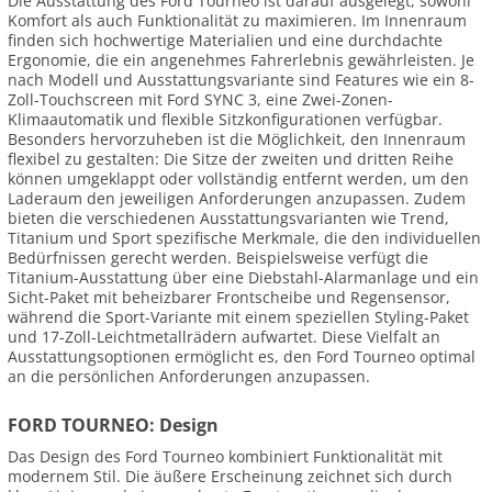
Die Ausstattung des Ford Tourneo ist darauf ausgelegt, sowohl
Komfort als auch Funktionalität zu maximieren. Im Innenraum
finden sich hochwertige Materialien und eine durchdachte
Ergonomie, die ein angenehmes Fahrerlebnis gewährleisten. Je
nach Modell und Ausstattungsvariante sind Features wie ein 8-
Zoll-Touchscreen mit Ford SYNC 3, eine Zwei-Zonen-
Klimaautomatik und flexible Sitzkonfigurationen verfügbar.
Besonders hervorzuheben ist die Möglichkeit, den Innenraum
flexibel zu gestalten: Die Sitze der zweiten und dritten Reihe
können umgeklappt oder vollständig entfernt werden, um den
Laderaum den jeweiligen Anforderungen anzupassen. Zudem
bieten die verschiedenen Ausstattungsvarianten wie Trend,
Titanium und Sport spezifische Merkmale, die den individuellen
Bedürfnissen gerecht werden. Beispielsweise verfügt die
Titanium-Ausstattung über eine Diebstahl-Alarmanlage und ein
Sicht-Paket mit beheizbarer Frontscheibe und Regensensor,
während die Sport-Variante mit einem speziellen Styling-Paket
und 17-Zoll-Leichtmetallrädern aufwartet. Diese Vielfalt an
Ausstattungsoptionen ermöglicht es, den Ford Tourneo optimal
an die persönlichen Anforderungen anzupassen.
FORD TOURNEO: Design
Das Design des Ford Tourneo kombiniert Funktionalität mit
modernem Stil. Die äußere Erscheinung zeichnet sich durch