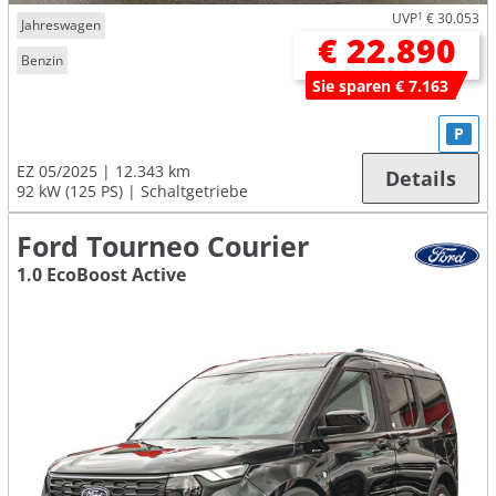
UVP
1
€ 30.053
Jahreswagen
€ 22.890
Benzin
Sie sparen € 7.163
P
EZ 05/2025
12.343 km
Details
92 kW (125 PS)
Schaltgetriebe
Ford Tourneo Courier
1.0 EcoBoost Active