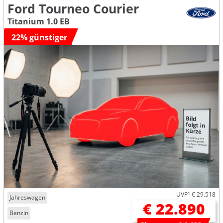
Ford Tourneo Courier
Titanium 1.0 EB
22% günstiger
UVP
1
€ 29.518
Jahreswagen
€ 22.890
Benzin