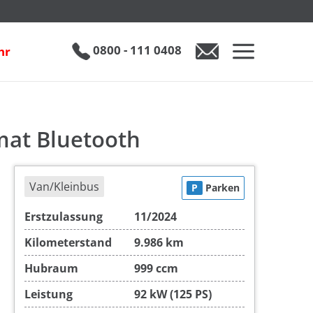
th
€ 22.990
0800 - 111 0408
hr
0800 - 111 0408
Auto anfragen
mat Bluetooth
Van/Kleinbus
P
Parken
Erstzulassung
11/2024
Kilometerstand
9.986 km
Hubraum
999 ccm
Leistung
92 kW (125 PS)