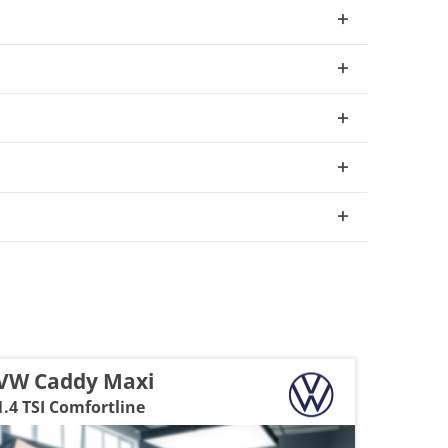
VW Caddy Maxi
Rena
1.4 TSI Comfortline
1.3 TCE