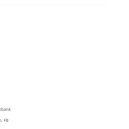
zbank
m. FB