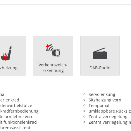
Verkehrszeich-
tzheizung
DAB-Radio
Erkennung
ima
Servolenkung
erlenkrad
Sitzheizung vorn
denwirbelstütze
Tempomat
nkradfernbedienung
umklappbare Rücksit
telarmlehne vorn
Zentralverriegelung
tifunktionslenkrad
Zentralverriegelung 
bremsassistent