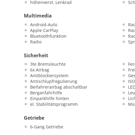
höhenverst. Lenkrad
Sch
Multimedia
Android-Auto
Ra
Apple CarPlay
Rad
Bluetoothfunktion
Rad
Radio
Sp
Sicherheit
3te Bremsleuchte
Fer
6x Airbag
Fre
Antiblockiersystem
Ges
Antischlupfregulierung
ISO
Beifahrerairbag abschaltbar
LED
Berganfahrhilfe
Leu
Einparkhilfe hinten
Lic
el. Stabilitätsprogramm
Mü
Getriebe
6-Gang Getriebe