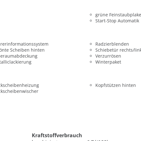
grüne Feinstaubplake
Start-Stop Automatik
rerinformationssystem
Radzierblenden
önte Scheiben hinten
Schiebetür rechts/lin
deraumabdeckung
Verzurrösen
alliclackierung
Winterpaket
ckscheibenheizung
Kopfstützen hinten
ckscheibenwischer
Kraftstoffverbrauch