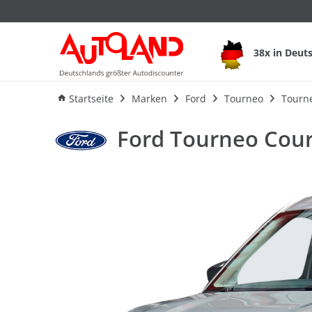
Ford Tourneo Couri
38x in Deut
Ausstattung
Verbrauch
An
Startseite
Marken
Ford
Tourneo
Tourne
Ford Tourneo Cour