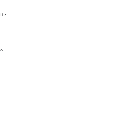
tte
ks