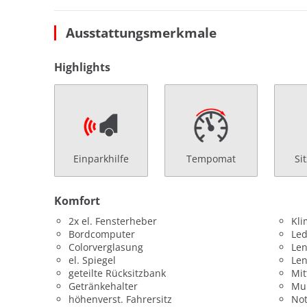
Ausstattungsmerkmale
Highlights
Einparkhilfe
Tempomat
Si
Komfort
2x el. Fensterheber
Kl
Bordcomputer
Led
Colorverglasung
Len
el. Spiegel
Le
geteilte Rücksitzbank
Mit
Getränkehalter
Mul
höhenverst. Fahrersitz
Not