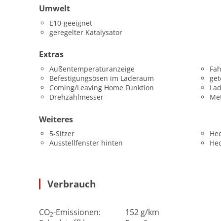
Umwelt
E10-geeignet
geregelter Katalysator
Extras
Außentemperaturanzeige
Fah
Befestigungsösen im Laderaum
get
Coming/Leaving Home Funktion
La
Drehzahlmesser
Met
Weiteres
5-Sitzer
He
Ausstellfenster hinten
He
Verbrauch
CO
-Emissionen:
152 g/km
2