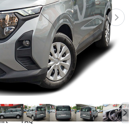
hrt
FAQ