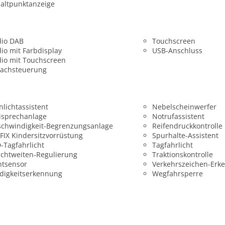
altpunktanzeige
dio DAB
Touchscreen
io mit Farbdisplay
USB-Anschluss
io mit Touchscreen
rachsteuerung
nlichtassistent
Nebelscheinwerfer
isprechanlage
Notrufassistent
chwindigkeit-Begrenzungsanlage
Reifendruckkontrolle
FIX Kindersitzvorrüstung
Spurhalte-Assistent
-Tagfahrlicht
Tagfahrlicht
chtweiten-Regulierung
Traktionskontrolle
htsensor
Verkehrszeichen-Erk
digkeitserkennung
Wegfahrsperre