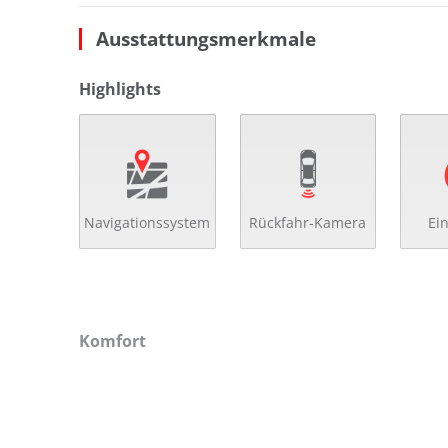
Ausstattungsmerkmale
Highlights
Navigationssystem
Rückfahr-Kamera
Ei
Komfort
2x el. Fensterheber
höh
beheizbare Aussenspiegel
höh
beheizbare Frontscheibe
Kli
Bordcomputer
Kom
el. Spiegel
Led