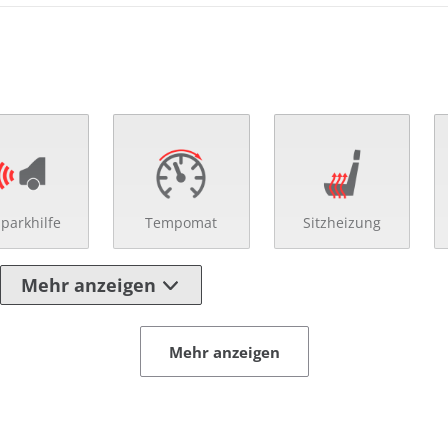
nparkhilfe
Tempomat
Sitzheizung
Mehr anzeigen
Mehr anzeigen
enverst. Fahrersitz
Servolenkung
enverst. Lenkrad
Sitzheizung vorn
maautomatik
Tempomat
fortschließung mit FB
umklappbare Rücksit
erlenkrad
verstellbare Rücksitz