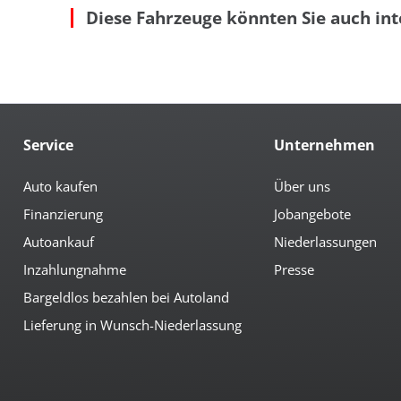
Diese Fahrzeuge könnten Sie auch int
geteilte Rücksitzbank
Len
Getränkehalter
Par
höhenverst. Beifahrersitz
Rü
Multimedia
Android-Auto
Fo
Apple CarPlay
Nav
Service
Unternehmen
Bluetoothfunktion
Nav
Auto kaufen
Über uns
Sicherheit
Finanzierung
Jobangebote
3te Bremsleuchte
Ein
6x Airbag
el.
Autoankauf
Niederlassungen
Alarmanlage
Fre
Antiblockiersystem
Leu
Inzahlungnahme
Presse
Antischlupfregulierung
Lic
Bargeldlos bezahlen bei Autoland
Beifahrerairbag abschaltbar
Neb
Lieferung in Wunsch-Niederlassung
Getriebe
6-Gang Getriebe