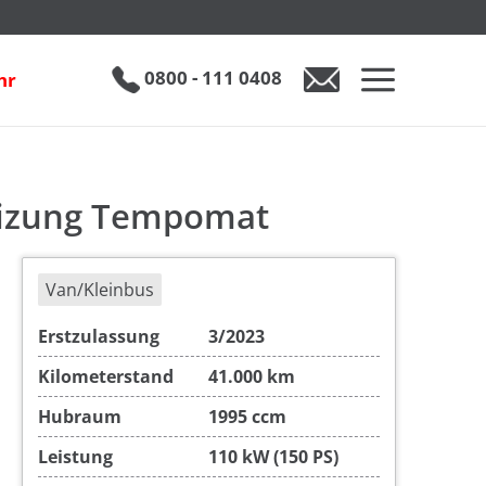
Ford Tourneo Custom 2.0 EcoBlue L1 Navi Sitzheizung Tempomat
inkl. 19% MwSt.
€ 35.990
0800 - 111 0408
hr
heizung Tempomat
Van/Kleinbus
Erstzulassung
3/2023
Kilometerstand
41.000 km
Hubraum
1995 ccm
Leistung
110 kW (150 PS)