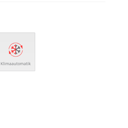
Klimaautomatik
zbank
bank