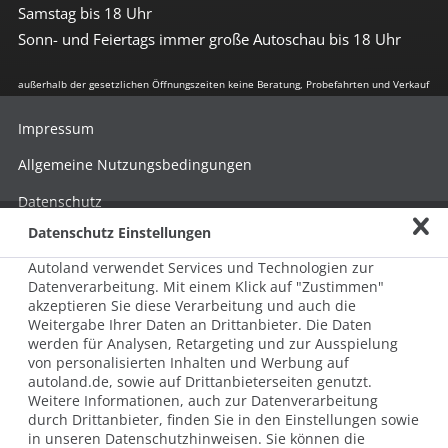
Samstag bis 18 Uhr
Sonn- und Feiertags immer große Autoschau bis 18 Uhr
außerhalb der gesetzlichen Öffnungszeiten keine Beratung, Probefahrten und Verkauf
Impressum
Allgemeine Nutzungsbedingungen
Datenschutz
Datenschutz Einstellungen
Hinweisgebersystem nach HinSchG
Autoland verwendet Services und Technologien zur
Beschwerde nach LkSG
Datenverarbeitung. Mit einem Klick auf "Zustimmen"
akzeptieren Sie diese Verarbeitung und auch die
Grundsatzerklärung zum LkSG
Weitergabe Ihrer Daten an Drittanbieter. Die Daten
© 2026 AUTOLAND 24 SE & Co. Betriebs KG
werden für Analysen, Retargeting und zur Ausspielung
Werner-von-Siemens-Str. 2, 06796 Brehna, Deutschland
von personalisierten Inhalten und Werbung auf
autoland.de, sowie auf Drittanbieterseiten genutzt.
Weitere Informationen, auch zur Datenverarbeitung
durch Drittanbieter, finden Sie in den Einstellungen sowie
in unseren Datenschutzhinweisen. Sie können die