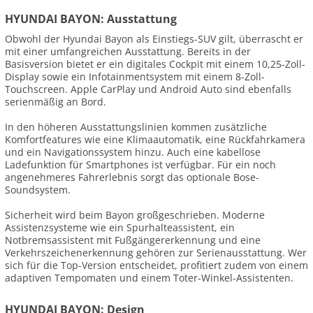
HYUNDAI BAYON: Ausstattung
Obwohl der Hyundai Bayon als Einstiegs-SUV gilt, überrascht er
mit einer umfangreichen Ausstattung. Bereits in der
Basisversion bietet er ein digitales Cockpit mit einem 10,25-Zoll-
Display sowie ein Infotainmentsystem mit einem 8-Zoll-
Touchscreen. Apple CarPlay und Android Auto sind ebenfalls
serienmäßig an Bord.
In den höheren Ausstattungslinien kommen zusätzliche
Komfortfeatures wie eine Klimaautomatik, eine Rückfahrkamera
und ein Navigationssystem hinzu. Auch eine kabellose
Ladefunktion für Smartphones ist verfügbar. Für ein noch
angenehmeres Fahrerlebnis sorgt das optionale Bose-
Soundsystem.
Sicherheit wird beim Bayon großgeschrieben. Moderne
Assistenzsysteme wie ein Spurhalteassistent, ein
Notbremsassistent mit Fußgängererkennung und eine
Verkehrszeichenerkennung gehören zur Serienausstattung. Wer
sich für die Top-Version entscheidet, profitiert zudem von einem
adaptiven Tempomaten und einem Toter-Winkel-Assistenten.
HYUNDAI BAYON: Design