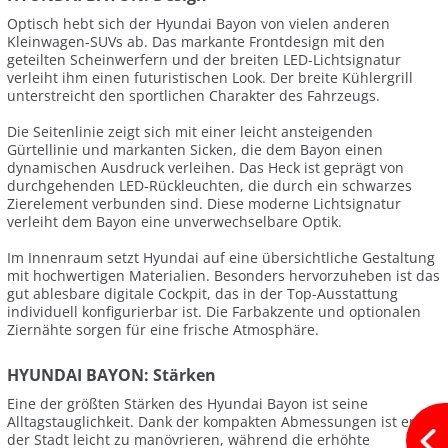
Optisch hebt sich der Hyundai Bayon von vielen anderen
Kleinwagen-SUVs ab. Das markante Frontdesign mit den
geteilten Scheinwerfern und der breiten LED-Lichtsignatur
verleiht ihm einen futuristischen Look. Der breite Kühlergrill
unterstreicht den sportlichen Charakter des Fahrzeugs.
Die Seitenlinie zeigt sich mit einer leicht ansteigenden
Gürtellinie und markanten Sicken, die dem Bayon einen
dynamischen Ausdruck verleihen. Das Heck ist geprägt von
durchgehenden LED-Rückleuchten, die durch ein schwarzes
Zierelement verbunden sind. Diese moderne Lichtsignatur
verleiht dem Bayon eine unverwechselbare Optik.
Im Innenraum setzt Hyundai auf eine übersichtliche Gestaltung
mit hochwertigen Materialien. Besonders hervorzuheben ist das
gut ablesbare digitale Cockpit, das in der Top-Ausstattung
individuell konfigurierbar ist. Die Farbakzente und optionalen
Ziernähte sorgen für eine frische Atmosphäre.
HYUNDAI BAYON: Stärken
Eine der größten Stärken des Hyundai Bayon ist seine
Alltagstauglichkeit. Dank der kompakten Abmessungen ist er in
der Stadt leicht zu manövrieren, während die erhöhte