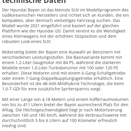
technische Daten
Der Hyundai Bayon ist das kleinste SUV im Modellprogramm des
südkoreanischen Herstellers und richtet sich an Kunden, die ein
kompaktes, aber dennoch vielseitiges Fahrzeug suchen. Das
Modell wurde 2021 eingeführt und basiert auf der gleichen
Plattform wie der Hyundai i20. Damit vereint es die Wendigkeit
eines Kleinwagens mit der erhöhten Sitzposition und dem
robusten Look eines SUV.
Motorseitig bietet der Bayon eine Auswahl an Benzinern mit
verschiedenen Leistungsstufen. Die Basisvariante kommt mit
einem 1,2-Liter-Saugmotor mit 84 PS, während die stärkeren
Modelle einen 1,0-Liter-Turbobenziner mit 100 oder 120 PS
erhalten. Diese Motoren sind mit einem 6-Gang-Schaltgetriebe
oder einem 7-Gang-Doppelkupplungsgetriebe erhältlich. Eine
Besonderheit ist die 48-Volt-Mildhybrid-Technologie, die beim
1,0-T-GDI für eine zusätzliche Spritersparnis sorgt.
Mit einer Länge von 4,18 Metern und einem Kofferraumvolumen
von bis zu 411 Litern bietet der Bayon ausreichend Platz für den
Alltag. Die Höchstgeschwindigkeit liegt je nach Motorisierung
zwischen 160 und 185 km/h, während die Verbrauchswerte mit
durchschnittlich 5 bis 6 Litern auf 100 Kilometer erfreulich
niedrig sind.