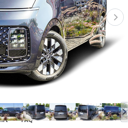
hrt
FAQ