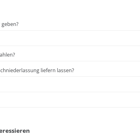
g geben?
ahlen?
hniederlassung liefern lassen?
eressieren