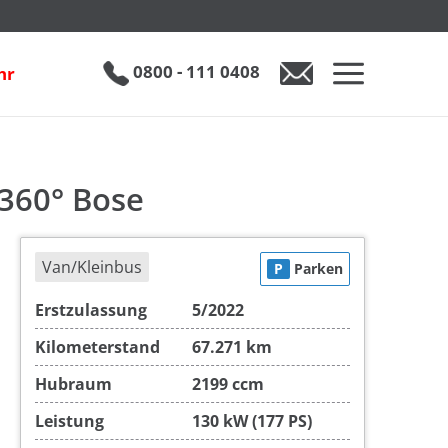
€ 39.950
0800 - 111 0408
hr
0800 - 111 0408
Auto anfragen
 360° Bose
Van/Kleinbus
P
Parken
Erstzulassung
5/2022
Kilometerstand
67.271 km
Hubraum
2199 ccm
Leistung
130 kW (177 PS)