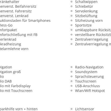
ränkehalter
Schaltwippen
enverst. Beifahrersitz
Schiebetür
enverst. Fahrersitz
Servolenkung
enverst. Lenkrad
Sitzbelüftung
uktionsladen für Smartphones
Sitzheizung vorn
less-Go
Sportsitze
mfortpaket
umklappbare Rücksit
fortschließung mit FB
verstellbare Rücksitz
erlenkrad
Zentralverriegelung
nkradheizung
Zentralverriegelung 
telarmlehne vorn
igation
Radio-Navigation
igation groß
Soundsystem
dio
Sprachsteuerung
dio DAB
Touchscreen
io mit Farbdisplay
USB-Anschluss
io mit Touchscreen
Wlan/Wifi Hotspot
parkhilfe vorn + hinten
Lichtsensor