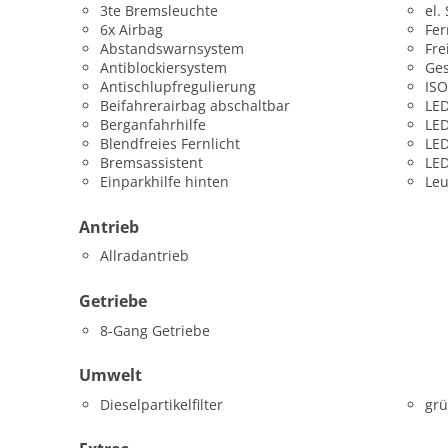
3te Bremsleuchte
el.
6x Airbag
Fer
Abstandswarnsystem
Fre
Antiblockiersystem
Ges
Antischlupfregulierung
ISO
Beifahrerairbag abschaltbar
LED
Berganfahrhilfe
LED
Blendfreies Fernlicht
LED
Bremsassistent
LED
Einparkhilfe hinten
Leu
Antrieb
Allradantrieb
Getriebe
8-Gang Getriebe
Umwelt
Dieselpartikelfilter
grü