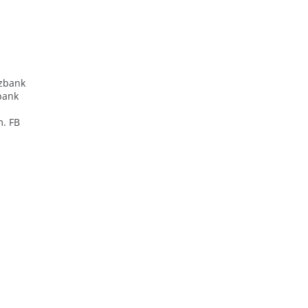
zbank
bank
m. FB