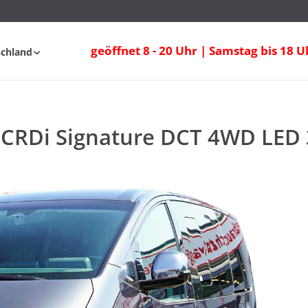
 CRDi Signature DCT 4WD LED 360° Bose
geöffnet 8 - 20 Uhr | Samstag bis 18 U
schland
fahrt
FAQ
2 CRDi Signature DCT 4WD LED