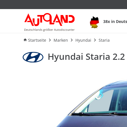
Hyundai Staria 2.2
38x in Deut
Ausstattung
Verbrauch
An
Startseite
Marken
Hyundai
Staria
Hyundai Staria 2.