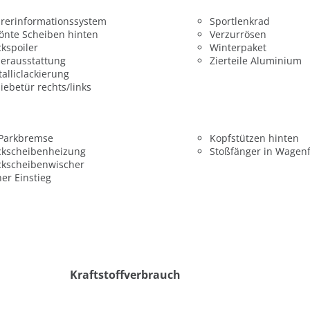
rerinformationssystem
Sportlenkrad
önte Scheiben hinten
Verzurrösen
kspoiler
Winterpaket
erausstattung
Zierteile Aluminium
alliclackierung
iebetür rechts/links
 Parkbremse
Kopfstützen hinten
ckscheibenheizung
Stoßfänger in Wagen
ckscheibenwischer
er Einstieg
Kraftstoffverbrauch