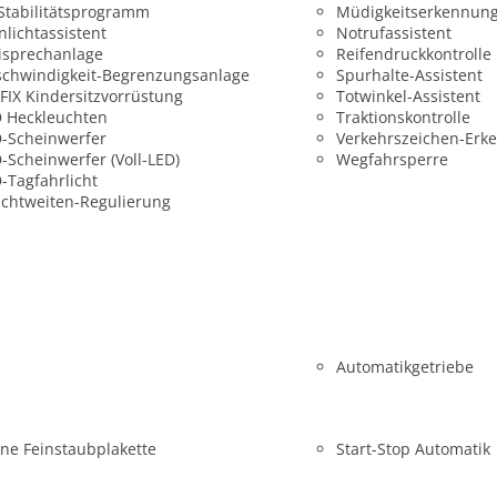
 Stabilitätsprogramm
Müdigkeitserkennun
nlichtassistent
Notrufassistent
isprechanlage
Reifendruckkontrolle
chwindigkeit-Begrenzungsanlage
Spurhalte-Assistent
FIX Kindersitzvorrüstung
Totwinkel-Assistent
 Heckleuchten
Traktionskontrolle
-Scheinwerfer
Verkehrszeichen-Erk
-Scheinwerfer (Voll-LED)
Wegfahrsperre
-Tagfahrlicht
chtweiten-Regulierung
Automatikgetriebe
ne Feinstaubplakette
Start-Stop Automatik