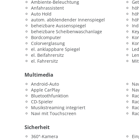
Ambiente-Beleuchtung
Get
Anfahrassistent
höh
Auto Hold
höh
autom. abblendender Innenspiegel
höh
beheizbare Aussenspiegel
Ind
beheizbare Scheibenwaschanlage
Key
Bordcomputer
Ko
Colorverglasung
Kom
el. anklappbare Spiegel
Led
el. Beifahrersitz
Le
el. Fahrersitz
Mit
Multimedia
Android-Auto
Nav
Apple CarPlay
Nav
Bluetoothfunktion
Ra
CD-Spieler
Ra
Musikstreaming integriert
Rad
Navi mit Touchscreen
Rad
Sicherheit
360°-Kamera
Ein