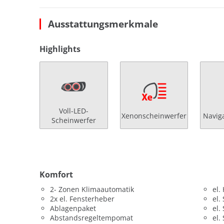
Ausstattungsmerkmale
Highlights
Voll-LED-
Xenonscheinwerfer
Navig
Scheinwerfer
Komfort
2- Zonen Klimaautomatik
el.
2x el. Fensterheber
el.
Ablagenpaket
el.
Abstandsregeltempomat
el.