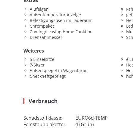
Extras
Alufelgen
Fah
Außentemperaturanzeige
get
Befestigungsösen im Laderaum
Hec
Chrompaket
Led
Coming/Leaving Home Funktion
Met
Drehzahlmesser
Sch
Weiteres
5 Einzelsitze
el.
7-Sitzer
He
Außenspiegel in Wagenfarbe
He
Checkheftgepflegt
hoh
Verbrauch
Schadstoffklasse:
EURO6d-TEMP
Feinstaubplakette:
4 (Grün)