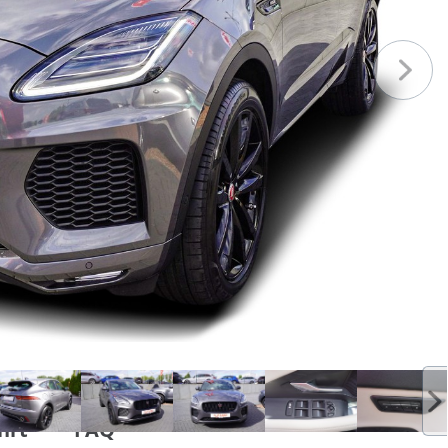
hrt
FAQ