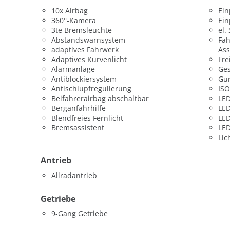
10x Airbag
Ein
360°-Kamera
Ein
3te Bremsleuchte
el.
Abstandswarnsystem
Fah
adaptives Fahrwerk
Ass
Adaptives Kurvenlicht
Fre
Alarmanlage
Ges
Antiblockiersystem
Gur
Antischlupfregulierung
ISO
Beifahrerairbag abschaltbar
LED
Berganfahrhilfe
LED
Blendfreies Fernlicht
LED
Bremsassistent
LED
Lic
Antrieb
Allradantrieb
Getriebe
9-Gang Getriebe