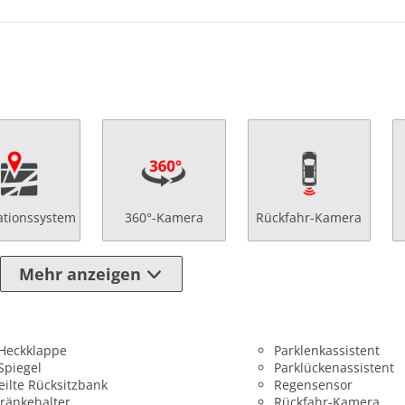
ationssystem
360°-Kamera
Rückfahr-Kamera
Mehr anzeigen
 Heckklappe
Parklenkassistent
 Spiegel
Parklückenassistent
eilte Rücksitzbank
Regensensor
ränkehalter
Rückfahr-Kamera