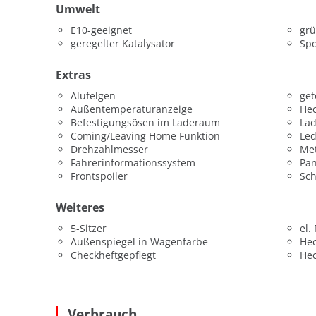
Umwelt
E10-geeignet
grü
geregelter Katalysator
Spo
Extras
Alufelgen
get
Außentemperaturanzeige
Hec
Befestigungsösen im Laderaum
La
Coming/Leaving Home Funktion
Led
Drehzahlmesser
Met
Fahrerinformationssystem
Pa
Frontspoiler
Sc
Weiteres
5-Sitzer
el.
Außenspiegel in Wagenfarbe
He
Checkheftgepflegt
He
Verbrauch