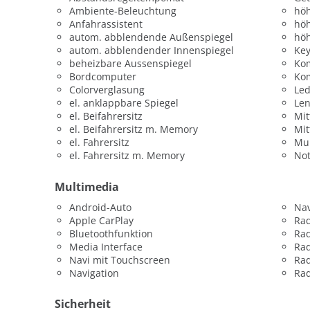
Ambiente-Beleuchtung
höh
Anfahrassistent
höh
autom. abblendende Außenspiegel
höh
autom. abblendender Innenspiegel
Key
beheizbare Aussenspiegel
Ko
Bordcomputer
Kom
Colorverglasung
Led
el. anklappbare Spiegel
Len
el. Beifahrersitz
Mit
el. Beifahrersitz m. Memory
Mit
el. Fahrersitz
Mul
el. Fahrersitz m. Memory
Not
Multimedia
Android-Auto
Nav
Apple CarPlay
Ra
Bluetoothfunktion
Ra
Media Interface
Rad
Navi mit Touchscreen
Rad
Navigation
Rad
Sicherheit