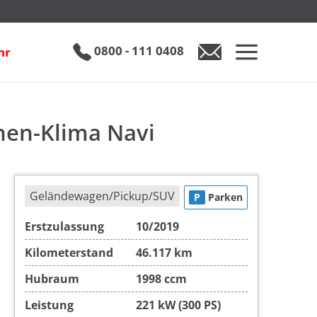
Jaguar E-Pace E-PACE P300 R-Dynamic AWD 2-Zonen-Klima Navi Sitzheizung
€ 27.990
0800 - 111 0408
hr
0800 - 111 0408
Auto anfragen
nen-Klima Navi
Geländewagen/Pickup/SUV
P
Parken
Erstzulassung
10/2019
Kilometerstand
46.117 km
Hubraum
1998 ccm
Leistung
221 kW (300 PS)