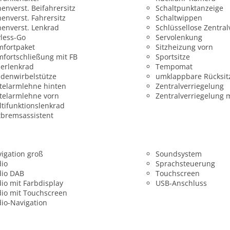
enverst. Beifahrersitz
Schaltpunktanzeige
enverst. Fahrersitz
Schaltwippen
enverst. Lenkrad
Schlüssellose Zentral
less-Go
Servolenkung
mfortpaket
Sitzheizung vorn
fortschließung mit FB
Sportsitze
erlenkrad
Tempomat
denwirbelstütze
umklappbare Rücksit
telarmlehne hinten
Zentralverriegelung
telarmlehne vorn
Zentralverriegelung 
tifunktionslenkrad
bremsassistent
igation groß
Soundsystem
dio
Sprachsteuerung
dio DAB
Touchscreen
io mit Farbdisplay
USB-Anschluss
io mit Touchscreen
io-Navigation