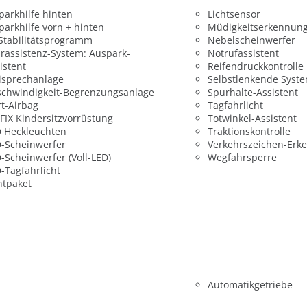
parkhilfe hinten
Lichtsensor
parkhilfe vorn + hinten
Müdigkeitserkennun
 Stabilitätsprogramm
Nebelscheinwerfer
rassistenz-System: Auspark-
Notrufassistent
istent
Reifendruckkontrolle
isprechanlage
Selbstlenkende Syst
chwindigkeit-Begrenzungsanlage
Spurhalte-Assistent
t-Airbag
Tagfahrlicht
FIX Kindersitzvorrüstung
Totwinkel-Assistent
 Heckleuchten
Traktionskontrolle
-Scheinwerfer
Verkehrszeichen-Erk
-Scheinwerfer (Voll-LED)
Wegfahrsperre
-Tagfahrlicht
htpaket
Automatikgetriebe