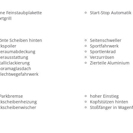
ne Feinstaubplakette
Start-Stop Automatik
rtgrill
önte Scheiben hinten
Seitenschweller
kspoiler
Sportfahrwerk
deraumabdeckung
Sportlenkrad
erausstattung
Verzurrösen
alliclackierung
Zierteile Aluminium
noramaglasdach
hlechtwegefahrwerk
 Parkbremse
hoher Einstieg
ckscheibenheizung
Kopfstützen hinten
ckscheibenwischer
Stoßfänger in Wagen