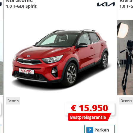
Kia Stonic
Kia S
1.0 T-GDI Spirit
1.0 T-
Benzin
Benzin
€ 15.950
Bestpreisgarantie
P
Parken