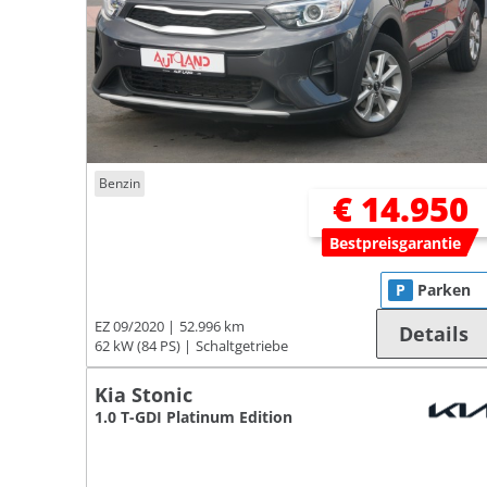
Benzin
€ 14.950
Bestpreisgarantie
P
Parken
EZ 09/2020
52.996 km
Details
62 kW (84 PS)
Schaltgetriebe
Kia Stonic
1.0 T-GDI Platinum Edition