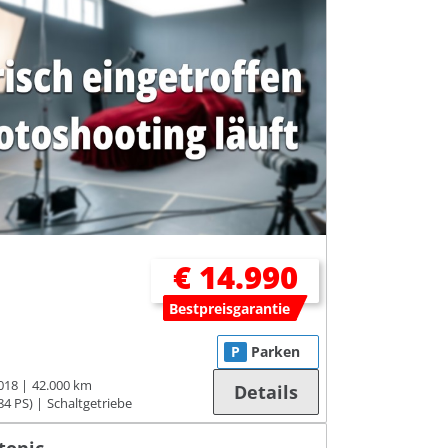
€ 14.990
Bestpreisgarantie
P
Parken
018
42.000 km
Details
84 PS)
Schaltgetriebe