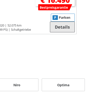
€ 16.490
Bestpreisgarantie
P
Parken
020
52.075 km
Details
99 PS)
Schaltgetriebe
Niro
Optima