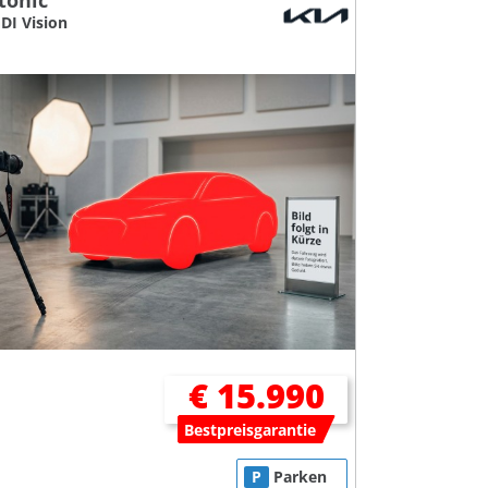
tonic
GDI Vision
€ 15.990
Bestpreisgarantie
P
Parken