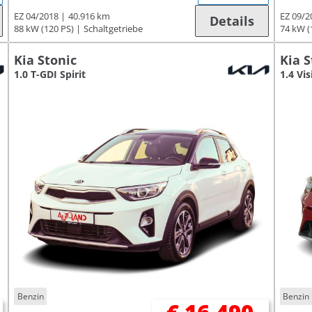
EZ 04/2018
40.916 km
EZ 09/2
Details
88 kW (120 PS)
Schaltgetriebe
74 kW (
Kia Stonic
Kia S
1.0 T-GDI Spirit
1.4 Vis
Benzin
Benzin