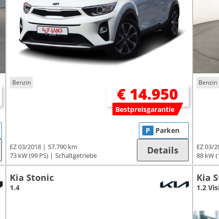
Benzin
Benzin
€ 14.950
Bestpreisgarantie
P
Parken
EZ 03/2018
57.790 km
EZ 03/2
Details
73 kW (99 PS)
Schaltgetriebe
88 kW (
Kia Stonic
Kia S
1.4
1.2 Vis