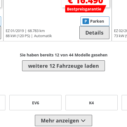
€ 16.490
Bestpreisgarantie
P
Parken
EZ 01/2019
68.783 km
EZ 02/2
Details
88 kW (120 PS)
Automatik
73 kW (
Sie haben bereits
12
von
44
Modelle gesehen
weitere 12 Fahrzeuge laden
EV6
K4
Mehr anzeigen