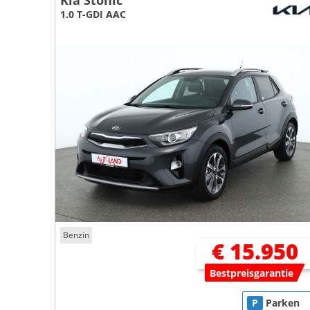
Kia Stonic
1.0 T-GDI AAC
Benzin
€ 15.950
Bestpreisgarantie
P
Parken