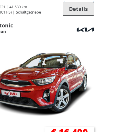
021
41.530 km
Details
101 PS)
Schaltgetriebe
tonic
ion