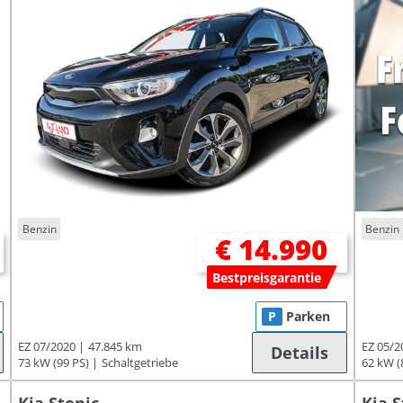
Benzin
Benzin
€ 14.990
Bestpreisgarantie
P
Parken
EZ 07/2020
47.845 km
EZ 05/2
Details
73 kW (99 PS)
Schaltgetriebe
62 kW (