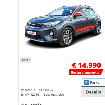
Benzin
€ 14.990
Bestpreisgarantie
P
Parken
EZ 10/2018
88.636 km
Details
88 kW (120 PS)
Schaltgetriebe