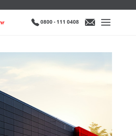
0800 - 111 0408
hr