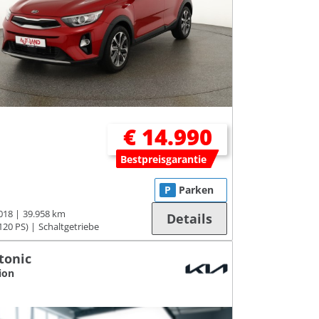
€ 14.990
Bestpreisgarantie
P
Parken
018
39.958 km
Details
120 PS)
Schaltgetriebe
tonic
ion