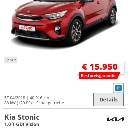
Benzin
€ 15.950
Bestpreisgarantie
P
EZ 04/2018
40.916 km
Details
88 kW (120 PS)
Schaltgetriebe
Kia Stonic
1.0 T-GDI Vision