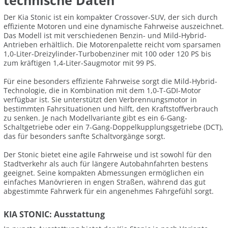
technische Daten
Der Kia Stonic ist ein kompakter Crossover-SUV, der sich durch
effiziente Motoren und eine dynamische Fahrweise auszeichnet.
Das Modell ist mit verschiedenen Benzin- und Mild-Hybrid-
Antrieben erhältlich. Die Motorenpalette reicht vom sparsamen
1,0-Liter-Dreizylinder-Turbobenziner mit 100 oder 120 PS bis
zum kräftigen 1,4-Liter-Saugmotor mit 99 PS.
Für eine besonders effiziente Fahrweise sorgt die Mild-Hybrid-
Technologie, die in Kombination mit dem 1,0-T-GDI-Motor
verfügbar ist. Sie unterstützt den Verbrennungsmotor in
bestimmten Fahrsituationen und hilft, den Kraftstoffverbrauch
zu senken. Je nach Modellvariante gibt es ein 6-Gang-
Schaltgetriebe oder ein 7-Gang-Doppelkupplungsgetriebe (DCT),
das für besonders sanfte Schaltvorgänge sorgt.
Der Stonic bietet eine agile Fahrweise und ist sowohl für den
Stadtverkehr als auch für längere Autobahnfahrten bestens
geeignet. Seine kompakten Abmessungen ermöglichen ein
einfaches Manövrieren in engen Straßen, während das gut
abgestimmte Fahrwerk für ein angenehmes Fahrgefühl sorgt.
KIA STONIC: Ausstattung