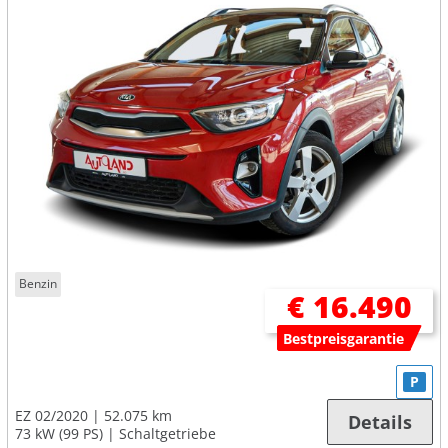
Benzin
€ 16.490
Bestpreisgarantie
P
EZ 02/2020
52.075 km
Details
73 kW (99 PS)
Schaltgetriebe