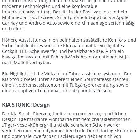
In puncto Ausstattung bietet der Kia Stonic je nach Variante
moderne Technologien und eine komfortable
Innenraumausstattung. Bereits in der Basisversion sind ein
Multimedia-Touchscreen, Smartphone-Integration via Apple
CarPlay und Android Auto sowie eine Klimaanlage serienmäßig
enthalten.
Höhere Ausstattungslinien beinhalten zusätzliche Komfort- und
Sicherheitsfeatures wie eine Klimaautomatik, ein digitales
Cockpit, LED-Scheinwerfer und beheizbare Sitze. Auch ein
Navigationssystem mit Echtzeit-Verkehrsinformationen ist je
nach Modell verfügbar.
Ein Highlight ist die Vielzahl an Fahrerassistenzsystemen. Der
Kia Stonic bietet unter anderem einen Spurhalteassistenten,
einen Notbremsassistenten mit Fußgängererkennung sowie
einen adaptiven Tempomat für entspanntes Reisen.
KIA STONIC: Design
Der Kia Stonic überzeugt mit einem modernen, sportlichen
Design. Die markante Frontpartie mit dem charakteristischen
„Tiger-Nose“-Kühlergrill und die schmalen Scheinwerfer
verleihen ihm einen dynamischen Look. Durch farbige Kontraste
und optionale Zweifarben-Lackierungen hebt er sich von