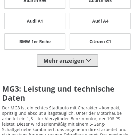
Abarth 595
Abarth 695
Audi A1
Audi A4
BMW 1er Reihe
Citroen C1
Mehr anzeigen
MG3: Leistung und technische
Daten
Der MG3 ist ein echtes Stadtauto mit Charakter – kompakt,
spritzig und absolut alltagstauglich. Unter der Motorhaube
arbeitet ein 1,5-Liter-Vierzylinder-Benzinmotor, der 106 PS
leistet. Dieser wird serienmäßig mit einem 5-Gang-
Schaltgetriebe kombiniert, das angenehm direkt arbeitet und
sich bestens für den urbanen Fahralltag eignet. Das maximale