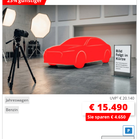
23% günstiger
UVP
1
€ 20.140
Jahreswagen
€ 15.490
Benzin
Sie sparen € 4.650
P