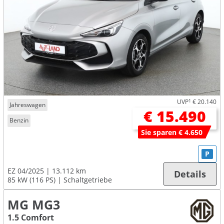
UVP
1
€ 20.140
Jahreswagen
€ 15.490
Benzin
Sie sparen € 4.650
P
EZ 04/2025
13.112 km
Details
85 kW (116 PS)
Schaltgetriebe
MG MG3
1.5 Comfort