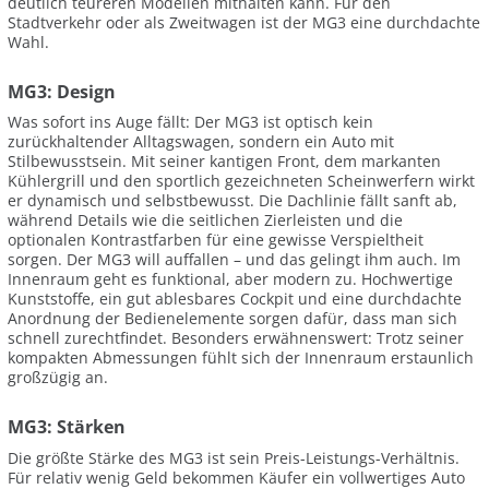
deutlich teureren Modellen mithalten kann. Für den
Stadtverkehr oder als Zweitwagen ist der MG3 eine durchdachte
Wahl.
MG3: Design
Was sofort ins Auge fällt: Der MG3 ist optisch kein
zurückhaltender Alltagswagen, sondern ein Auto mit
Stilbewusstsein. Mit seiner kantigen Front, dem markanten
Kühlergrill und den sportlich gezeichneten Scheinwerfern wirkt
er dynamisch und selbstbewusst. Die Dachlinie fällt sanft ab,
während Details wie die seitlichen Zierleisten und die
optionalen Kontrastfarben für eine gewisse Verspieltheit
sorgen. Der MG3 will auffallen – und das gelingt ihm auch. Im
Innenraum geht es funktional, aber modern zu. Hochwertige
Kunststoffe, ein gut ablesbares Cockpit und eine durchdachte
Anordnung der Bedienelemente sorgen dafür, dass man sich
schnell zurechtfindet. Besonders erwähnenswert: Trotz seiner
kompakten Abmessungen fühlt sich der Innenraum erstaunlich
großzügig an.
MG3: Stärken
Die größte Stärke des MG3 ist sein Preis-Leistungs-Verhältnis.
Für relativ wenig Geld bekommen Käufer ein vollwertiges Auto