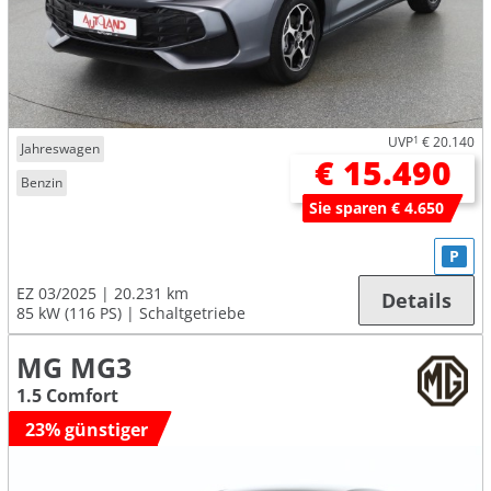
UVP
1
€ 20.140
Jahreswagen
€ 15.490
Benzin
Sie sparen € 4.650
P
EZ 03/2025
20.231 km
Details
85 kW (116 PS)
Schaltgetriebe
MG MG3
1.5 Comfort
23% günstiger