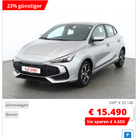
23% günstiger
UVP
1
€ 20.140
Jahreswagen
€ 15.490
Benzin
Sie sparen € 4.650
P