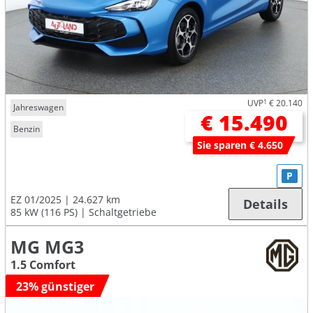
UVP
1
€ 20.140
Jahreswagen
€ 15.490
Benzin
Sie sparen € 4.650
P
EZ 01/2025
24.627 km
Details
85 kW (116 PS)
Schaltgetriebe
MG MG3
1.5 Comfort
23% günstiger