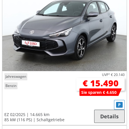
UVP
1
€ 20.140
Jahreswagen
€ 15.490
Benzin
Sie sparen € 4.650
P
EZ 02/2025
14.665 km
Details
85 kW (116 PS)
Schaltgetriebe