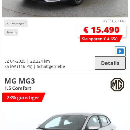
UVP
1
€ 20.140
Jahreswagen
€ 15.490
Benzin
Sie sparen € 4.650
P
EZ 04/2025
22.224 km
Details
85 kW (116 PS)
Schaltgetriebe
MG MG3
1.5 Comfort
23% günstiger