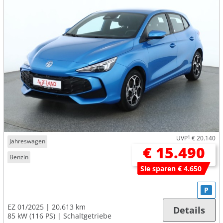
UVP
1
€ 20.140
Jahreswagen
€ 15.490
Benzin
Sie sparen € 4.650
P
EZ 01/2025
20.613 km
Details
85 kW (116 PS)
Schaltgetriebe