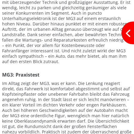
mit überzeugender Technik und großzügiger Ausstattung. Er ist
wendig, leicht zu parken und gleichzeitig geräumiger als viele
seiner Konkurrenten im Segment. Auch in puncto
Unterhaltungselektronik ist der MG3 auf einem erstaunlich
hohen Niveau. Darüber hinaus punktet er mit einem robusten
Auftritt, der im urbanen Alltag genauso überzeugt wie auf der
Landstraße. Dank seiner einfachen, aber bewährten Technik
fallen die Wartungs- und Reparaturkosten erfreulich niedrig aus
– ein Punkt, der vor allem für Kostenbewusste oder
Fahranfänger interessant ist. Und nicht zuletzt wirkt der MG3
einfach sympathisch – ein Auto, das mehr bietet, als man ihm
auf den ersten Blick zutraut.
MG3: Praxistest
Im Alltag zeigt der MG3, was er kann. Die Lenkung reagiert
direkt, das Fahrwerk ist komfortabel abgestimmt und selbst auf
Kopfsteinpflaster oder unebener Fahrbahn bleibt das Fahrzeug
angenehm ruhig. In der Stadt lässt er sich leicht manövrieren –
ein klarer Vorteil im dichten Verkehr oder engen Parkhäusern.
Auch bei höheren Geschwindigkeiten auf der Autobahn macht
der MG3 eine ordentliche Figur, wenngleich man hier natürlich
keine Oberklassendynamik erwarten darf. Die Übersichtlichkeit
ist gut, die Rundumsicht dank der großen Fensterflächen
nahezu vorbildlich. Praktisch ist zudem der überraschend große