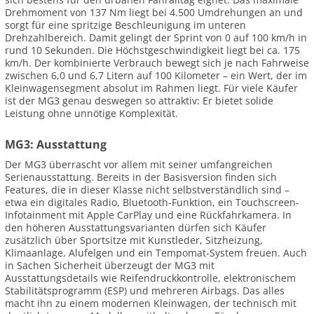
Drehmoment von 137 Nm liegt bei 4.500 Umdrehungen an und
sorgt für eine spritzige Beschleunigung im unteren
Drehzahlbereich. Damit gelingt der Sprint von 0 auf 100 km/h in
rund 10 Sekunden. Die Höchstgeschwindigkeit liegt bei ca. 175
km/h. Der kombinierte Verbrauch bewegt sich je nach Fahrweise
zwischen 6,0 und 6,7 Litern auf 100 Kilometer – ein Wert, der im
Kleinwagensegment absolut im Rahmen liegt. Für viele Käufer
ist der MG3 genau deswegen so attraktiv: Er bietet solide
Leistung ohne unnötige Komplexität.
MG3: Ausstattung
Der MG3 überrascht vor allem mit seiner umfangreichen
Serienausstattung. Bereits in der Basisversion finden sich
Features, die in dieser Klasse nicht selbstverständlich sind –
etwa ein digitales Radio, Bluetooth-Funktion, ein Touchscreen-
Infotainment mit Apple CarPlay und eine Rückfahrkamera. In
den höheren Ausstattungsvarianten dürfen sich Käufer
zusätzlich über Sportsitze mit Kunstleder, Sitzheizung,
Klimaanlage, Alufelgen und ein Tempomat-System freuen. Auch
in Sachen Sicherheit überzeugt der MG3 mit
Ausstattungsdetails wie Reifendruckkontrolle, elektronischem
Stabilitätsprogramm (ESP) und mehreren Airbags. Das alles
macht ihn zu einem modernen Kleinwagen, der technisch mit