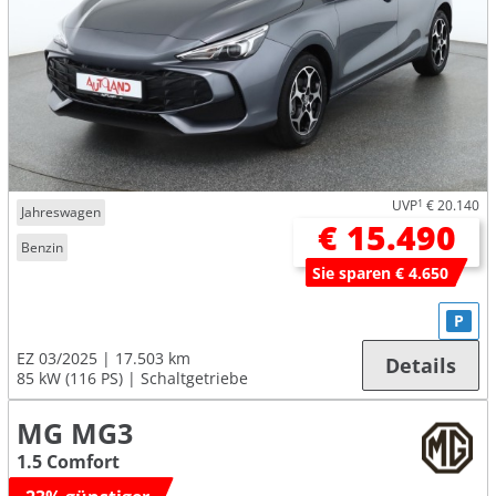
UVP
1
€ 20.140
Jahreswagen
€ 15.490
Benzin
Sie sparen € 4.650
P
EZ 03/2025
17.503 km
Details
85 kW (116 PS)
Schaltgetriebe
MG MG3
1.5 Comfort