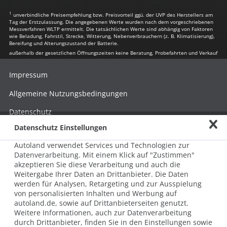
1
unverbindliche Preisempfehlung bzw. Preisvorteil ggü. der UVP des Herstellers am
Tag der Erstzulassung. Die angegebenen Werte wurden nach dem vorgeschriebenen
Messverfahren WLTP ermittelt. Die tatsächlichen Werte sind abhängig von Faktoren
wie Beladung, Fahrstil, Strecke, Witterung, Nebenverbrauchern (z. B. Klimatisierung),
Bereifung und Alterungszustand der Batterie.
außerhalb der gesetzlichen Öffnungszeiten keine Beratung, Probefahrten und Verkauf
Impressum
Allgemeine Nutzungsbedingungen
Datenschutz
Datenschutz Einstellungen
Hinweisgebersystem nach HinSchG
Autoland verwendet Services und Technologien zur
Beschwerde nach LkSG
Datenverarbeitung. Mit einem Klick auf "Zustimmen"
akzeptieren Sie diese Verarbeitung und auch die
Grundsatzerklärung zum LkSG
Weitergabe Ihrer Daten an Drittanbieter. Die Daten
© 2026 AUTOLAND 24 SE & Co. Betriebs KG
werden für Analysen, Retargeting und zur Ausspielung
Werner-von-Siemens-Str. 2, 06796 Brehna, Deutschland
von personalisierten Inhalten und Werbung auf
autoland.de, sowie auf Drittanbieterseiten genutzt.
Weitere Informationen, auch zur Datenverarbeitung
durch Drittanbieter, finden Sie in den Einstellungen sowie