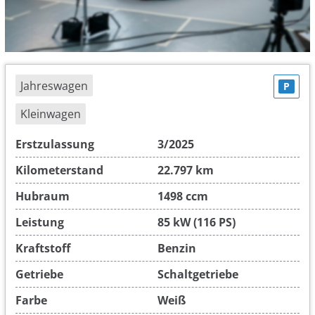
Jahreswagen
P
Kleinwagen
Erstzulassung
3/2025
Kilometerstand
22.797 km
Hubraum
1498 ccm
Leistung
85 kW (116 PS)
Kraftstoff
Benzin
Getriebe
Schaltgetriebe
Farbe
Weiß