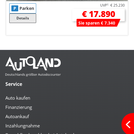
UVP
1
€ 25.230
P
Parken
€ 17.890
Details
Sie sparen € 7.340
Service
Auto kaufen
Finanzierung
Autoankauf
Inzahlungnahme