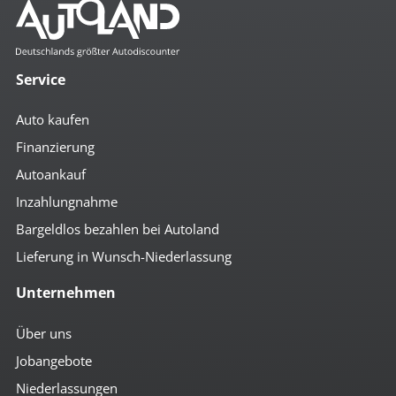
Komfort
4x el. Fensterheber
autom. abblendender Innenspiegel
Service
beheizbare Aussenspiegel
Bordcomputer
Auto kaufen
el. anklappbare Spiegel
el. Glas-Schiebedach
Finanzierung
el. Spiegel
Autoankauf
geteilte Rücksitzbank
Getränkehalter
Inzahlungnahme
Handschuhfach mit Kühlfunktion
höhenverst. Beifahrersitz
Bargeldlos bezahlen bei Autoland
höhenverst. Fahrersitz
Lieferung in Wunsch-Niederlassung
höhenverst. Lenkrad
Keyless-Go
Unternehmen
Klimaautomatik
Mittelarmlehne hinten
Mittelarmlehne vorn
Über uns
Multifunktionslenkrad
Jobangebote
Schaltwippen
Servolenkung
Niederlassungen
Sitzheizung vorn