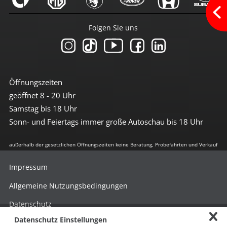
Bremsassistent
Einparkhilfe hinten
el. Stabilitätsprogramm
Folgen Sie uns
Freisprechanlage
ISOFIX Kindersitzvorrüstung
LED-Tagfahrlicht
Lichtsensor
Nebelscheinwerfer
Reifendruckkontrolle
Öffnungszeiten
Traktionskontrolle
geöffnet 8 - 20 Uhr
Wegfahrsperre
Samstag bis 18 Uhr
Antrieb
Sonn- und Feiertags immer große Autoschau bis 18 Uhr
Allradantrieb
außerhalb der gesetzlichen Öffnungszeiten keine Beratung, Probefahrten und Verkauf
Getriebe
Impressum
Automatikgetriebe
Allgemeine Nutzungsbedingungen
Umwelt
Datenschutz
E10-geeignet
Datenschutz Einstellungen
geregelter Katalysator
Hinweisgebersystem nach HinSchG