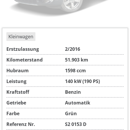
Kleinwagen
Erstzulassung
2/2016
Kilometerstand
51.903 km
Hubraum
1598 ccm
Leistung
140 kW (190 PS)
Kraftstoff
Benzin
Getriebe
Automatik
Farbe
Grün
Referenz Nr.
S2 0153 D