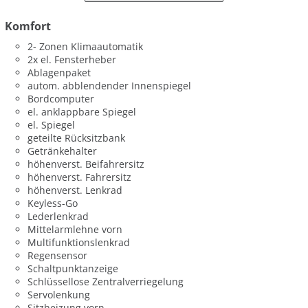
Komfort
2- Zonen Klimaautomatik
2x el. Fensterheber
Ablagenpaket
autom. abblendender Innenspiegel
Bordcomputer
el. anklappbare Spiegel
el. Spiegel
geteilte Rücksitzbank
Getränkehalter
höhenverst. Beifahrersitz
höhenverst. Fahrersitz
höhenverst. Lenkrad
Keyless-Go
Lederlenkrad
Mittelarmlehne vorn
Multifunktionslenkrad
Regensensor
Schaltpunktanzeige
Schlüssellose Zentralverriegelung
Servolenkung
Sitzheizung vorn