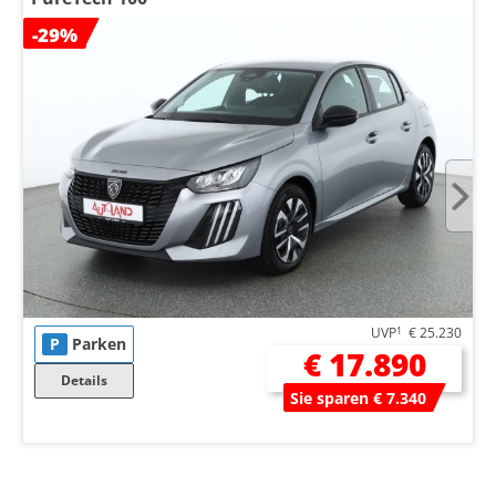
-29%
UVP
1
€ 25.230
P
Parken
€ 17.890
Details
Sie sparen € 7.340