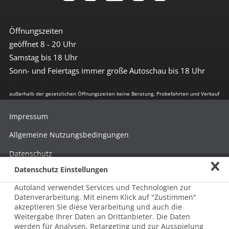
Öffnungszeiten
geöffnet 8 - 20 Uhr
Samstag bis 18 Uhr
Sonn- und Feiertags immer große Autoschau bis 18 Uhr
außerhalb der gesetzlichen Öffnungszeiten keine Beratung, Probefahrten und Verkauf
Impressum
Allgemeine Nutzungsbedingungen
Datenschutz
Datenschutz Einstellungen
Hinweisgebersystem nach HinSchG
Autoland verwendet Services und Technologien zur
Beschwerde nach LkSG
Datenverarbeitung. Mit einem Klick auf "Zustimmen"
akzeptieren Sie diese Verarbeitung und auch die
Grundsatzerklärung zum LkSG
Weitergabe Ihrer Daten an Drittanbieter. Die Daten
© 2026 AUTOLAND 24 SE & Co. Betriebs KG
werden für Analysen, Retargeting und zur Ausspielung