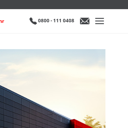
0800 - 111 0408
hr