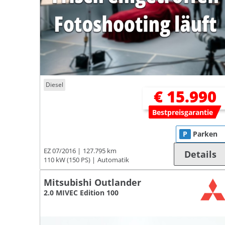
Diesel
€ 15.990
Bestpreisgarantie
P
Parken
EZ 07/2016
127.795 km
Details
110 kW (150 PS)
Automatik
Mitsubishi Outlander
2.0 MIVEC Edition 100