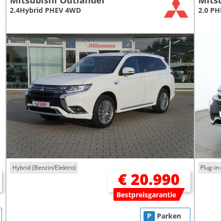
Mitsubishi Outlander
Mits
2.4Hybrid PHEV 4WD
2.0 P
Hybrid (Benzin/Elektro)
Plug-in
€ 20.990
Bestpreisgarantie
P
Parken