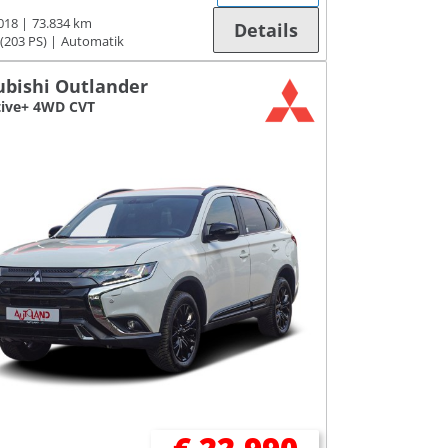
018
73.834 km
Details
(203 PS)
Automatik
ubishi Outlander
tive+ 4WD CVT