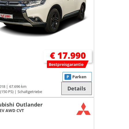
€ 17.990
Bestpreisgarantie
P
Parken
018
67.696 km
Details
(150 PS)
Schaltgetriebe
ubishi Outlander
HEV AWD CVT