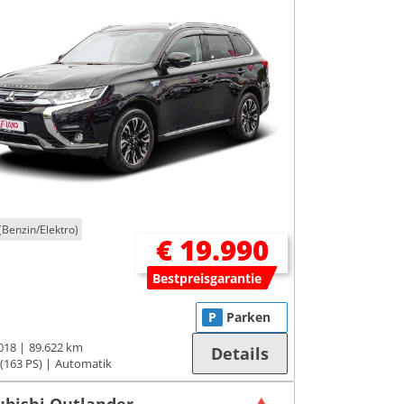
(Benzin/Elektro)
€ 19.990
Bestpreisgarantie
P
Parken
018
89.622 km
Details
(163 PS)
Automatik