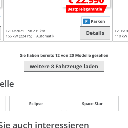
€ 22.990
Bestpreisgarantie
P
Parken
EZ 09/2021
58.231 km
EZ 06/2
Details
165 kW (224 PS)
Automatik
110 kW 
Sie haben bereits
12
von
20
Modelle gesehen
weitere 8 Fahrzeuge laden
elle
Eclipse
Space Star
ie auch interessieren