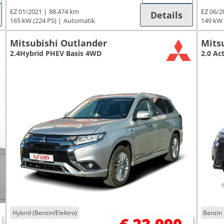
EZ 01/2021
88.474 km
EZ 06/2
Details
165 kW (224 PS)
Automatik
149 kW 
Mitsubishi Outlander
Mits
2.4Hybrid PHEV Basis 4WD
2.0 Ac
Hybrid (Benzin/Elektro)
Benzin