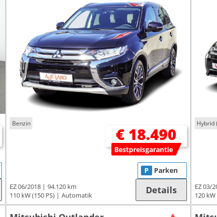
Benzin
Hybrid 
€ 18.490
Bestpreisgarantie
P
Parken
EZ 06/2018
94.120 km
EZ 03/2
Details
110 kW (150 PS)
Automatik
120 kW 