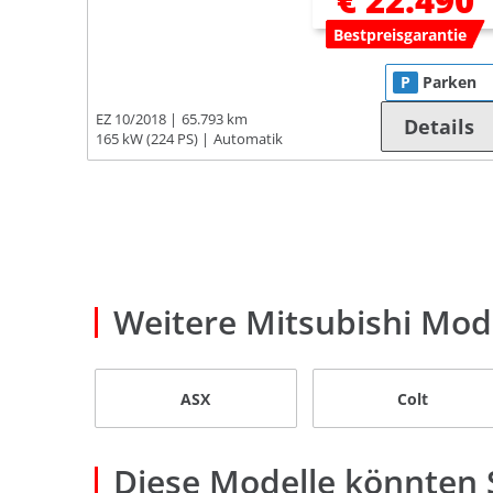
€ 22.490
Bestpreisgarantie
P
Parken
EZ 10/2018
65.793 km
Details
165 kW (224 PS)
Automatik
Weitere Mitsubishi Mod
ASX
Colt
Diese Modelle könnten S