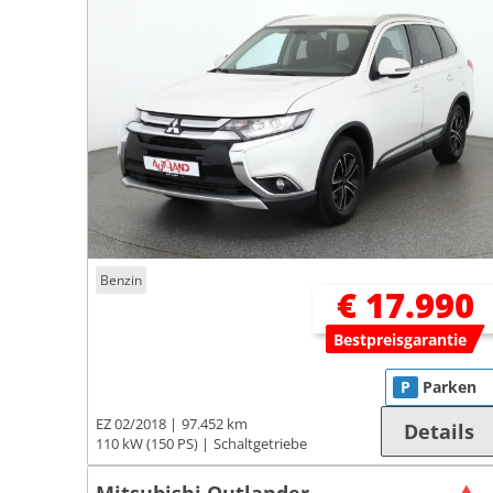
Benzin
€ 17.990
Bestpreisgarantie
P
Parken
EZ 02/2018
97.452 km
Details
110 kW (150 PS)
Schaltgetriebe