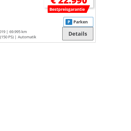
€ 22.990
Bestpreisgarantie
P
Parken
019
69.995 km
Details
(150 PS)
Automatik