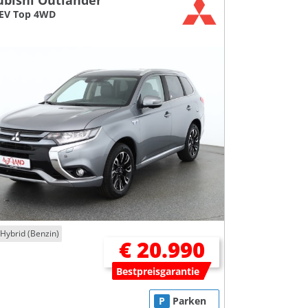
ubishi Outlander
HEV Top 4WD
-Hybrid (Benzin)
€ 20.990
Bestpreisgarantie
P
Parken