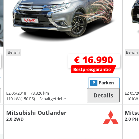
Benzin
Benzin
€ 16.990
Bestpreisgarantie
P
Parken
EZ 06/2018
73.326 km
EZ 05/2
Details
110 kW (150 PS)
Schaltgetriebe
110 kW 
Mitsubishi Outlander
Mits
2.0 2WD
2.0 P