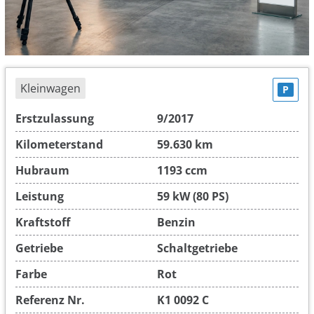
Kleinwagen
P
Erstzulassung
9/2017
Kilometerstand
59.630 km
Hubraum
1193 ccm
Leistung
59 kW (80 PS)
Kraftstoff
Benzin
Getriebe
Schaltgetriebe
Farbe
Rot
Referenz Nr.
K1 0092 C