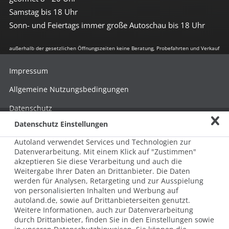
Samstag bis 18 Uhr
Sonn- und Feiertags immer große Autoschau bis 18 Uhr
außerhalb der gesetzlichen Öffnungszeiten keine Beratung, Probefahrten und Verkauf
Impressum
Allgemeine Nutzungsbedingungen
Datenschutz
Datenschutz Einstellungen
Hinweisgebersystem nach HinSchG
Autoland verwendet Services und Technologien zur
Beschwerde nach LkSG
Datenverarbeitung. Mit einem Klick auf "Zustimmen"
akzeptieren Sie diese Verarbeitung und auch die
Grundsatzerklärung zum LkSG
Weitergabe Ihrer Daten an Drittanbieter. Die Daten
© 2026 AUTOLAND 24 SE & Co. Betriebs KG
werden für Analysen, Retargeting und zur Ausspielung
Werner-von-Siemens-Str. 2, 06796 Brehna, Deutschland
von personalisierten Inhalten und Werbung auf
autoland.de, sowie auf Drittanbieterseiten genutzt.
Weitere Informationen, auch zur Datenverarbeitung
durch Drittanbieter, finden Sie in den Einstellungen sowie