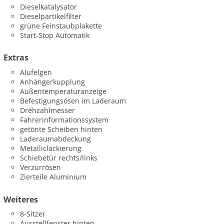
Dieselkatalysator
Dieselpartikelfilter
grüne Feinstaubplakette
Start-Stop Automatik
Extras
Alufelgen
Anhängerkupplung
Außentemperaturanzeige
Befestigungsösen im Laderaum
Drehzahlmesser
Fahrerinformationssystem
getönte Scheiben hinten
Laderaumabdeckung
Metalliclackierung
Schiebetür rechts/links
Verzurrösen
Zierteile Aluminium
Weiteres
8-Sitzer
Ausstellfenster hinten