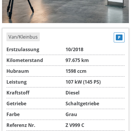
Van/Kleinbus
P
Erstzulassung
10/2018
Kilometerstand
97.675 km
Hubraum
1598 ccm
Leistung
107 kW (145 PS)
Kraftstoff
Diesel
Getriebe
Schaltgetriebe
Farbe
Grau
Referenz Nr.
Z V999 C