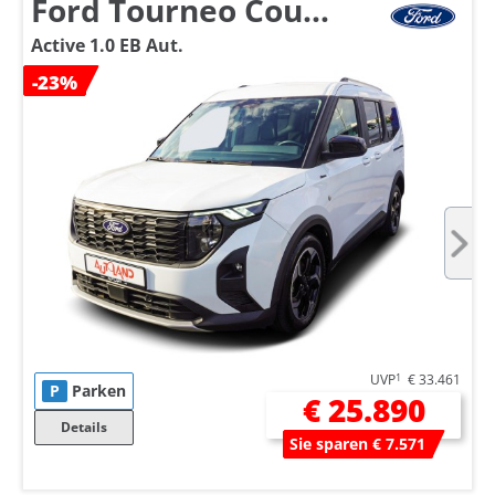
Ford Tourneo Courier
Active 1.0 EB Aut.
-23%
UVP
1
€ 33.461
P
Parken
€ 25.890
Details
Sie sparen € 7.571