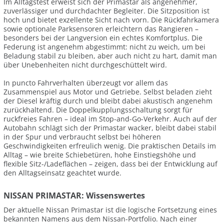
Im Alltagstest erweist sich der Primastar als angenehmer,
zuverlässiger und durchdachter Begleiter. Die Sitzposition ist
hoch und bietet exzellente Sicht nach vorn. Die Rückfahrkamera
sowie optionale Parksensoren erleichtern das Rangieren –
besonders bei der Langversion ein echtes Komfortplus. Die
Federung ist angenehm abgestimmt: nicht zu weich, um bei
Beladung stabil zu bleiben, aber auch nicht zu hart, damit man
über Unebenheiten nicht durchgeschüttelt wird.
In puncto Fahrverhalten überzeugt vor allem das
Zusammenspiel aus Motor und Getriebe. Selbst beladen zieht
der Diesel kräftig durch und bleibt dabei akustisch angenehm
zurückhaltend. Die Doppelkupplungsschaltung sorgt für
ruckfreies Fahren – ideal im Stop-and-Go-Verkehr. Auch auf der
Autobahn schlägt sich der Primastar wacker, bleibt dabei stabil
in der Spur und verbraucht selbst bei höheren
Geschwindigkeiten erfreulich wenig. Die praktischen Details im
Alltag – wie breite Schiebetüren, hohe Einstiegshöhe und
flexible Sitz-/Ladeflächen – zeigen, dass bei der Entwicklung auf
den Alltagseinsatz geachtet wurde.
NISSAN PRIMASTAR: Wissenswertes
Der aktuelle Nissan Primastar ist die logische Fortsetzung eines
bekannten Namens aus dem Nissan-Portfolio. Nach einer