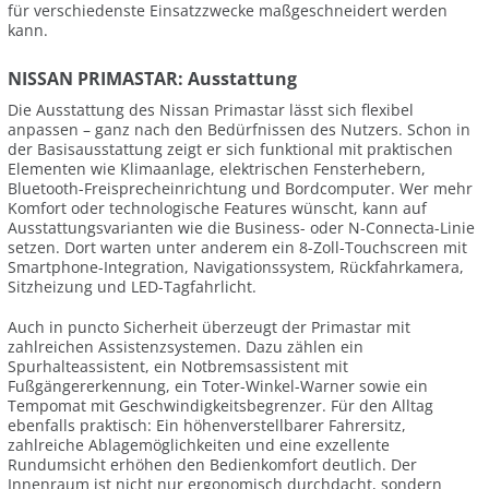
für verschiedenste Einsatzzwecke maßgeschneidert werden
kann.
NISSAN PRIMASTAR: Ausstattung
Die Ausstattung des Nissan Primastar lässt sich flexibel
anpassen – ganz nach den Bedürfnissen des Nutzers. Schon in
der Basisausstattung zeigt er sich funktional mit praktischen
Elementen wie Klimaanlage, elektrischen Fensterhebern,
Bluetooth-Freisprecheinrichtung und Bordcomputer. Wer mehr
Komfort oder technologische Features wünscht, kann auf
Ausstattungsvarianten wie die Business- oder N-Connecta-Linie
setzen. Dort warten unter anderem ein 8-Zoll-Touchscreen mit
Smartphone-Integration, Navigationssystem, Rückfahrkamera,
Sitzheizung und LED-Tagfahrlicht.
Auch in puncto Sicherheit überzeugt der Primastar mit
zahlreichen Assistenzsystemen. Dazu zählen ein
Spurhalteassistent, ein Notbremsassistent mit
Fußgängererkennung, ein Toter-Winkel-Warner sowie ein
Tempomat mit Geschwindigkeitsbegrenzer. Für den Alltag
ebenfalls praktisch: Ein höhenverstellbarer Fahrersitz,
zahlreiche Ablagemöglichkeiten und eine exzellente
Rundumsicht erhöhen den Bedienkomfort deutlich. Der
Innenraum ist nicht nur ergonomisch durchdacht, sondern