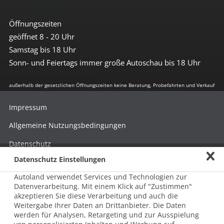
Öffnungszeiten
geöffnet 8 - 20 Uhr
Samstag bis 18 Uhr
Sonn- und Feiertags immer große Autoschau bis 18 Uhr
außerhalb der gesetzlichen Öffnungszeiten keine Beratung, Probefahrten und Verkauf
Impressum
Allgemeine Nutzungsbedingungen
Datenschutz
Datenschutz Einstellungen
Hinweisgebersystem nach HinSchG
Autoland verwendet Services und Technologien zur
Beschwerde nach LkSG
Datenverarbeitung. Mit einem Klick auf "Zustimmen"
akzeptieren Sie diese Verarbeitung und auch die
Grundsatzerklärung zum LkSG
Weitergabe Ihrer Daten an Drittanbieter. Die Daten
© 2026 AUTOLAND 24 SE & Co. Betriebs KG
werden für Analysen, Retargeting und zur Ausspielung
Werner-von-Siemens-Str. 2, 06796 Brehna, Deutschland