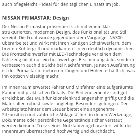
auch pflegeleicht – ideal für den täglichen Einsatz im Job.
NISSAN PRIMASTAR: Design
Der Nissan Primastar präsentiert sich mit einem klar
strukturierten, modernen Design, das Funktionalität und Stil
vereint. Die Front wurde gegenüber dem Vorgänger NV300
überarbeitet und wirkt mit ihren kantigen Scheinwerfern, dem
breiten Kühlergrill und markanten Linien deutlich dynamischer.
Die Frontscheinwerfer mit LED-Technologie verleihen dem
Fahrzeug nicht nur ein hochwertiges Erscheinungsbild, sondern
verbessern auch die Sicht bei Nachtfahrten. Je nach Ausführung
ist der Primastar in mehreren Längen und Höhen erhältlich, was
ihn optisch vielseitig macht.
Im Innenraum erwartet Fahrer und Mitfahrer eine aufgeräumte
Kabine mit praktischen Details. Die Bedienelemente sind gut
erreichbar, das Multifunktionslenkrad angenehm griffig und die
Materialien robust sowie langlebig. Besonders gelungen: Der
Arbeitsplatz hinter dem Steuer bietet eine angenehme
Sitzposition und zahlreiche Ablagefächer, in denen Werkzeuge,
Dokumente oder persönliche Gegenstände sicher verstaut
werden können. Trotz seines Nutzfahrzeugcharakters wirkt der
Innenraum überraschend hochwertig und durchdacht.