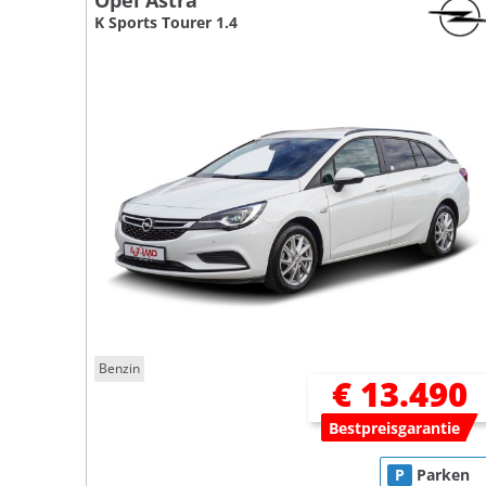
Opel Astra
K Sports Tourer 1.4
Benzin
€ 13.490
Bestpreisgarantie
P
Parken