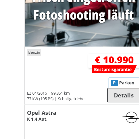
Benzin
€ 10.990
Bestpreisgarantie
P
Parken
EZ 04/2016
99.351 km
Details
77 kW (105 PS)
Schaltgetriebe
Opel Astra
K 1.4 Aut.