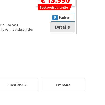
€ 13.990
Bestpreisgarantie
P
Parken
019
49.996 km
Details
110 PS)
Schaltgetriebe
Crossland X
Frontera