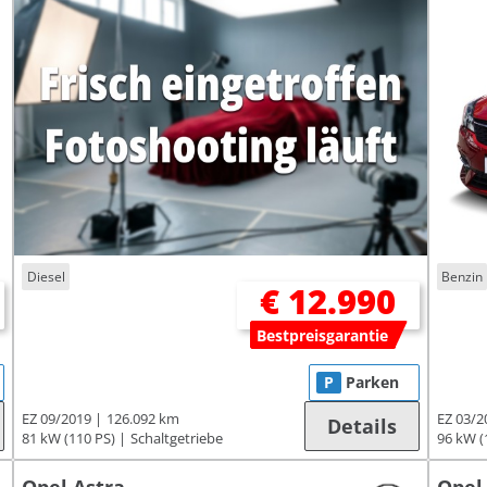
Diesel
Benzin
€ 12.990
Bestpreisgarantie
P
Parken
EZ 09/2019
126.092 km
EZ 03/2
Details
81 kW (110 PS)
Schaltgetriebe
96 kW (