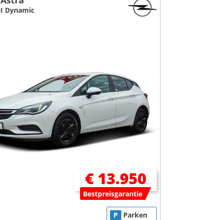
 Astra
DI Dynamic
€ 13.950
Bestpreisgarantie
P
Parken