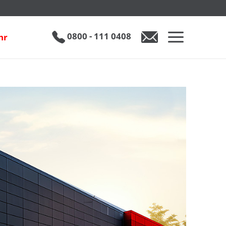
0800 - 111 0408
hr