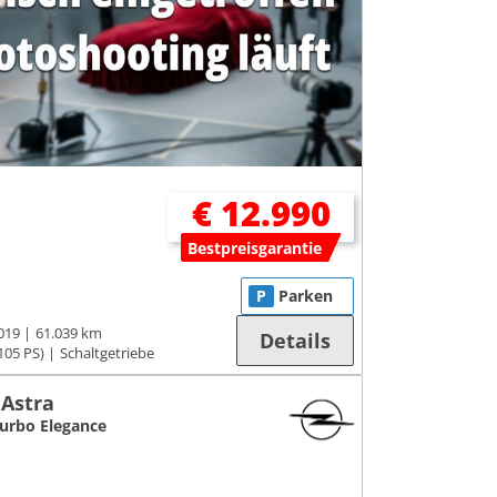
€ 12.990
Bestpreisgarantie
P
Parken
019
61.039 km
Details
105 PS)
Schaltgetriebe
 Astra
Turbo Elegance