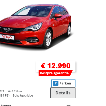
€ 12.990
Bestpreisgarantie
P
Parken
021
96.473 km
Details
131 PS)
Schaltgetriebe