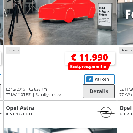
Benzin
Benzin
€ 11.990
Bestpreisgarantie
P
Parken
EZ 12/2016
62.828 km
EZ 11/2
Details
77 kW (105 PS)
Schaltgetriebe
77 kW (
Opel Astra
Opel
K ST 1.6 CDTI
K 1.2 