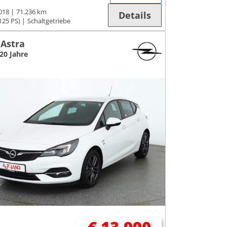
018
71.236 km
Details
125 PS)
Schaltgetriebe
 Astra
120 Jahre