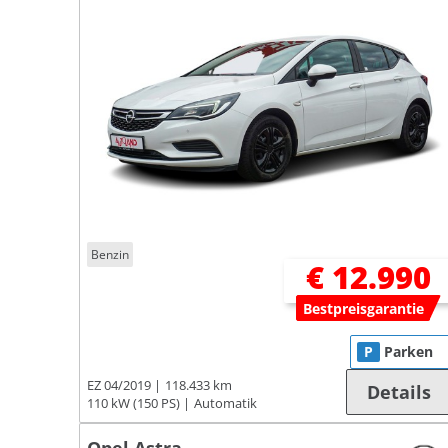
Benzin
€ 12.990
Bestpreisgarantie
P
Parken
EZ 04/2019
118.433 km
Details
110 kW (150 PS)
Automatik