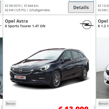
EZ 09/2019
47.844 km
EZ 12/2
Details
92 kW (125 PS)
Schaltgetriebe
92 kW (
Opel Astra
Opel
K Sports Tourer 1.4T ON
K 1.2 
Benzin
Benzin