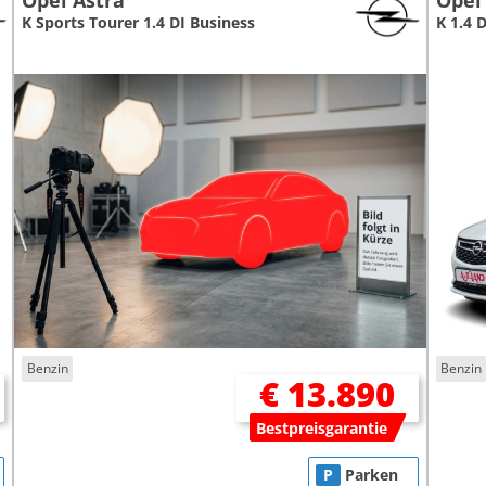
Opel Astra
Opel
K Sports Tourer 1.4 DI Business
K 1.4 
Benzin
Benzin
€ 13.890
Bestpreisgarantie
P
Parken