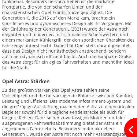
funktional. Besonders hervorzuheben ist die markante
Frontpartie, die von den scharfen Linien und der
charakteristischen Opel-Frontschürze geprägt ist. Die
Generation K, die 2015 auf den Markt kam, brachte ein
sportlicheres und dynamischeres Design als ihr Vorgänger. Mit
der Einführung der Generation L (2021) wurde der Astra noch
eleganter und moderner, mit schmaleren Scheinwerfern und
einem markanten Kühlergrill, der den sportlichen Charakter des
Fahrzeugs unterstreicht. Dabei hat Opel stets darauf geachtet,
dass das Design nicht nur ästhetisch ansprechend, sondern
auch aerodynamisch effizient bleibt. Auch die kompakte Größe
des Astra sorgt für ein agiles Fahrverhalten und macht ihn ideal
für die Stadt.
Opel Astra: Stärken
Zu den größten Stärken des Opel Astra zählen seine
Vielseitigkeit und die hervorragende Balance zwischen Komfort,
Leistung und Effizienz. Das moderne Infotainment-System und
die großzügige Ausstattung machen den Astra zu einem idealen
Begleiter sowohl für die tägliche Pendelstrecke als auch für
längere Reisen. Dank seiner zuverlässigen Motoren und der
ausgewogenen Fahrwerksabstimmung bietet der Astra ein
angenehmes Fahrerlebnis. Besonders in der aktuellen
Generation L wurde der Astra mit noch mehr Assistenzsystemen