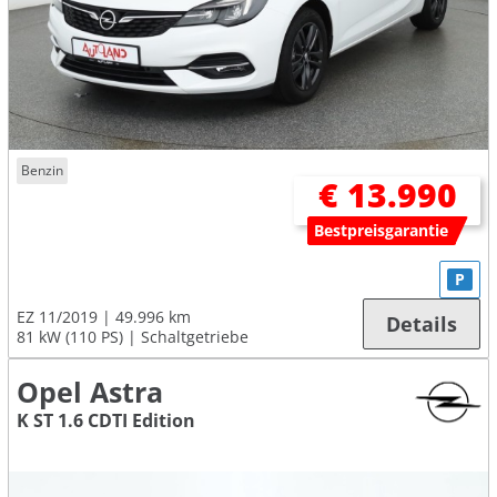
Benzin
€ 13.990
Bestpreisgarantie
P
EZ 11/2019
49.996 km
Details
81 kW (110 PS)
Schaltgetriebe
Opel Astra
K ST 1.6 CDTI Edition