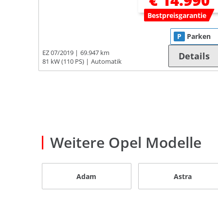
€ 14.990
Bestpreisgarantie
P
Parken
EZ 07/2019
69.947 km
Details
81 kW (110 PS)
Automatik
Weitere Opel Modelle
Adam
Astra