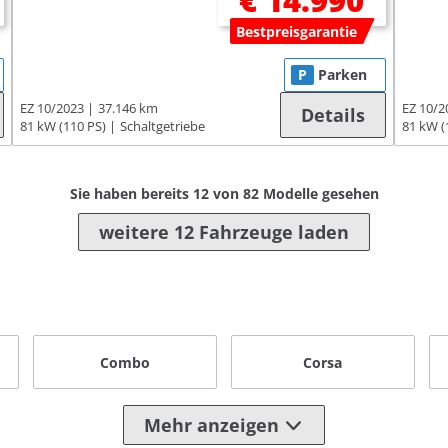
€ 14.990
Bestpreisgarantie
P
Parken
EZ 10/2023
37.146 km
EZ 10/2
Details
81 kW (110 PS)
Schaltgetriebe
81 kW (
Sie haben bereits
12
von
82
Modelle gesehen
weitere 12 Fahrzeuge laden
Combo
Corsa
Mehr anzeigen