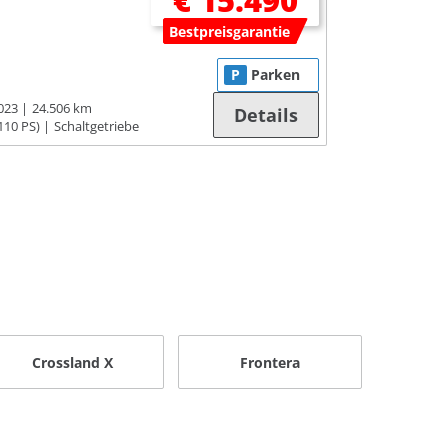
€ 15.490
Bestpreisgarantie
P
Parken
023
24.506 km
Details
110 PS)
Schaltgetriebe
Crossland X
Frontera