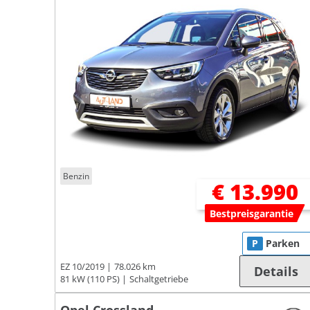
Benzin
€ 13.990
Bestpreisgarantie
P
Parken
EZ 10/2019
78.026 km
Details
81 kW (110 PS)
Schaltgetriebe