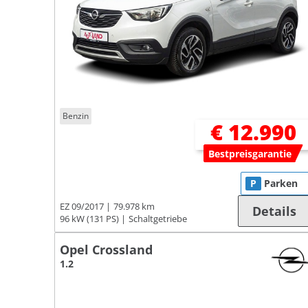
Benzin
€ 12.990
Bestpreisgarantie
P
Parken
EZ 09/2017
79.978 km
Details
96 kW (131 PS)
Schaltgetriebe
Opel Crossland
1.2