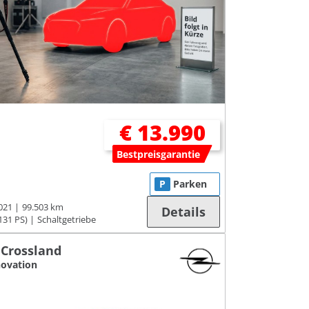
€ 13.990
Bestpreisgarantie
P
Parken
021
99.503 km
Details
131 PS)
Schaltgetriebe
 Crossland
novation