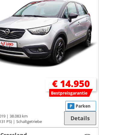
€ 14.950
Bestpreisgarantie
P
Parken
019
38.083 km
Details
131 PS)
Schaltgetriebe