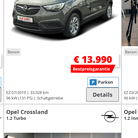
Benzin
Benzin
€ 13.990
Bestpreisgarantie
P
Parken
EZ 07/2019
33.928 km
EZ 03/2
Details
96 kW (131 PS)
Schaltgetriebe
96 kW (
Opel Crossland
Opel
1.2 Turbo
1.2 In