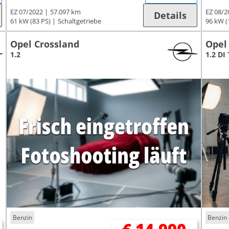
EZ 07/2022
57.097 km
EZ 08/2
Details
61 kW (83 PS)
Schaltgetriebe
96 kW (
Opel Crossland
Opel
1.2
1.2 DI
Benzin
Benzin