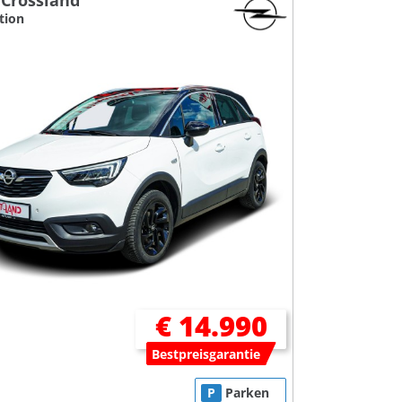
 Crossland
ition
€ 14.990
Bestpreisgarantie
P
Parken