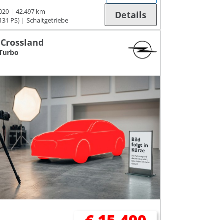
020
42.497 km
Details
131 PS)
Schaltgetriebe
 Crossland
 Turbo