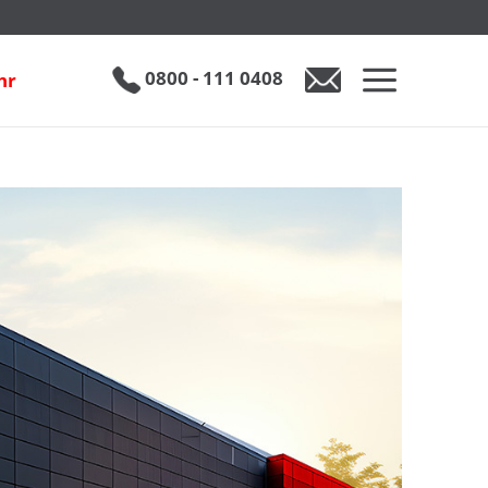
0800 - 111 0408
hr