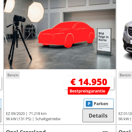
Benzin
Benzin
€ 14.950
Bestpreisgarantie
P
Parken
EZ 09/2020
71.218 km
EZ 01/2
Details
96 kW (131 PS)
Schaltgetriebe
96 kW (