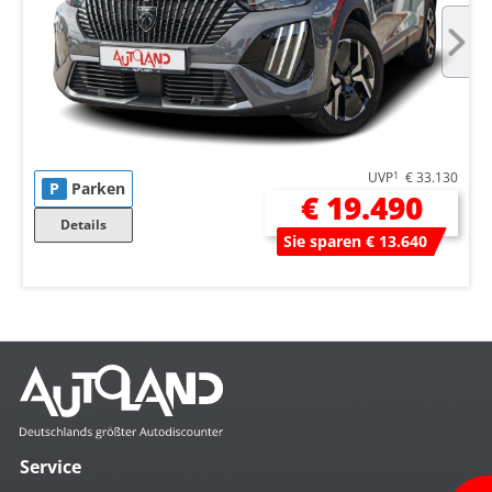
UVP
1
€ 33.130
P
Parken
€ 19.490
Details
Sie sparen € 13.640
Service