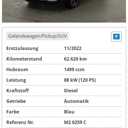
Geländewagen/Pickup/SUV
P
Erstzulassung
11/2022
Kilometerstand
62.620 km
Hubraum
1499 ccm
Leistung
88 kW (120 PS)
Kraftstoff
Diesel
Getriebe
Automatik
Farbe
Blau
Referenz Nr.
M2 0259 C