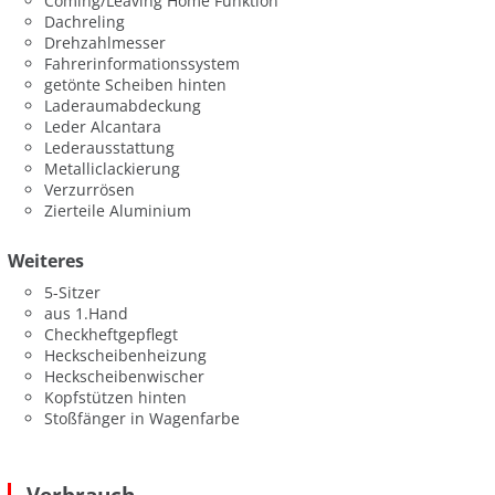
Coming/Leaving Home Funktion
Dachreling
Drehzahlmesser
Fahrerinformationssystem
getönte Scheiben hinten
Laderaumabdeckung
Leder Alcantara
Lederausstattung
Metalliclackierung
Verzurrösen
Zierteile Aluminium
Weiteres
5-Sitzer
aus 1.Hand
Checkheftgepflegt
Heckscheibenheizung
Heckscheibenwischer
Kopfstützen hinten
Stoßfänger in Wagenfarbe
Verbrauch