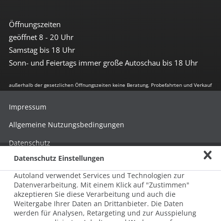
Öffnungszeiten
geöffnet 8 - 20 Uhr
Samstag bis 18 Uhr
Sonn- und Feiertags immer große Autoschau bis 18 Uhr
außerhalb der gesetzlichen Öffnungszeiten keine Beratung, Probefahrten und Verkauf
Impressum
Allgemeine Nutzungsbedingungen
Datenschutz
Datenschutz Einstellungen
Hinweisgebersystem nach HinSchG
Autoland verwendet Services und Technologien zur
Beschwerde nach LkSG
Datenverarbeitung. Mit einem Klick auf "Zustimmen"
akzeptieren Sie diese Verarbeitung und auch die
Grundsatzerklärung zum LkSG
Weitergabe Ihrer Daten an Drittanbieter. Die Daten
© 2026 AUTOLAND 24 SE & Co. Betriebs KG
werden für Analysen, Retargeting und zur Ausspielung
Werner-von-Siemens-Str. 2, 06796 Brehna, Deutschland