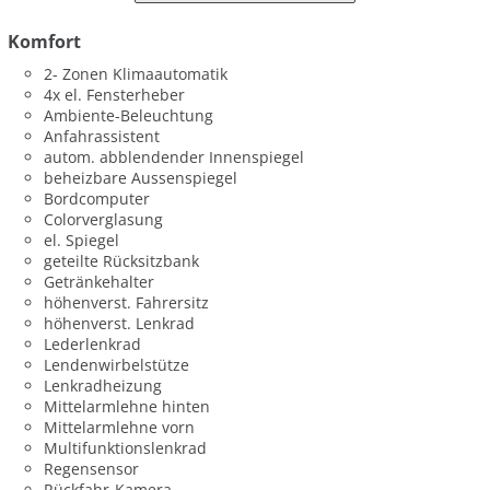
Komfort
2- Zonen Klimaautomatik
4x el. Fensterheber
Ambiente-Beleuchtung
Anfahrassistent
autom. abblendender Innenspiegel
beheizbare Aussenspiegel
Bordcomputer
Colorverglasung
el. Spiegel
geteilte Rücksitzbank
Getränkehalter
höhenverst. Fahrersitz
höhenverst. Lenkrad
Lederlenkrad
Lendenwirbelstütze
Lenkradheizung
Mittelarmlehne hinten
Mittelarmlehne vorn
Multifunktionslenkrad
Regensensor
Rückfahr-Kamera