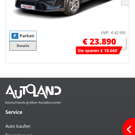
UVP
1
€ 42.550
P
Parken
€ 23.890
Details
Sie sparen € 18.660
Service
Auto kaufen