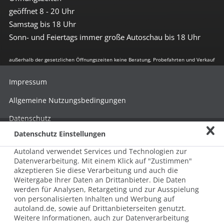
geöffnet 8 - 20 Uhr
Samstag bis 18 Uhr
Sonn- und Feiertags immer große Autoschau bis 18 Uhr
außerhalb der gesetzlichen Öffnungszeiten keine Beratung, Probefahrten und Verkauf
Impressum
Allgemeine Nutzungsbedingungen
Datenschutz
Datenschutz Einstellungen
Hinweisgebersystem nach HinSchG
Autoland verwendet Services und Technologien zur
Beschwerde nach LkSG
Datenverarbeitung. Mit einem Klick auf "Zustimmen"
akzeptieren Sie diese Verarbeitung und auch die
Grundsatzerklärung zum LkSG
Weitergabe Ihrer Daten an Drittanbieter. Die Daten
© 2026 AUTOLAND 24 SE & Co. Betriebs KG
werden für Analysen, Retargeting und zur Ausspielung
Werner-von-Siemens-Str. 2, 06796 Brehna, Deutschland
von personalisierten Inhalten und Werbung auf
autoland.de, sowie auf Drittanbieterseiten genutzt.
Weitere Informationen, auch zur Datenverarbeitung