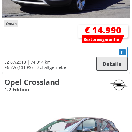
Benzin
€ 14.990
Bestpreisgarantie
P
EZ 07/2018
74.014 km
Details
96 kW (131 PS)
Schaltgetriebe
Opel Crossland
1.2 Edition