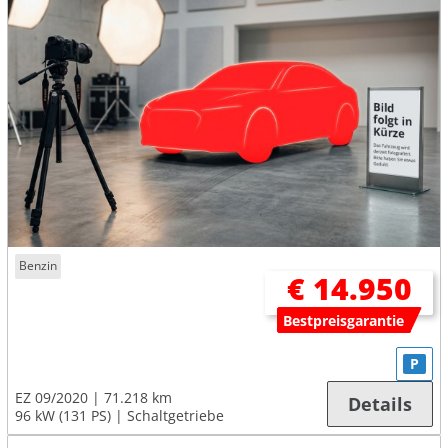
Benzin
€ 14.950
Bestpreisgarantie
P
EZ 09/2020
71.218 km
Details
96 kW (131 PS)
Schaltgetriebe