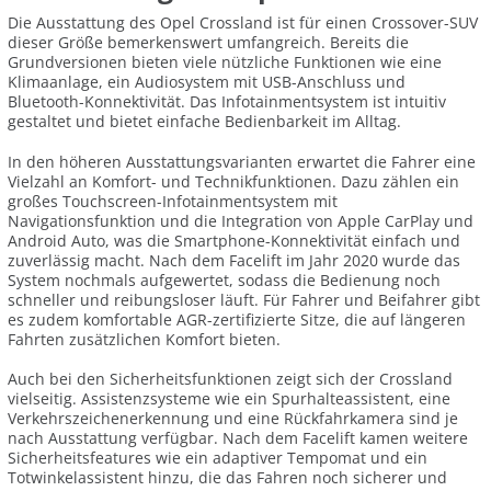
Die Ausstattung des Opel Crossland ist für einen Crossover-SUV
dieser Größe bemerkenswert umfangreich. Bereits die
Grundversionen bieten viele nützliche Funktionen wie eine
Klimaanlage, ein Audiosystem mit USB-Anschluss und
Bluetooth-Konnektivität. Das Infotainmentsystem ist intuitiv
gestaltet und bietet einfache Bedienbarkeit im Alltag.
In den höheren Ausstattungsvarianten erwartet die Fahrer eine
Vielzahl an Komfort- und Technikfunktionen. Dazu zählen ein
großes Touchscreen-Infotainmentsystem mit
Navigationsfunktion und die Integration von Apple CarPlay und
Android Auto, was die Smartphone-Konnektivität einfach und
zuverlässig macht. Nach dem Facelift im Jahr 2020 wurde das
System nochmals aufgewertet, sodass die Bedienung noch
schneller und reibungsloser läuft. Für Fahrer und Beifahrer gibt
es zudem komfortable AGR-zertifizierte Sitze, die auf längeren
Fahrten zusätzlichen Komfort bieten.
Auch bei den Sicherheitsfunktionen zeigt sich der Crossland
vielseitig. Assistenzsysteme wie ein Spurhalteassistent, eine
Verkehrszeichenerkennung und eine Rückfahrkamera sind je
nach Ausstattung verfügbar. Nach dem Facelift kamen weitere
Sicherheitsfeatures wie ein adaptiver Tempomat und ein
Totwinkelassistent hinzu, die das Fahren noch sicherer und