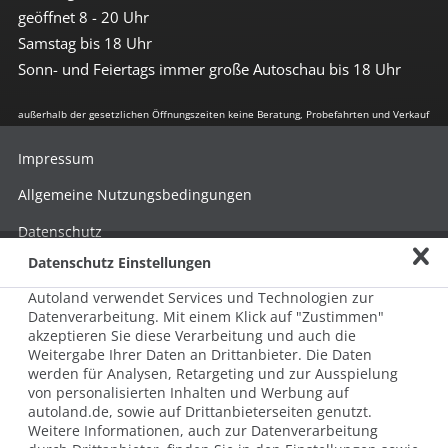
geöffnet 8 - 20 Uhr
Samstag bis 18 Uhr
Sonn- und Feiertags immer große Autoschau bis 18 Uhr
außerhalb der gesetzlichen Öffnungszeiten keine Beratung, Probefahrten und Verkauf
Impressum
Allgemeine Nutzungsbedingungen
Datenschutz
Datenschutz Einstellungen
Hinweisgebersystem nach HinSchG
Autoland verwendet Services und Technologien zur
Beschwerde nach LkSG
Datenverarbeitung. Mit einem Klick auf "Zustimmen"
akzeptieren Sie diese Verarbeitung und auch die
Grundsatzerklärung zum LkSG
Weitergabe Ihrer Daten an Drittanbieter. Die Daten
© 2026 AUTOLAND 24 SE & Co. Betriebs KG
werden für Analysen, Retargeting und zur Ausspielung
Werner-von-Siemens-Str. 2, 06796 Brehna, Deutschland
von personalisierten Inhalten und Werbung auf
autoland.de, sowie auf Drittanbieterseiten genutzt.
Weitere Informationen, auch zur Datenverarbeitung