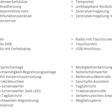
denwirbelstütze
Tempomat
nkradheizung
umklappbare Rücksit
telarmlehne vorn
Zentralverriegelung
tifunktionslenkrad
Zentralverriegelung 
gensensor
dio
Radio mit Touchscre
dio DAB
Touchscreen
io mit Farbdisplay
USB-Anschluss
isprechanlage
Müdigkeitserkennun
chwindigkeit-Begrenzungsanlage
Nebelscheinwerfer
FIX Kindersitzvorrüstung
Reifendruckkontrolle
 Heckleuchten
Spurhalte-Assistent
-Scheinwerfer
Tagfahrlicht
-Scheinwerfer (Voll-LED)
Traktionskontrolle
-Tagfahrlicht
Verkehrszeichen-Erk
chtweiten-Regulierung
Wegfahrsperre
htsensor