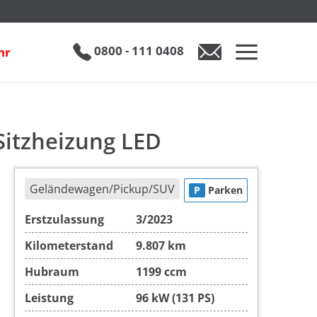
 LED
€ 20.990
0800 - 111 0408
hr
0800 - 111 0408
Auto anfragen
Sitzheizung LED
Geländewagen/Pickup/SUV
P
Parken
Erstzulassung
3/2023
Kilometerstand
9.807 km
Hubraum
1199 ccm
Leistung
96 kW (131 PS)