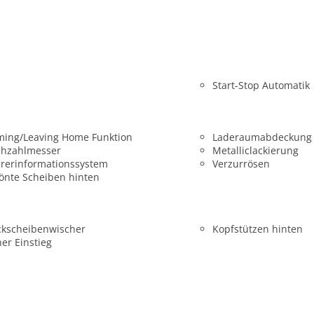
Start-Stop Automatik
ming/Leaving Home Funktion
Laderaumabdeckung
ehzahlmesser
Metalliclackierung
rerinformationssystem
Verzurrösen
önte Scheiben hinten
ckscheibenwischer
Kopfstützen hinten
er Einstieg