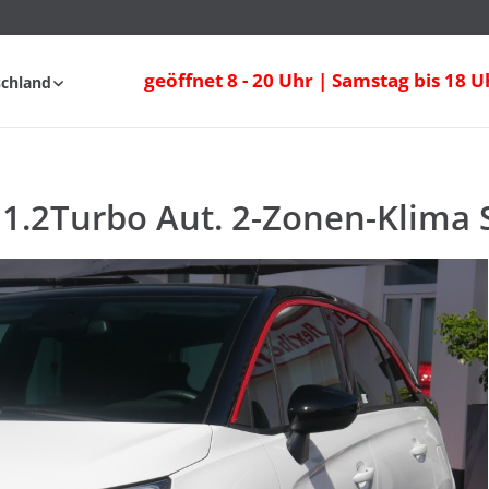
1.2Turbo Aut. 2-Zonen-Klima Sitzheizung
geöffnet 8 - 20 Uhr | Samstag bis 18 U
schland
fahrt
FAQ
 1.2Turbo Aut. 2-Zonen-Klima 