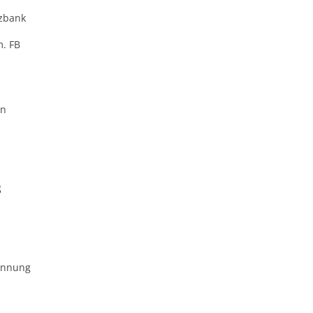
zbank
m. FB
en
g
ennung