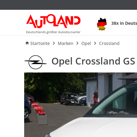
Opel Crossland GS 
38x in Deut
Ausstattung
Verbrauch
An
Startseite
Marken
Opel
Crossland
Opel Crossland GS