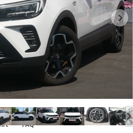
hrt
FAQ