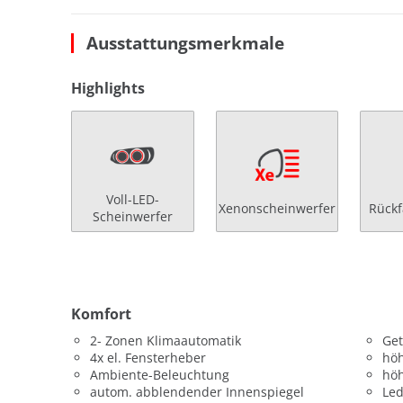
Ausstattungsmerkmale
Highlights
Voll-LED-
Xenonscheinwerfer
Rück
Scheinwerfer
Komfort
2- Zonen Klimaautomatik
Get
4x el. Fensterheber
höh
Ambiente-Beleuchtung
höh
autom. abblendender Innenspiegel
Led