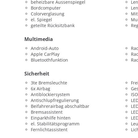
beheizbare Aussenspiegel
Len
Bordcomputer
Le
Colorverglasung
Mit
el. Spiegel
Mul
geteilte Rücksitzbank
Re
Multimedia
Android-Auto
Ra
Apple CarPlay
Ra
Bluetoothfunktion
Rad
Sicherheit
3te Bremsleuchte
Fre
6x Airbag
Ges
Antiblockiersystem
ISO
Antischlupfregulierung
LED
Beifahrerairbag abschaltbar
LED
Bremsassistent
LED
Einparkhilfe hinten
LED
el. Stabilitätsprogramm
Leu
Fernlichtassistent
Lic