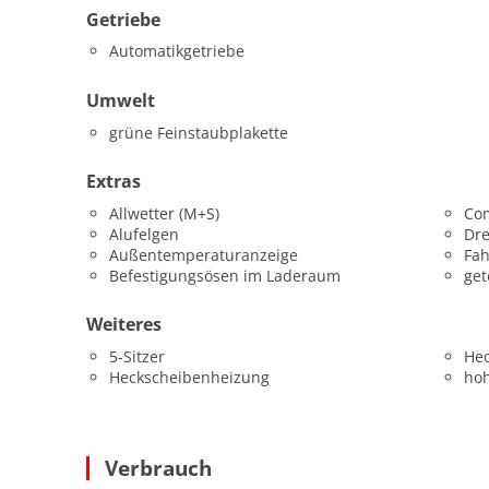
Getriebe
Automatikgetriebe
Umwelt
grüne Feinstaubplakette
Extras
Allwetter (M+S)
Co
Alufelgen
Dr
Außentemperaturanzeige
Fah
Befestigungsösen im Laderaum
get
Weiteres
5-Sitzer
He
Heckscheibenheizung
hoh
Verbrauch