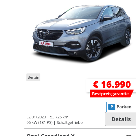
Benzin
€ 16.990
Bestpreisgarantie
P
Parken
EZ 01/2020
53.725 km
Details
96 kW (131 PS)
Schaltgetriebe