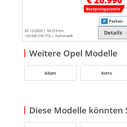
€ 20.990
Bestpreisgarantie
P
Parken
EZ 12/2020
59.319 km
Details
133 kW (181 PS)
Automatik
Weitere Opel Modelle
Adam
Astra
Diese Modelle könnten S