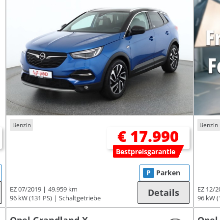
Benzin
Benzin
€ 17.990
Bestpreisgarantie
P
Parken
EZ 07/2019
49.959 km
EZ 12/2
Details
96 kW (131 PS)
Schaltgetriebe
96 kW (