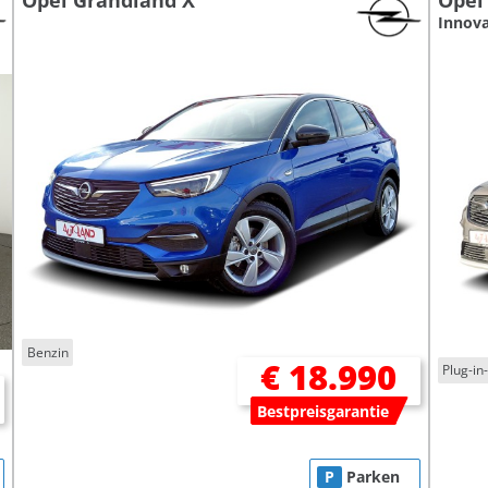
Opel Grandland X
Opel
Innova
Benzin
€ 18.990
Plug-in
Bestpreisgarantie
P
Parken