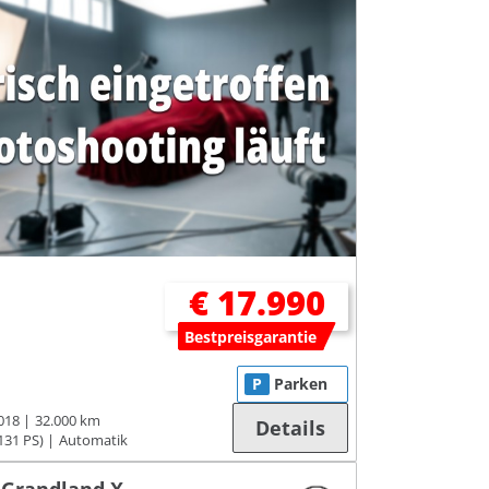
€ 17.990
Bestpreisgarantie
P
Parken
018
32.000 km
Details
131 PS)
Automatik