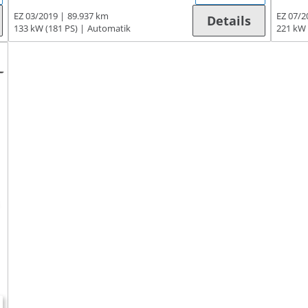
EZ 03/2019
89.937 km
EZ 07/2
Details
133 kW (181 PS)
Automatik
221 kW 