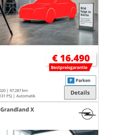
€ 16.490
Bestpreisgarantie
P
Parken
020
97.287 km
Details
131 PS)
Automatik
 Grandland X