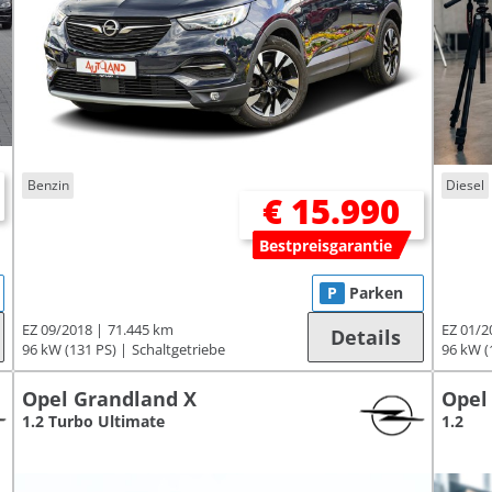
Benzin
Diesel
€ 15.990
Bestpreisgarantie
P
Parken
EZ 09/2018
71.445 km
EZ 01/2
Details
96 kW (131 PS)
Schaltgetriebe
96 kW (
Opel Grandland X
Opel
1.2 Turbo Ultimate
1.2