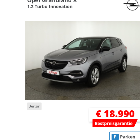
Opel Grandland X
1.2 Turbo Innovation
Benzin
€ 18.990
Bestpreisgarantie
P
Parken