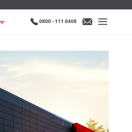
0800 - 111 0408
hr