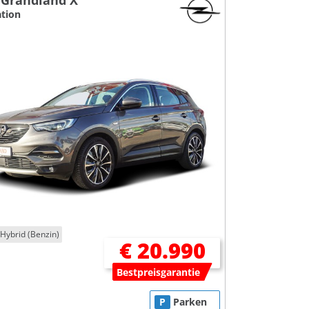
 Grandland X
tion
-Hybrid (Benzin)
€ 20.990
Bestpreisgarantie
P
Parken