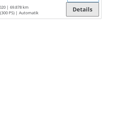
020
69.878 km
Details
(300 PS)
Automatik