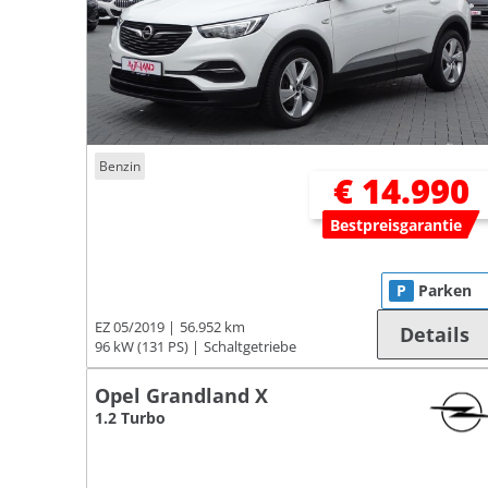
Benzin
€ 14.990
Bestpreisgarantie
P
Parken
EZ 05/2019
56.952 km
Details
96 kW (131 PS)
Schaltgetriebe
Opel Grandland X
1.2 Turbo