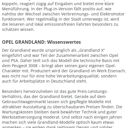
koppeln, reagiert zügig auf Eingaben und bietet eine klare
Menüführung. In der Plug-in-Version fällt positiv auf, wie
nahtlos der Wechsel zwischen Verbrennungs- und Elektromotor
funktioniert. Wer regelmäßig in der Stadt unterwegs ist, wird
die leiseren und lokal emissionsfreien Fahrten besonders zu
schätzen wissen.
OPEL GRANDLAND: Wissenswertes
Der Grandland wurde ursprünglich als „Grandland X“
eingeführt und war Teil der Zusammenarbeit zwischen Opel
und PSA. Daher teilt sich das Modell die technische Basis mit
dem Peugeot 3008 – bringt aber seinen ganz eigenen Opel-
Charakter mit. Produziert wird der Grandland im Werk Eisenach,
was nicht nur für eine hohe Verarbeitungsqualität, sondern
auch für Arbeitsplätze in Deutschland steht.
Besonders hervorzuheben ist das gute Preis-Leistungs-
Verhältnis, das der Grandland bietet. Gerade auf dem
Gebrauchtwagenmarkt lassen sich gepflegte Modelle mit
attraktiver Ausstattung zu überschaubaren Preisen finden. Die
Wartungskosten bleiben dank bewährter Technik und guter
Werkstattversorgung moderat. Und selbst nach einigen Jahren
machen sich viele Grandland-Modelle optisch kaum etwas
anmerken – sie wirken dank zeitlosem Design und solider