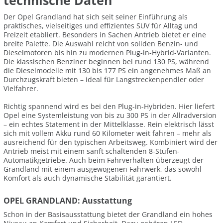
technische Daten
Der Opel Grandland hat sich seit seiner Einführung als
praktisches, vielseitiges und effizientes SUV für Alltag und
Freizeit etabliert. Besonders in Sachen Antrieb bietet er eine
breite Palette. Die Auswahl reicht von soliden Benzin- und
Dieselmotoren bis hin zu modernen Plug-in-Hybrid-Varianten.
Die klassischen Benziner beginnen bei rund 130 PS, während
die Dieselmodelle mit 130 bis 177 PS ein angenehmes Maß an
Durchzugskraft bieten – ideal für Langstreckenpendler oder
Vielfahrer.
Richtig spannend wird es bei den Plug-in-Hybriden. Hier liefert
Opel eine Systemleistung von bis zu 300 PS in der Allradversion
– ein echtes Statement in der Mittelklasse. Rein elektrisch lässt
sich mit vollem Akku rund 60 Kilometer weit fahren – mehr als
ausreichend für den typischen Arbeitsweg. Kombiniert wird der
Antrieb meist mit einem sanft schaltenden 8-Stufen-
Automatikgetriebe. Auch beim Fahrverhalten überzeugt der
Grandland mit einem ausgewogenen Fahrwerk, das sowohl
Komfort als auch dynamische Stabilität garantiert.
OPEL GRANDLAND: Ausstattung
Schon in der Basisausstattung bietet der Grandland ein hohes