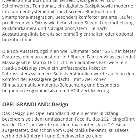
Niveau an Komfort und Sicherheit. Dazu gehören LED-
Scheinwerfer, Tempomat, ein digitales Cockpit sowie moderne
Infotainmentsysteme mit Touchscreen, Bluetooth und
Smartphone-Integration. Besonders komfortorientierte Käufer
profitieren von Extras wie beheizbaren Sitzen, Lenkradheizung,
Rückfahrkamera und Navigationssystem – je nach
Ausstattungslinie bereits serienmäßig enthalten oder optional
hinzubuchbar.
Die Top-Ausstattungslinien wie "Ultimate" oder "GS Line" bieten
Features, die man sonst nur in höheren Fahrzeugklassen findet:
Massagesitze, Matrix-LED-Licht, ein adaptives Fahrwerk, ein
Head-up-Display sowie ein umfassendes Paket an
Fahrassistenzsystemen. Selbstverständlich wurde auch an den
Komfort der Passagiere gedacht – mit Zwei-Zonen-
Klimaautomatik, Ambiente-Beleuchtung und besonders
bequemen Ergonomiesitzen mit AGR-Zertifizierung.
OPEL GRANDLAND: Design
Das Design des Opel Grandland ist ein echter Blickfang –
besonders seit dem umfassenden Facelift, das 2021 eingeführt
wurde. Die Front wurde mit dem markanten „Vizor“-Gesicht
ausgestattet, das schon vom Opel Mokka bekannt ist. Dieses
verbindet Kühlergrill und Scheinwerfer zu einer