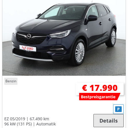
Benzin
€ 17.990
Bestpreisgarantie
P
EZ 05/2019
67.490 km
Details
96 kW (131 PS)
Automatik