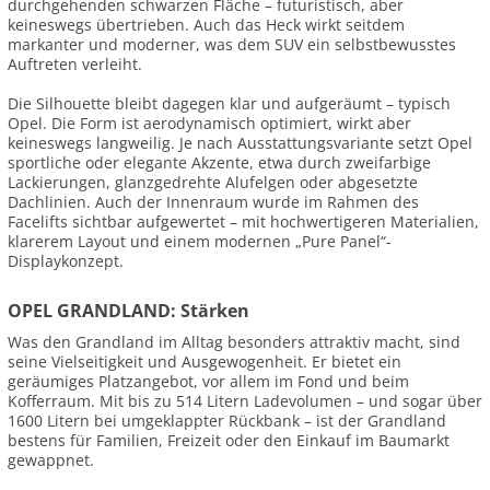
durchgehenden schwarzen Fläche – futuristisch, aber
keineswegs übertrieben. Auch das Heck wirkt seitdem
markanter und moderner, was dem SUV ein selbstbewusstes
Auftreten verleiht.
Die Silhouette bleibt dagegen klar und aufgeräumt – typisch
Opel. Die Form ist aerodynamisch optimiert, wirkt aber
keineswegs langweilig. Je nach Ausstattungsvariante setzt Opel
sportliche oder elegante Akzente, etwa durch zweifarbige
Lackierungen, glanzgedrehte Alufelgen oder abgesetzte
Dachlinien. Auch der Innenraum wurde im Rahmen des
Facelifts sichtbar aufgewertet – mit hochwertigeren Materialien,
klarerem Layout und einem modernen „Pure Panel“-
Displaykonzept.
OPEL GRANDLAND: Stärken
Was den Grandland im Alltag besonders attraktiv macht, sind
seine Vielseitigkeit und Ausgewogenheit. Er bietet ein
geräumiges Platzangebot, vor allem im Fond und beim
Kofferraum. Mit bis zu 514 Litern Ladevolumen – und sogar über
1600 Litern bei umgeklappter Rückbank – ist der Grandland
bestens für Familien, Freizeit oder den Einkauf im Baumarkt
gewappnet.