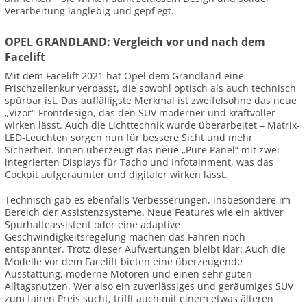
Verarbeitung langlebig und gepflegt.
OPEL GRANDLAND: Vergleich vor und nach dem
Facelift
Mit dem Facelift 2021 hat Opel dem Grandland eine
Frischzellenkur verpasst, die sowohl optisch als auch technisch
spürbar ist. Das auffälligste Merkmal ist zweifelsohne das neue
„Vizor“-Frontdesign, das den SUV moderner und kraftvoller
wirken lässt. Auch die Lichttechnik wurde überarbeitet – Matrix-
LED-Leuchten sorgen nun für bessere Sicht und mehr
Sicherheit. Innen überzeugt das neue „Pure Panel“ mit zwei
integrierten Displays für Tacho und Infotainment, was das
Cockpit aufgeräumter und digitaler wirken lässt.
Technisch gab es ebenfalls Verbesserungen, insbesondere im
Bereich der Assistenzsysteme. Neue Features wie ein aktiver
Spurhalteassistent oder eine adaptive
Geschwindigkeitsregelung machen das Fahren noch
entspannter. Trotz dieser Aufwertungen bleibt klar: Auch die
Modelle vor dem Facelift bieten eine überzeugende
Ausstattung, moderne Motoren und einen sehr guten
Alltagsnutzen. Wer also ein zuverlässiges und geräumiges SUV
zum fairen Preis sucht, trifft auch mit einem etwas älteren