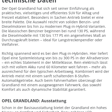
technische Daten
Der Opel Grandland hat sich seit seiner Einführung als
praktisches, vielseitiges und effizientes SUV für Alltag und
Freizeit etabliert. Besonders in Sachen Antrieb bietet er eine
breite Palette. Die Auswahl reicht von soliden Benzin- und
Dieselmotoren bis hin zu modernen Plug-in-Hybrid-Varianten.
Die klassischen Benziner beginnen bei rund 130 PS, während
die Dieselmodelle mit 130 bis 177 PS ein angenehmes Maß an
Durchzugskraft bieten – ideal für Langstreckenpendler oder
Vielfahrer.
Richtig spannend wird es bei den Plug-in-Hybriden. Hier liefert
Opel eine Systemleistung von bis zu 300 PS in der Allradversion
– ein echtes Statement in der Mittelklasse. Rein elektrisch lässt
sich mit vollem Akku rund 60 Kilometer weit fahren – mehr als
ausreichend für den typischen Arbeitsweg. Kombiniert wird der
Antrieb meist mit einem sanft schaltenden 8-Stufen-
Automatikgetriebe. Auch beim Fahrverhalten überzeugt der
Grandland mit einem ausgewogenen Fahrwerk, das sowohl
Komfort als auch dynamische Stabilität garantiert.
OPEL GRANDLAND: Ausstattung
Schon in der Basisausstattung bietet der Grandland ein hohes