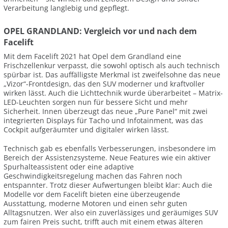
Verarbeitung langlebig und gepflegt.
OPEL GRANDLAND: Vergleich vor und nach dem
Facelift
Mit dem Facelift 2021 hat Opel dem Grandland eine
Frischzellenkur verpasst, die sowohl optisch als auch technisch
spürbar ist. Das auffälligste Merkmal ist zweifelsohne das neue
„Vizor“-Frontdesign, das den SUV moderner und kraftvoller
wirken lässt. Auch die Lichttechnik wurde überarbeitet – Matrix-
LED-Leuchten sorgen nun für bessere Sicht und mehr
Sicherheit. Innen überzeugt das neue „Pure Panel“ mit zwei
integrierten Displays für Tacho und Infotainment, was das
Cockpit aufgeräumter und digitaler wirken lässt.
Technisch gab es ebenfalls Verbesserungen, insbesondere im
Bereich der Assistenzsysteme. Neue Features wie ein aktiver
Spurhalteassistent oder eine adaptive
Geschwindigkeitsregelung machen das Fahren noch
entspannter. Trotz dieser Aufwertungen bleibt klar: Auch die
Modelle vor dem Facelift bieten eine überzeugende
Ausstattung, moderne Motoren und einen sehr guten
Alltagsnutzen. Wer also ein zuverlässiges und geräumiges SUV
zum fairen Preis sucht, trifft auch mit einem etwas älteren