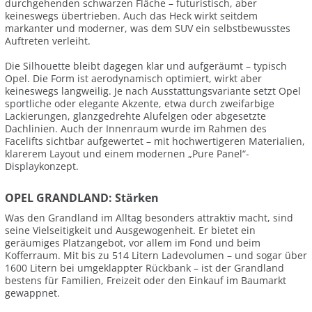
durchgehenden schwarzen Fläche – futuristisch, aber
keineswegs übertrieben. Auch das Heck wirkt seitdem
markanter und moderner, was dem SUV ein selbstbewusstes
Auftreten verleiht.
Die Silhouette bleibt dagegen klar und aufgeräumt – typisch
Opel. Die Form ist aerodynamisch optimiert, wirkt aber
keineswegs langweilig. Je nach Ausstattungsvariante setzt Opel
sportliche oder elegante Akzente, etwa durch zweifarbige
Lackierungen, glanzgedrehte Alufelgen oder abgesetzte
Dachlinien. Auch der Innenraum wurde im Rahmen des
Facelifts sichtbar aufgewertet – mit hochwertigeren Materialien,
klarerem Layout und einem modernen „Pure Panel“-
Displaykonzept.
OPEL GRANDLAND: Stärken
Was den Grandland im Alltag besonders attraktiv macht, sind
seine Vielseitigkeit und Ausgewogenheit. Er bietet ein
geräumiges Platzangebot, vor allem im Fond und beim
Kofferraum. Mit bis zu 514 Litern Ladevolumen – und sogar über
1600 Litern bei umgeklappter Rückbank – ist der Grandland
bestens für Familien, Freizeit oder den Einkauf im Baumarkt
gewappnet.