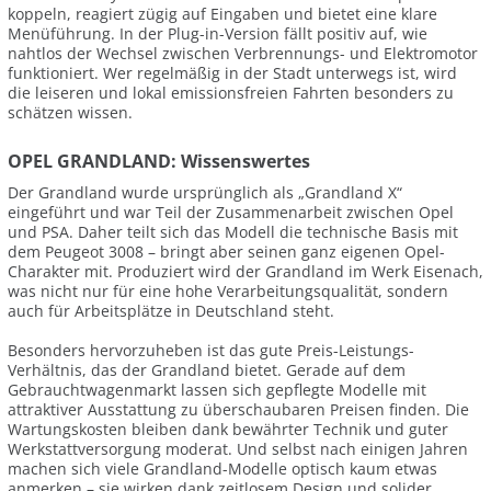
koppeln, reagiert zügig auf Eingaben und bietet eine klare
Menüführung. In der Plug-in-Version fällt positiv auf, wie
nahtlos der Wechsel zwischen Verbrennungs- und Elektromotor
funktioniert. Wer regelmäßig in der Stadt unterwegs ist, wird
die leiseren und lokal emissionsfreien Fahrten besonders zu
schätzen wissen.
OPEL GRANDLAND: Wissenswertes
Der Grandland wurde ursprünglich als „Grandland X“
eingeführt und war Teil der Zusammenarbeit zwischen Opel
und PSA. Daher teilt sich das Modell die technische Basis mit
dem Peugeot 3008 – bringt aber seinen ganz eigenen Opel-
Charakter mit. Produziert wird der Grandland im Werk Eisenach,
was nicht nur für eine hohe Verarbeitungsqualität, sondern
auch für Arbeitsplätze in Deutschland steht.
Besonders hervorzuheben ist das gute Preis-Leistungs-
Verhältnis, das der Grandland bietet. Gerade auf dem
Gebrauchtwagenmarkt lassen sich gepflegte Modelle mit
attraktiver Ausstattung zu überschaubaren Preisen finden. Die
Wartungskosten bleiben dank bewährter Technik und guter
Werkstattversorgung moderat. Und selbst nach einigen Jahren
machen sich viele Grandland-Modelle optisch kaum etwas
anmerken – sie wirken dank zeitlosem Design und solider