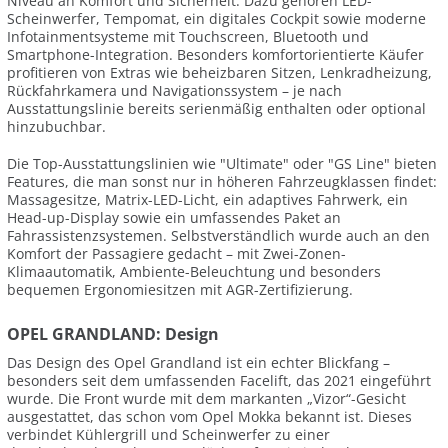
Niveau an Komfort und Sicherheit. Dazu gehören LED-
Scheinwerfer, Tempomat, ein digitales Cockpit sowie moderne
Infotainmentsysteme mit Touchscreen, Bluetooth und
Smartphone-Integration. Besonders komfortorientierte Käufer
profitieren von Extras wie beheizbaren Sitzen, Lenkradheizung,
Rückfahrkamera und Navigationssystem – je nach
Ausstattungslinie bereits serienmäßig enthalten oder optional
hinzubuchbar.
Die Top-Ausstattungslinien wie "Ultimate" oder "GS Line" bieten
Features, die man sonst nur in höheren Fahrzeugklassen findet:
Massagesitze, Matrix-LED-Licht, ein adaptives Fahrwerk, ein
Head-up-Display sowie ein umfassendes Paket an
Fahrassistenzsystemen. Selbstverständlich wurde auch an den
Komfort der Passagiere gedacht – mit Zwei-Zonen-
Klimaautomatik, Ambiente-Beleuchtung und besonders
bequemen Ergonomiesitzen mit AGR-Zertifizierung.
OPEL GRANDLAND: Design
Das Design des Opel Grandland ist ein echter Blickfang –
besonders seit dem umfassenden Facelift, das 2021 eingeführt
wurde. Die Front wurde mit dem markanten „Vizor“-Gesicht
ausgestattet, das schon vom Opel Mokka bekannt ist. Dieses
verbindet Kühlergrill und Scheinwerfer zu einer