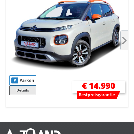
P
Parken
€ 14.990
Details
Bestpreisgarantie