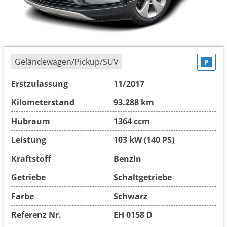
Geländewagen/Pickup/SUV
P
Erstzulassung
11/2017
Kilometerstand
93.288 km
Hubraum
1364 ccm
Leistung
103 kW (140 PS)
Kraftstoff
Benzin
Getriebe
Schaltgetriebe
Farbe
Schwarz
Referenz Nr.
EH 0158 D