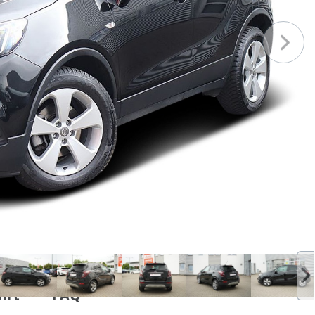
hrt
FAQ