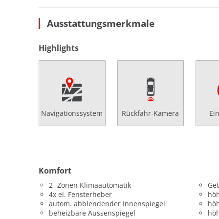
Ausstattungsmerkmale
Highlights
Navigationssystem
Rückfahr-Kamera
Ei
Komfort
2- Zonen Klimaautomatik
Get
4x el. Fensterheber
höh
autom. abblendender Innenspiegel
höh
beheizbare Aussenspiegel
höh