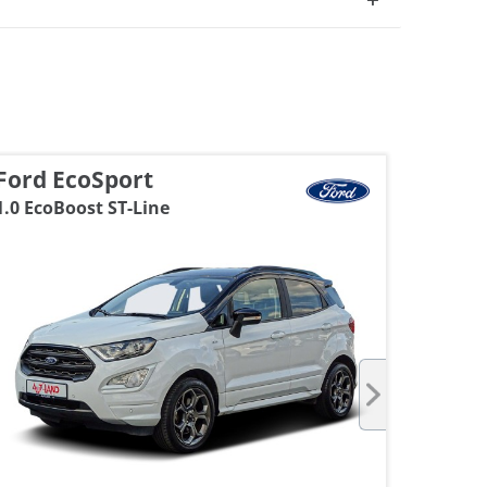
Ford EcoSport
Citro
1.0 EcoBoost ST-Line
1.2 12V