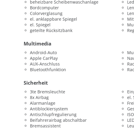
beheizbare Scheibenwaschanlage
Led
Bordcomputer
Len
Colorverglasung
Le
el. anklappbare Spiegel
Mit
el. Spiegel
Mul
geteilte Rücksitzbank
Re
Multimedia
Android-Auto
Mus
Apple CarPlay
Nav
AUX-Anschluss
Ra
Bluetoothfunktion
Rad
Sicherheit
3te Bremsleuchte
Ein
8x Airbag
el.
Alarmanlage
Fre
Antiblockiersystem
Ges
Antischlupfregulierung
ISO
Beifahrerairbag abschaltbar
LED
Bremsassistent
Leu