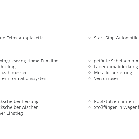
ne Feinstaubplakette
Start-Stop Automatik
ming/Leaving Home Funktion
getönte Scheiben hin
hreling
Laderaumabdeckung
ehzahlmesser
Metalliclackierung
rerinformationssystem
Verzurrösen
ckscheibenheizung
Kopfstützen hinten
ckscheibenwischer
Stoßfänger in Wagen
er Einstieg