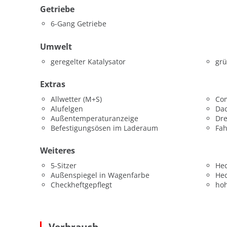
Getriebe
6-Gang Getriebe
Umwelt
geregelter Katalysator
grü
Extras
Allwetter (M+S)
Co
Alufelgen
Dac
Außentemperaturanzeige
Dr
Befestigungsösen im Laderaum
Fah
Weiteres
5-Sitzer
He
Außenspiegel in Wagenfarbe
He
Checkheftgepflegt
hoh
Verbrauch