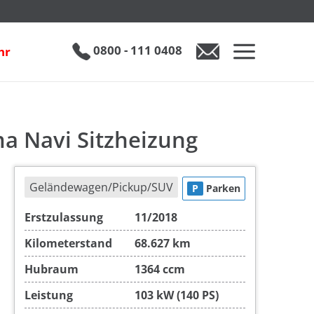
Opel Mokka X 1.4 Turbo Innovation 2-Zonen-Klima Navi Sitzheizung
€ 14.990
0800 - 111 0408
hr
0800 - 111 0408
Auto anfragen
a Navi Sitzheizung
Geländewagen/Pickup/SUV
P
Parken
Erstzulassung
11/2018
Kilometerstand
68.627 km
Hubraum
1364 ccm
Leistung
103 kW (140 PS)