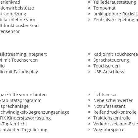
erlenkrad
Teillederausstattung
denwirbelstütze
Tempomat
nkradheizung
umklappbare Rücksit
telarmlehne vorn
Zentralverriegelung 
tifunktionslenkrad
gensensor
ikstreaming integriert
Radio mit Touchscre
i mit Touchscreen
Sprachsteuerung
dio
Touchscreen
io mit Farbdisplay
USB-Anschluss
parkhilfe vorn + hinten
Lichtsensor
 Stabilitätsprogramm
Nebelscheinwerfer
isprechanlage
Notrufassistent
chwindigkeit-Begrenzungsanlage
Reifendruckkontrolle
FIX Kindersitzvorrüstung
Traktionskontrolle
-Tagfahrlicht
Verkehrszeichen-Erk
chtweiten-Regulierung
Wegfahrsperre