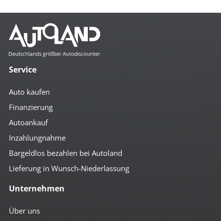
Mehr anzeigen
Komfort
4x el. Fensterheber
Abstandsregeltempomat
Service
autom. abblendender Innenspiegel
beheizbare Aussenspiegel
Auto kaufen
Bordcomputer
Colorverglasung
Finanzierung
el. anklappbare Spiegel
Autoankauf
el. Spiegel
geteilte Rücksitzbank
Inzahlungnahme
Getränkehalter
höhenverst. Fahrersitz
Bargeldlos bezahlen bei Autoland
höhenverst. Lenkrad
Lieferung in Wunsch-Niederlassung
Induktionsladen für Smartphones
Klimaautomatik
Unternehmen
Lederlenkrad
Lenkradheizung
Mittelarmlehne vorn
Über uns
Multifunktionslenkrad