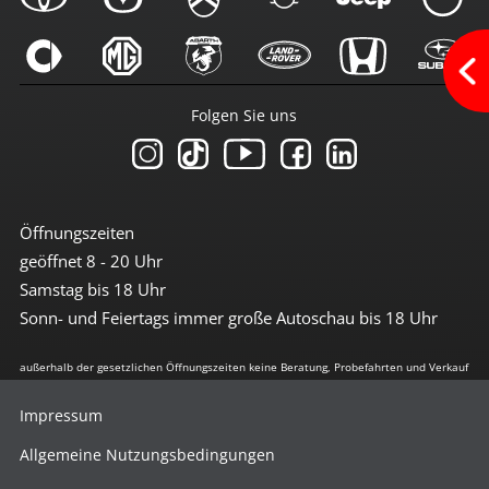
Touchscreen
USB-Anschluss
Sicherheit
Folgen Sie uns
3te Bremsleuchte
6x Airbag
Abstandswarnsystem
Antiblockiersystem
Antischlupfregulierung
Beifahrerairbag abschaltbar
Öffnungszeiten
Berganfahrhilfe
geöffnet 8 - 20 Uhr
Bremsassistent
Einparkhilfe vorn + hinten
Samstag bis 18 Uhr
el. Stabilitätsprogramm
Sonn- und Feiertags immer große Autoschau bis 18 Uhr
Fernlichtassistent
Freisprechanlage
Geschwindigkeit-Begrenzungsanlage
außerhalb der gesetzlichen Öffnungszeiten keine Beratung, Probefahrten und Verkauf
ISOFIX Beifahrersitz
ISOFIX Kindersitzvorrüstung
Impressum
LED Heckleuchten
LED-Scheinwerfer
Allgemeine Nutzungsbedingungen
LED-Tagfahrlicht