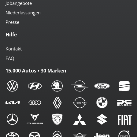
Jobangebote
Notbremsassistent
Regensensor
Niederlassungen
Rückfahr-Kamera
Schaltpunktanzeige
Presse
Schlüssellose Zentralverriegelung
Servolenkung
Hilfe
Sitzheizung vorn
Tempomat
Kontakt
umklappbare Rücksitzbank
Zentralverriegelung
FAQ
Zentralverriegelung m. FB
15.000 Autos • 30 Marken
Multimedia
Android-Auto
Apple CarPlay
Bluetoothfunktion
Navi mit Touchscreen
Navigation
Radio
Radio DAB
Radio mit Farbdisplay
Radio mit Touchscreen
Sprachsteuerung